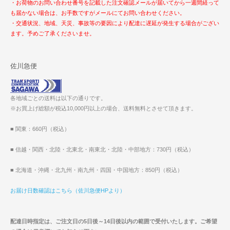
・お荷物のお問い合わせ番号を記載した注文確認メールが届いてから一週間経って
も届かない場合は、お手数ですがメールにてお問い合わせください。
・交通状況、地域、天災、事故等の要因により配達に遅延が発生する場合がござい
ます。予めご了承くださいませ。
佐川急便
各地域ごとの送料は以下の通りです。
※お買上げ総額が税込10,000円以上の場合、送料無料とさせて頂きます。
■ 関東：660円（税込）
■ 信越・関西・北陸・北東北・南東北・北陸・中部地方：730円（税込）
■ 北海道・沖縄・北九州・南九州・四国・中国地方：850円（税込）
お届け日数確認はこちら（佐川急便HPより）
配達日時指定は、ご注文日の5日後～14日後以内の範囲で受付いたします。ご希望