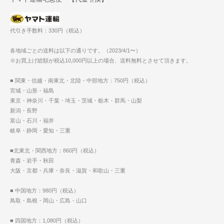
代引き手数料：330円（税込）
各地域ごとの送料は以下の通りです。（2023/4/1〜）
※お買上げ総額が税込10,000円以上の場合、送料無料とさせて頂きます。
■ 関東・信越・南東北・北陸・中部地方：750円（税込）
宮城・山形・福島
東京・神奈川・千葉・埼玉・茨城・栃木・群馬・山梨
新潟・長野
富山・石川・福井
岐阜・静岡・愛知・三重
■北東北・関西地方：860円（税込）
青森・岩手・秋田
大阪・京都・兵庫・奈良・滋賀・和歌山・三重
■ 中国地方：980円（税込）
鳥取・島根・岡山・広島・山口
■ 四国地方：1,080円（税込）