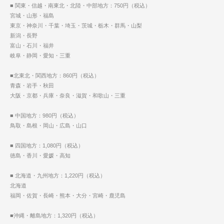
■ 関東・信越・南東北・北陸・中部地方：750円（税込）
宮城・山形・福島
東京・神奈川・千葉・埼玉・茨城・栃木・群馬・山梨
新潟・長野
富山・石川・福井
岐阜・静岡・愛知・三重
■北東北・関西地方：860円（税込）
青森・岩手・秋田
大阪・京都・兵庫・奈良・滋賀・和歌山・三重
■ 中国地方：980円（税込）
鳥取・島根・岡山・広島・山口
■ 四国地方：1,080円（税込）
徳島・香川・愛媛・高知
■ 北海道・九州地方：1,220円（税込）
北海道
福岡・佐賀・長崎・熊本・大分・宮崎・鹿児島
■沖縄・離島地方：1,320円（税込）