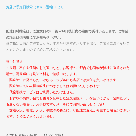
お届け予定日検索（ヤマト運輸HPより）
配達日時指定は、ご注文日の5日後～14日後以内の範囲で受付いたします。ご希望
の場合は備考欄にてお知らせ下さい。
※ご指定日時がご注文日から近すぎたり遠すぎたりする場合、ご希望に添えないこ
ともございますので予めご了承くださいませ。
※ご注意※
・長期ご不在や住所のお間違いなど、お客様のご都合でお荷物が弊社に返送された
場合、再発送には別途送料をご請求いたします。
・配送途中に発生したいかなるトラブルにも当店では責任を負いかねます。
・配送途中での破損や紛失につきましては補償いたしかねます。
・代金引換サービスはご利用いただけません。
・お荷物のお問い合わせ番号を記載した注文確認メールが届いてから一週間経って
も届かない場合は、お手数ですがメールにてお問い合わせください。
・交通状況、地域、天災、事故等の要因により配達に遅延が発生する場合がござい
ます。予めご了承くださいませ。
ヤマト運輸宅急便 【代金引換】