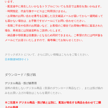
います。
・配送途中に発生したいかなるトラブルについても当店では責任を負いかねます。
・時間指定、代金引換サービスはご利用頂けません。
・お荷物のお問い合わせ番号を記載した注文確認メールが届いてから一週間経って
も届かない場合は、お手数ですがメールにてお問い合わせください。
・長期ご不在や住所のお間違いなど、お客様のご都合でお荷物が弊社に返送された
場合、再発送には別途送料をご請求いたします。
・納品書や領収書は信書扱いとなるため同封できません。ご希望の方にはPDF版を
メールにてお送りいたしますので、備考欄にてお知らせください。
クリックポスト について、さらに詳しい情報はこちらをご覧ください。
日本郵便WEBサイト
ダウンロード / 投げ銭
デジタル商品・投げ銭専用
送料の発生しないデジタル商品（音源のダウンロード商品など）、または投げ銭の
みをお買い上げの場合はこちらを選択ください。
※ご注意※ デジタル商品・投げ銭とは別に、配送が発生する商品を合わせてご購
入のお客様