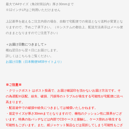
最大でA4サイズ（角2封筒以内）厚さ30mmまで
※12インチLPはご利用いただけません
上記基準を超えるご注文内容の場合、自動で宅配便での発送となり送料が変更とな
りますので、予めご了承下さい。（※システムの都合上、配送方法表示はメール便
のままとなりますのでご注意下さい）
＜お届け日数につきまして＞
概ね翌日から翌々日にお届けします。
詳しくはこちらをご覧ください。
お届け日数（日本郵便WEBサイトより）
※ご注意※
・クリックポスト はポスト投函で、お届け確認印を頂かないお届け方法です。そ
の為遅配や誤配、紛失、破損、汚損等のトラブルが発生する可能性が宅配便に比べ
高まります。
・配送途中での破損や紛失につきましては補償いたしかねます。
・規定サイズが厚さ30mmまでとなりますので、梱包のクッション性に限界がござ
います。特典の缶バッヂなどは内部でCDケースと接触し、ケース割れが発生する
可能性もございます。また、紙ジャケット製品などは屈折してしまう可能性もござ