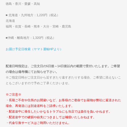
徳島・香川・愛媛・高知
■ 北海道・九州地方：1,220円（税込）
北海道
福岡・佐賀・長崎・熊本・大分・宮崎・鹿児島
■沖縄・離島地方：1,320円（税込）
お届け予定日検索（ヤマト運輸HPより）
配達日時指定は、ご注文日の5日後～14日後以内の範囲で受付いたします。ご希望
の場合は備考欄にてお知らせ下さい。
※ご指定日時がご注文日から近すぎたり遠すぎたりする場合、ご希望に添えないこ
ともございますので予めご了承くださいませ。
※ご注意※
・長期ご不在や住所のお間違いなど、お客様のご都合でお荷物が弊社に返送された
場合、再発送には別途送料をご請求いたします。
・配送途中に発生したいかなるトラブルにも当店では責任を負いかねます。
・配送途中での破損や紛失につきましては補償いたしかねます。
・代金引換サービスはご利用いただけません。