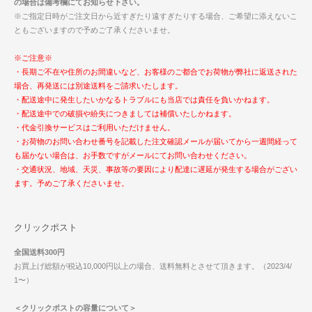
の場合は備考欄にてお知らせ下さい。
※ご指定日時がご注文日から近すぎたり遠すぎたりする場合、ご希望に添えないこ
ともございますので予めご了承くださいませ。
※ご注意※
・長期ご不在や住所のお間違いなど、お客様のご都合でお荷物が弊社に返送された
場合、再発送には別途送料をご請求いたします。
・配送途中に発生したいかなるトラブルにも当店では責任を負いかねます。
・配送途中での破損や紛失につきましては補償いたしかねます。
・代金引換サービスはご利用いただけません。
・お荷物のお問い合わせ番号を記載した注文確認メールが届いてから一週間経って
も届かない場合は、お手数ですがメールにてお問い合わせください。
・交通状況、地域、天災、事故等の要因により配達に遅延が発生する場合がござい
ます。予めご了承くださいませ。
クリックポスト
全国送料300円
お買上げ総額が税込10,000円以上の場合、送料無料とさせて頂きます。（2023/4/
1〜）
＜クリックポストの容量について＞