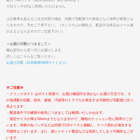
※12インチLPはご利用いただけません
上記基準を超えるご注文内容の場合、自動で宅配便での発送となり送料が変更とな
りますので、予めご了承下さい。（※システムの都合上、配送方法表示はメール便
のままとなりますのでご注意下さい）
＜お届け日数につきまして＞
概ね翌日から翌々日にお届けします。
詳しくはこちらをご覧ください。
お届け日数（日本郵便WEBサイトより）
※ご注意※
・クリックポスト はポスト投函で、お届け確認印を頂かないお届け方法です。そ
の為遅配や誤配、紛失、破損、汚損等のトラブルが発生する可能性が宅配便に比べ
高まります。
・配送途中での破損や紛失につきましては補償いたしかねます。
・規定サイズが厚さ30mmまでとなりますので、梱包のクッション性に限界がござ
います。特典の缶バッヂなどは内部でCDケースと接触し、ケース割れが発生する
可能性もございます。また、紙ジャケット製品などは屈折してしまう可能性もござ
います。