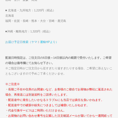
■ 北海道・九州地方：1,220円（税込）
北海道
福岡・佐賀・長崎・熊本・大分・宮崎・鹿児島
■沖縄・離島地方：1,320円（税込）
お届け予定日検索（ヤマト運輸HPより）
配達日時指定は、ご注文日の5日後～14日後以内の範囲で受付いたします。ご希望
の場合は備考欄にてお知らせ下さい。
※ご指定日時がご注文日から近すぎたり遠すぎたりする場合、ご希望に添えないこ
ともございますので予めご了承くださいませ。
※ご注意※
・長期ご不在や住所のお間違いなど、お客様のご都合でお荷物が弊社に返送された
場合、再発送には別途送料をご請求いたします。
・配送途中に発生したいかなるトラブルにも当店では責任を負いかねます。
・配送途中での破損や紛失につきましては補償いたしかねます。
・代金引換サービスはご利用いただけません。
・お荷物のお問い合わせ番号を記載した注文確認メールが届いてから一週間経って