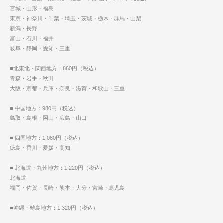
宮城・山形・福島
東京・神奈川・千葉・埼玉・茨城・栃木・群馬・山梨
新潟・長野
富山・石川・福井
岐阜・静岡・愛知・三重
■北東北・関西地方：860円（税込）
青森・岩手・秋田
大阪・京都・兵庫・奈良・滋賀・和歌山・三重
■ 中国地方：980円（税込）
鳥取・島根・岡山・広島・山口
■ 四国地方：1,080円（税込）
徳島・香川・愛媛・高知
■ 北海道・九州地方：1,220円（税込）
北海道
福岡・佐賀・長崎・熊本・大分・宮崎・鹿児島
■沖縄・離島地方：1,320円（税込）