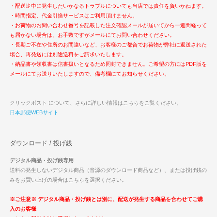
・配送途中に発生したいかなるトラブルについても当店では責任を負いかねます。
・時間指定、代金引換サービスはご利用頂けません。
・お荷物のお問い合わせ番号を記載した注文確認メールが届いてから一週間経って
も届かない場合は、お手数ですがメールにてお問い合わせください。
・長期ご不在や住所のお間違いなど、お客様のご都合でお荷物が弊社に返送された
場合、再発送には別途送料をご請求いたします。
・納品書や領収書は信書扱いとなるため同封できません。ご希望の方にはPDF版を
メールにてお送りいたしますので、備考欄にてお知らせください。
クリックポスト について、さらに詳しい情報はこちらをご覧ください。
日本郵便WEBサイト
ダウンロード / 投げ銭
デジタル商品・投げ銭専用
送料の発生しないデジタル商品（音源のダウンロード商品など）、または投げ銭の
みをお買い上げの場合はこちらを選択ください。
※ご注意※ デジタル商品・投げ銭とは別に、配送が発生する商品を合わせてご購
入のお客様