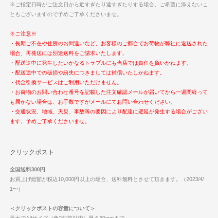
※ご指定日時がご注文日から近すぎたり遠すぎたりする場合、ご希望に添えないこ
ともございますので予めご了承くださいませ。
※ご注意※
・長期ご不在や住所のお間違いなど、お客様のご都合でお荷物が弊社に返送された
場合、再発送には別途送料をご請求いたします。
・配送途中に発生したいかなるトラブルにも当店では責任を負いかねます。
・配送途中での破損や紛失につきましては補償いたしかねます。
・代金引換サービスはご利用いただけません。
・お荷物のお問い合わせ番号を記載した注文確認メールが届いてから一週間経って
も届かない場合は、お手数ですがメールにてお問い合わせください。
・交通状況、地域、天災、事故等の要因により配達に遅延が発生する場合がござい
ます。予めご了承くださいませ。
クリックポスト
全国送料300円
お買上げ総額が税込10,000円以上の場合、送料無料とさせて頂きます。（2023/4/
1〜）
＜クリックポストの容量について＞
最大でA4サイズ（角2封筒以内）厚さ30mmまで