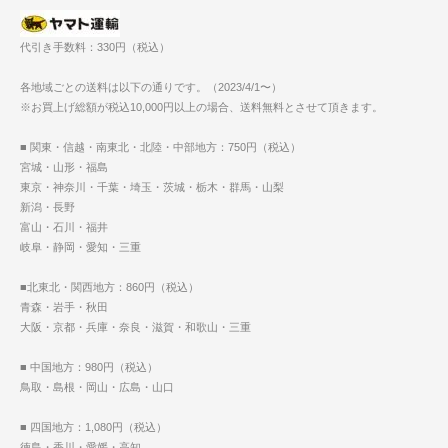
代引き手数料：330円（税込）
各地域ごとの送料は以下の通りです。（2023/4/1〜）
※お買上げ総額が税込10,000円以上の場合、送料無料とさせて頂きます。
■ 関東・信越・南東北・北陸・中部地方：750円（税込）
宮城・山形・福島
東京・神奈川・千葉・埼玉・茨城・栃木・群馬・山梨
新潟・長野
富山・石川・福井
岐阜・静岡・愛知・三重
■北東北・関西地方：860円（税込）
青森・岩手・秋田
大阪・京都・兵庫・奈良・滋賀・和歌山・三重
■ 中国地方：980円（税込）
鳥取・島根・岡山・広島・山口
■ 四国地方：1,080円（税込）
徳島・香川・愛媛・高知