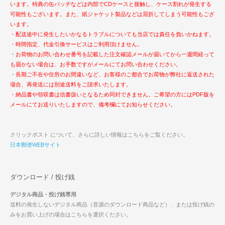
います。特典の缶バッヂなどは内部でCDケースと接触し、ケース割れが発生する
可能性もございます。また、紙ジャケット製品などは屈折してしまう可能性もござ
います。
・配送途中に発生したいかなるトラブルについても当店では責任を負いかねます。
・時間指定、代金引換サービスはご利用頂けません。
・お荷物のお問い合わせ番号を記載した注文確認メールが届いてから一週間経って
も届かない場合は、お手数ですがメールにてお問い合わせください。
・長期ご不在や住所のお間違いなど、お客様のご都合でお荷物が弊社に返送された
場合、再発送には別途送料をご請求いたします。
・納品書や領収書は信書扱いとなるため同封できません。ご希望の方にはPDF版を
メールにてお送りいたしますので、備考欄にてお知らせください。
クリックポスト について、さらに詳しい情報はこちらをご覧ください。
日本郵便WEBサイト
ダウンロード / 投げ銭
デジタル商品・投げ銭専用
送料の発生しないデジタル商品（音源のダウンロード商品など）、または投げ銭の
みをお買い上げの場合はこちらを選択ください。