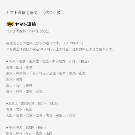
ヤマト運輸宅急便 【代金引換】
代引き手数料：330円（税込）
各地域ごとの送料は以下の通りです。（2023/4/1〜）
※お買上げ総額が税込10,000円以上の場合、送料無料とさせて頂きます。
■ 関東・信越・南東北・北陸・中部地方：750円（税込）
宮城・山形・福島
東京・神奈川・千葉・埼玉・茨城・栃木・群馬・山梨
新潟・長野
富山・石川・福井
岐阜・静岡・愛知・三重
■北東北・関西地方：860円（税込）
青森・岩手・秋田
大阪・京都・兵庫・奈良・滋賀・和歌山・三重
■ 中国地方：980円（税込）
鳥取・島根・岡山・広島・山口