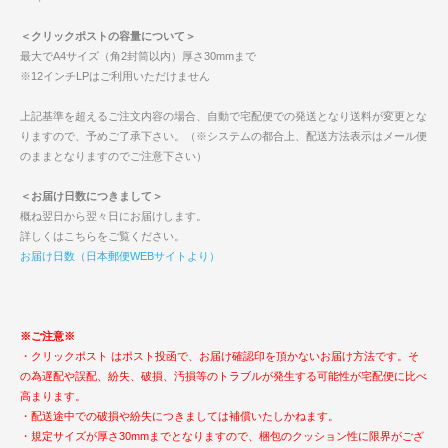
＜クリックポストの容量について＞
最大でA4サイズ（角2封筒以内）厚さ30mmまで
※12インチLPはご利用いただけません
上記基準を超えるご注文内容の場合、自動で宅配便での発送となり送料が変更とな
りますので、予めご了承下さい。（※システムの都合上、配送方法表示はメール便
のままとなりますのでご注意下さい）
＜お届け日数につきまして＞
概ね翌日から翌々日にお届けします。
詳しくはこちらをご覧ください。
お届け日数（日本郵便WEBサイトより）
※ご注意※
・クリックポスト はポスト投函で、お届け確認印を頂かないお届け方法です。そ
の為遅配や誤配、紛失、破損、汚損等のトラブルが発生する可能性が宅配便に比べ
高まります。
・配送途中での破損や紛失につきましては補償いたしかねます。
・規定サイズが厚さ30mmまでとなりますので、梱包のクッション性に限界がござ