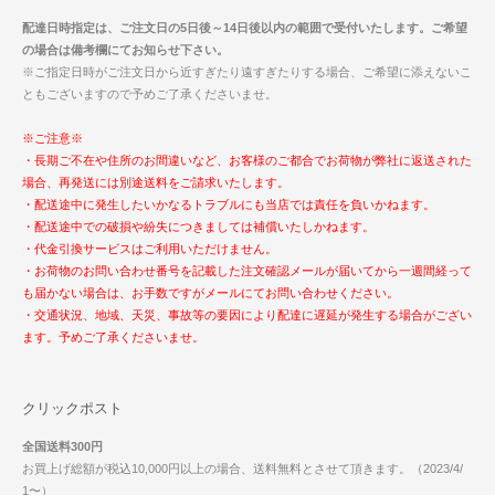
配達日時指定は、ご注文日の5日後～14日後以内の範囲で受付いたします。ご希望
の場合は備考欄にてお知らせ下さい。
※ご指定日時がご注文日から近すぎたり遠すぎたりする場合、ご希望に添えないこ
ともございますので予めご了承くださいませ。
※ご注意※
・長期ご不在や住所のお間違いなど、お客様のご都合でお荷物が弊社に返送された
場合、再発送には別途送料をご請求いたします。
・配送途中に発生したいかなるトラブルにも当店では責任を負いかねます。
・配送途中での破損や紛失につきましては補償いたしかねます。
・代金引換サービスはご利用いただけません。
・お荷物のお問い合わせ番号を記載した注文確認メールが届いてから一週間経って
も届かない場合は、お手数ですがメールにてお問い合わせください。
・交通状況、地域、天災、事故等の要因により配達に遅延が発生する場合がござい
ます。予めご了承くださいませ。
クリックポスト
全国送料300円
お買上げ総額が税込10,000円以上の場合、送料無料とさせて頂きます。（2023/4/
1〜）