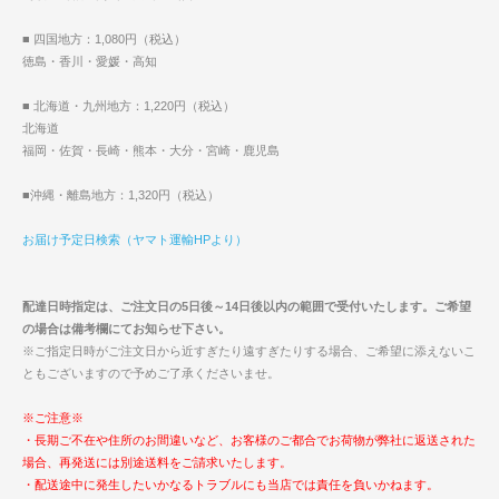
■ 四国地方：1,080円（税込）
徳島・香川・愛媛・高知
■ 北海道・九州地方：1,220円（税込）
北海道
福岡・佐賀・長崎・熊本・大分・宮崎・鹿児島
■沖縄・離島地方：1,320円（税込）
お届け予定日検索（ヤマト運輸HPより）
配達日時指定は、ご注文日の5日後～14日後以内の範囲で受付いたします。ご希望
の場合は備考欄にてお知らせ下さい。
※ご指定日時がご注文日から近すぎたり遠すぎたりする場合、ご希望に添えないこ
ともございますので予めご了承くださいませ。
※ご注意※
・長期ご不在や住所のお間違いなど、お客様のご都合でお荷物が弊社に返送された
場合、再発送には別途送料をご請求いたします。
・配送途中に発生したいかなるトラブルにも当店では責任を負いかねます。