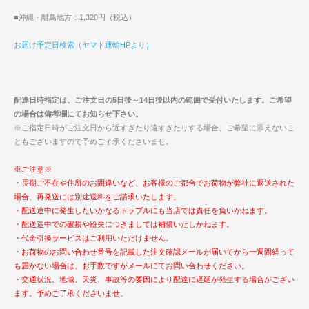
■沖縄・離島地方：1,320円（税込）
お届け予定日検索（ヤマト運輸HPより）
配達日時指定は、ご注文日の5日後～14日後以内の範囲で受付いたします。ご希望
の場合は備考欄にてお知らせ下さい。
※ご指定日時がご注文日から近すぎたり遠すぎたりする場合、ご希望に添えないこ
ともございますので予めご了承くださいませ。
※ご注意※
・長期ご不在や住所のお間違いなど、お客様のご都合でお荷物が弊社に返送された
場合、再発送には別途送料をご請求いたします。
・配送途中に発生したいかなるトラブルにも当店では責任を負いかねます。
・配送途中での破損や紛失につきましては補償いたしかねます。
・代金引換サービスはご利用いただけません。
・お荷物のお問い合わせ番号を記載した注文確認メールが届いてから一週間経って
も届かない場合は、お手数ですがメールにてお問い合わせください。
・交通状況、地域、天災、事故等の要因により配達に遅延が発生する場合がござい
ます。予めご了承くださいませ。