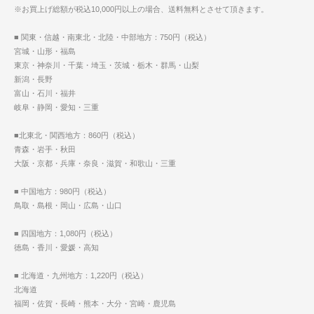
※お買上げ総額が税込10,000円以上の場合、送料無料とさせて頂きます。
■ 関東・信越・南東北・北陸・中部地方：750円（税込）
宮城・山形・福島
東京・神奈川・千葉・埼玉・茨城・栃木・群馬・山梨
新潟・長野
富山・石川・福井
岐阜・静岡・愛知・三重
■北東北・関西地方：860円（税込）
青森・岩手・秋田
大阪・京都・兵庫・奈良・滋賀・和歌山・三重
■ 中国地方：980円（税込）
鳥取・島根・岡山・広島・山口
■ 四国地方：1,080円（税込）
徳島・香川・愛媛・高知
■ 北海道・九州地方：1,220円（税込）
北海道
福岡・佐賀・長崎・熊本・大分・宮崎・鹿児島