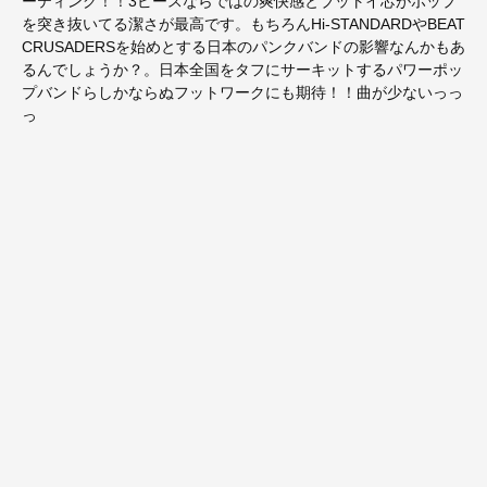
ーティング！！3ピースならではの爽快感とブットイ芯がポップ
を突き抜いてる潔さが最高です。もちろんHi-STANDARDやBEAT
CRUSADERSを始めとする日本のパンクバンドの影響なんかもあ
るんでしょうか？。日本全国をタフにサーキットするパワーポッ
プバンドらしかならぬフットワークにも期待！！曲が少ないっっ
っ