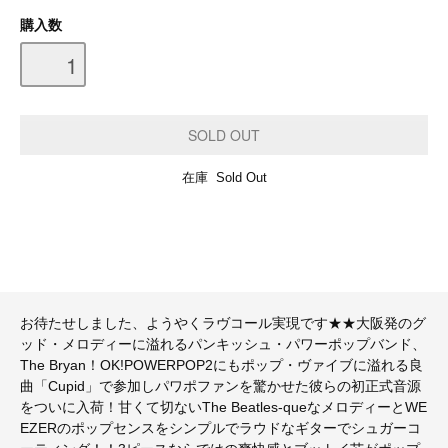
購入数
在庫 Sold Out
お待たせしました、ようやくラヴコール実現です★★大阪発のグ
ッド・メロディーに溢れるパンキッシュ・パワーポップバンド、
The Bryan！OK!POWERPOP2にもポップ・ヴァイブに溢れる良
曲「Cupid」で参加しパワポファンを驚かせた彼らの初正式音源
をついに入荷！甘くて切ないThe Beatles-queなメロディーとWE
EZERのポップセンスをシンプルでラウドなギターでシュガーコ