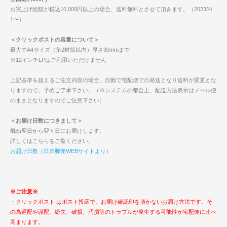
お買上げ総額が税込10,000円以上の場合、送料無料とさせて頂きます。（2023/4/
1〜）
＜クリックポストの容量について＞
最大でA4サイズ（角2封筒以内）厚さ30mmまで
※12インチLPはご利用いただけません
上記基準を超えるご注文内容の場合、自動で宅配便での発送となり送料が変更とな
りますので、予めご了承下さい。（※システムの都合上、配送方法表示はメール便
のままとなりますのでご注意下さい）
＜お届け日数につきまして＞
概ね翌日から翌々日にお届けします。
詳しくはこちらをご覧ください。
お届け日数（日本郵便WEBサイトより）
※ご注意※
・クリックポスト はポスト投函で、お届け確認印を頂かないお届け方法です。そ
の為遅配や誤配、紛失、破損、汚損等のトラブルが発生する可能性が宅配便に比べ
高まります。