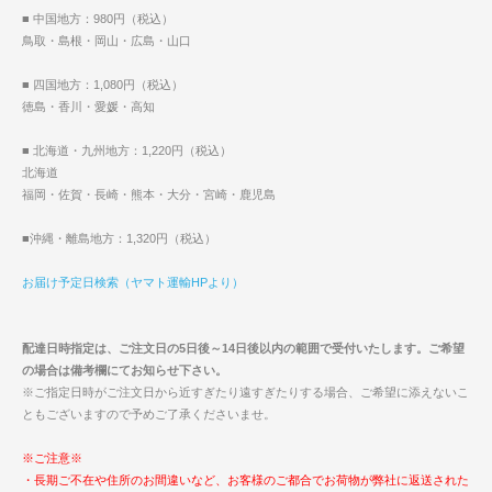
■ 中国地方：980円（税込）
鳥取・島根・岡山・広島・山口
■ 四国地方：1,080円（税込）
徳島・香川・愛媛・高知
■ 北海道・九州地方：1,220円（税込）
北海道
福岡・佐賀・長崎・熊本・大分・宮崎・鹿児島
■沖縄・離島地方：1,320円（税込）
お届け予定日検索（ヤマト運輸HPより）
配達日時指定は、ご注文日の5日後～14日後以内の範囲で受付いたします。ご希望
の場合は備考欄にてお知らせ下さい。
※ご指定日時がご注文日から近すぎたり遠すぎたりする場合、ご希望に添えないこ
ともございますので予めご了承くださいませ。
※ご注意※
・長期ご不在や住所のお間違いなど、お客様のご都合でお荷物が弊社に返送された