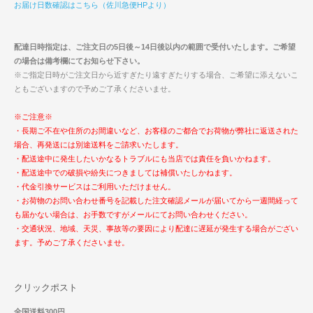
お届け日数確認はこちら（佐川急便HPより）
配達日時指定は、ご注文日の5日後～14日後以内の範囲で受付いたします。ご希望
の場合は備考欄にてお知らせ下さい。
※ご指定日時がご注文日から近すぎたり遠すぎたりする場合、ご希望に添えないこ
ともございますので予めご了承くださいませ。
※ご注意※
・長期ご不在や住所のお間違いなど、お客様のご都合でお荷物が弊社に返送された
場合、再発送には別途送料をご請求いたします。
・配送途中に発生したいかなるトラブルにも当店では責任を負いかねます。
・配送途中での破損や紛失につきましては補償いたしかねます。
・代金引換サービスはご利用いただけません。
・お荷物のお問い合わせ番号を記載した注文確認メールが届いてから一週間経って
も届かない場合は、お手数ですがメールにてお問い合わせください。
・交通状況、地域、天災、事故等の要因により配達に遅延が発生する場合がござい
ます。予めご了承くださいませ。
クリックポスト
全国送料300円