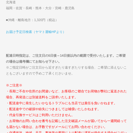
北海道
福岡・佐賀・長崎・熊本・大分・宮崎・鹿児島
■沖縄・離島地方：1,320円（税込）
お届け予定日検索（ヤマト運輸HPより）
配達日時指定は、ご注文日の5日後～14日後以内の範囲で受付いたします。ご希望
の場合は備考欄にてお知らせ下さい。
※ご指定日時がご注文日から近すぎたり遠すぎたりする場合、ご希望に添えないこ
ともございますので予めご了承くださいませ。
※ご注意※
・長期ご不在や住所のお間違いなど、お客様のご都合でお荷物が弊社に返送された
場合、再発送には別途送料をご請求いたします。
・配送途中に発生したいかなるトラブルにも当店では責任を負いかねます。
・配送途中での破損や紛失につきましては補償いたしかねます。
・代金引換サービスはご利用いただけません。
・お荷物のお問い合わせ番号を記載した注文確認メールが届いてから一週間経って
も届かない場合は、お手数ですがメールにてお問い合わせください。
・交通状況、地域、天災、事故等の要因により配達に遅延が発生する場合がござい