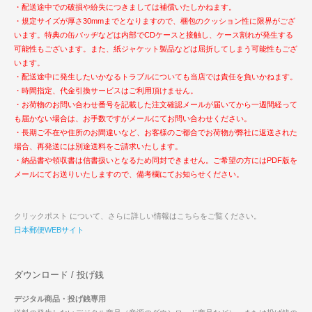
・配送途中での破損や紛失につきましては補償いたしかねます。
・規定サイズが厚さ30mmまでとなりますので、梱包のクッション性に限界がござ
います。特典の缶バッヂなどは内部でCDケースと接触し、ケース割れが発生する
可能性もございます。また、紙ジャケット製品などは屈折してしまう可能性もござ
います。
・配送途中に発生したいかなるトラブルについても当店では責任を負いかねます。
・時間指定、代金引換サービスはご利用頂けません。
・お荷物のお問い合わせ番号を記載した注文確認メールが届いてから一週間経って
も届かない場合は、お手数ですがメールにてお問い合わせください。
・長期ご不在や住所のお間違いなど、お客様のご都合でお荷物が弊社に返送された
場合、再発送には別途送料をご請求いたします。
・納品書や領収書は信書扱いとなるため同封できません。ご希望の方にはPDF版を
メールにてお送りいたしますので、備考欄にてお知らせください。
クリックポスト について、さらに詳しい情報はこちらをご覧ください。
日本郵便WEBサイト
ダウンロード / 投げ銭
デジタル商品・投げ銭専用