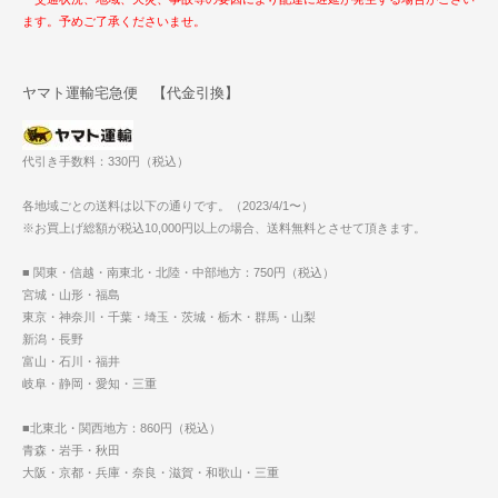
ます。予めご了承くださいませ。
ヤマト運輸宅急便 【代金引換】
代引き手数料：330円（税込）
各地域ごとの送料は以下の通りです。（2023/4/1〜）
※お買上げ総額が税込10,000円以上の場合、送料無料とさせて頂きます。
■ 関東・信越・南東北・北陸・中部地方：750円（税込）
宮城・山形・福島
東京・神奈川・千葉・埼玉・茨城・栃木・群馬・山梨
新潟・長野
富山・石川・福井
岐阜・静岡・愛知・三重
■北東北・関西地方：860円（税込）
青森・岩手・秋田
大阪・京都・兵庫・奈良・滋賀・和歌山・三重