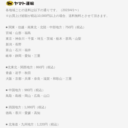
各地域ごとの送料は以下の通りです。（2023/4/1〜）
※お買上げ総額が税込10,000円以上の場合、送料無料とさせて頂きます。
■ 関東・信越・南東北・北陸・中部地方：750円（税込）
宮城・山形・福島
東京・神奈川・千葉・埼玉・茨城・栃木・群馬・山梨
新潟・長野
富山・石川・福井
岐阜・静岡・愛知・三重
■北東北・関西地方：860円（税込）
青森・岩手・秋田
大阪・京都・兵庫・奈良・滋賀・和歌山・三重
■ 中国地方：980円（税込）
鳥取・島根・岡山・広島・山口
■ 四国地方：1,080円（税込）
徳島・香川・愛媛・高知
■ 北海道・九州地方：1,220円（税込）