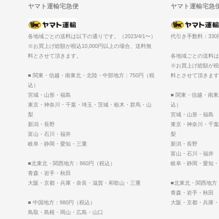
ヤマト運輸宅急便
ヤマト運輸宅急
各地域ごとの送料は以下の通りです。（2023/4/1〜）
代引き手数料：33
※お買上げ総額が税込10,000円以上の場合、送料無
料とさせて頂きます。
各地域ごとの送料は以
※お買上げ総額が税込
■ 関東・信越・南東北・北陸・中部地方：750円（税
料とさせて頂きます
込）
宮城・山形・福島
■ 関東・信越・南
東京・神奈川・千葉・埼玉・茨城・栃木・群馬・山
込）
梨
宮城・山形・福島
新潟・長野
東京・神奈川・千葉
富山・石川・福井
梨
岐阜・静岡・愛知・三重
新潟・長野
富山・石川・福井
■北東北・関西地方：860円（税込）
岐阜・静岡・愛知・
青森・岩手・秋田
大阪・京都・兵庫・奈良・滋賀・和歌山・三重
■北東北・関西地方
青森・岩手・秋田
■ 中国地方：980円（税込）
大阪・京都・兵庫・
鳥取・島根・岡山・広島・山口