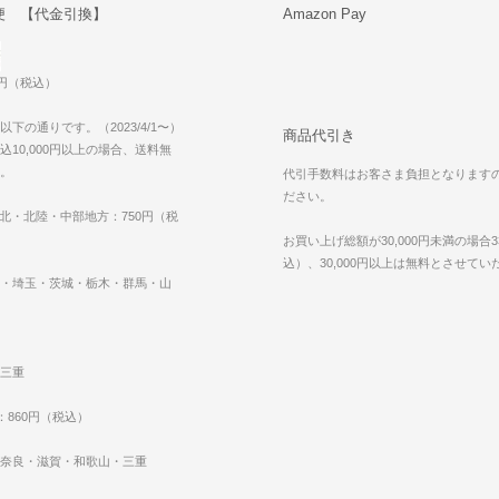
便 【代金引換】
Amazon Pay
0円（税込）
下の通りです。（2023/4/1〜）
商品代引き
10,000円以上の場合、送料無
。
代引手数料はお客さま負担となります
ださい。
東北・北陸・中部地方：750円（税
お買い上げ総額が30,000円未満の場合3
込）、30,000円以上は無料とさせて
・埼玉・茨城・栃木・群馬・山
三重
：860円（税込）
奈良・滋賀・和歌山・三重