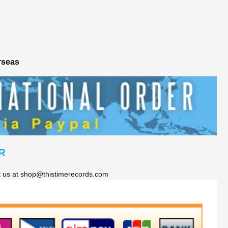
rseas
R
ct us at shop@thistimerecords.com