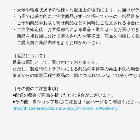
・天候や輸送状況その他様々な配送上の理由により、お届けが予
・当店では基本的にご注文商品がすべて揃ってからの一括発送を
ご予約商品やお取り寄せ商品などを同時にご注文される場合は
・ご注文確定後、お客様都合による返品・返金は一切お受けでき
・商品を複数回に分けて購入されたお客様は、商品を同梱して発
ご購入前に商品内容をよくお確かめ下さい。
［返品について］
返品は原則として、受け付けておりません。
ただし、製造時のトラブルによる商品の本体等の再生不良の場合
業者からの輸送工程で商品の一部につぶれ/スレ/よごれ等が生
［その他のご注意事項］
●配送の都合で商品を折りたたむ場合がございます。
●その他、当ショップ規定/ご注意は下記ページをご確認ください
http://thistimerecords.shop-pro.jp/?mode=sk#delivery