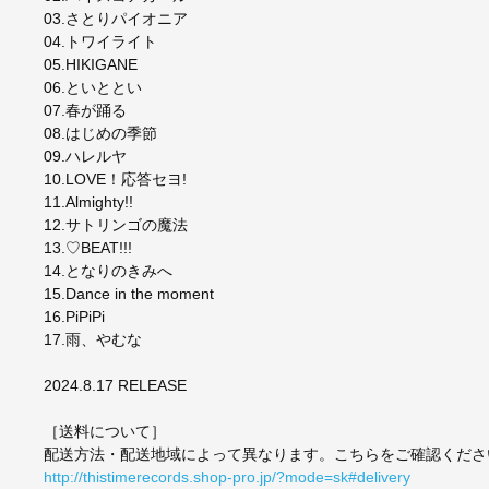
03.さとりパイオニア
04.トワイライト
05.HIKIGANE
06.といととい
07.春が踊る
08.はじめの季節
09.ハレルヤ
10.LOVE！応答セヨ!
11.Almighty!!
12.サトリンゴの魔法
13.♡BEAT!!!
14.となりのきみへ
15.Dance in the moment
16.PiPiPi
17.雨、やむな
2024.8.17 RELEASE
［送料について］
配送方法・配送地域によって異なります。こちらをご確認くださ
http://thistimerecords.shop-pro.jp/?mode=sk#delivery