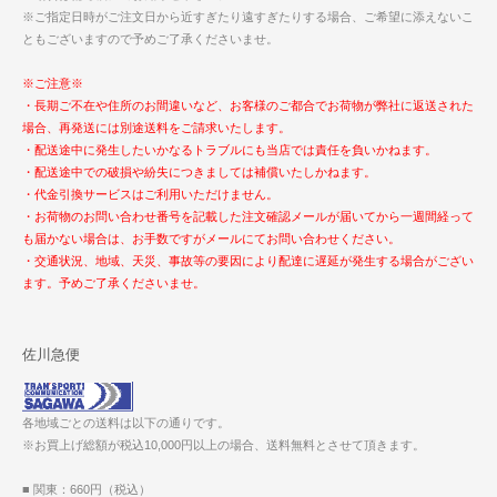
※ご指定日時がご注文日から近すぎたり遠すぎたりする場合、ご希望に添えないこ
ともございますので予めご了承くださいませ。
※ご注意※
・長期ご不在や住所のお間違いなど、お客様のご都合でお荷物が弊社に返送された
場合、再発送には別途送料をご請求いたします。
・配送途中に発生したいかなるトラブルにも当店では責任を負いかねます。
・配送途中での破損や紛失につきましては補償いたしかねます。
・代金引換サービスはご利用いただけません。
・お荷物のお問い合わせ番号を記載した注文確認メールが届いてから一週間経って
も届かない場合は、お手数ですがメールにてお問い合わせください。
・交通状況、地域、天災、事故等の要因により配達に遅延が発生する場合がござい
ます。予めご了承くださいませ。
佐川急便
各地域ごとの送料は以下の通りです。
※お買上げ総額が税込10,000円以上の場合、送料無料とさせて頂きます。
■ 関東：660円（税込）