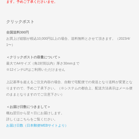
ます。予めご了承くださいませ。
クリックポスト
全国送料300円
お買上げ総額が税込10,000円以上の場合、送料無料とさせて頂きます。（2023/4/
1〜）
＜クリックポストの容量について＞
最大でA4サイズ（角2封筒以内）厚さ30mmまで
※12インチLPはご利用いただけません
上記基準を超えるご注文内容の場合、自動で宅配便での発送となり送料が変更とな
りますので、予めご了承下さい。（※システムの都合上、配送方法表示はメール便
のままとなりますのでご注意下さい）
＜お届け日数につきまして＞
概ね翌日から翌々日にお届けします。
詳しくはこちらをご覧ください。
お届け日数（日本郵便WEBサイトより）