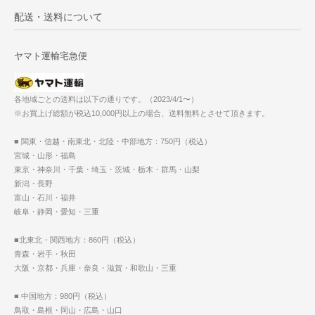
配送・送料について
ヤマト運輸宅急便
各地域ごとの送料は以下の通りです。（2023/4/1〜）
※お買上げ総額が税込10,000円以上の場合、送料無料とさせて頂きます。
■ 関東・信越・南東北・北陸・中部地方：750円（税込）
宮城・山形・福島
東京・神奈川・千葉・埼玉・茨城・栃木・群馬・山梨
新潟・長野
富山・石川・福井
岐阜・静岡・愛知・三重
■北東北・関西地方：860円（税込）
青森・岩手・秋田
大阪・京都・兵庫・奈良・滋賀・和歌山・三重
■ 中国地方：980円（税込）
鳥取・島根・岡山・広島・山口