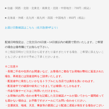
■ 信越・関西・北陸・北東北・南東北・北陸・中部地方：730円（税込）
■ 北海道・沖縄・北九州・南九州・四国・中国地方：850円（税込）
お届け日数確認はこちら（佐川急便HPより）
配達日時指定は、ご注文日の5日後～14日後以内の範囲で受付いたします。ご希望
の場合は備考欄にてお知らせ下さい。
※ご指定日時がご注文日から近すぎたり遠すぎたりする場合、ご希望に添えないこ
ともございますので予めご了承くださいませ。
※ご注意※
・長期ご不在や住所のお間違いなど、お客様のご都合でお荷物が弊社に返送された
場合、再発送には別途送料をご請求いたします。
・配送途中に発生したいかなるトラブルにも当店では責任を負いかねます。
・配送途中での破損や紛失につきましては補償いたしかねます。
・代金引換サービスはご利用いただけません。
・お荷物のお問い合わせ番号を記載した注文確認メールが届いてから一週間経って
も届かない場合は、お手数ですがメールにてお問い合わせください。
・交通状況、地域、天災、事故等の要因により配達に遅延が発生する場合がござい