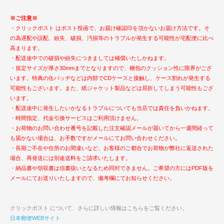
※ご注意※
・クリックポスト はポスト投函で、お届け確認印を頂かないお届け方法です。そ
の為遅配や誤配、紛失、破損、汚損等のトラブルが発生する可能性が宅配便に比べ
高まります。
・配送途中での破損や紛失につきましては補償いたしかねます。
・規定サイズが厚さ30mmまでとなりますので、梱包のクッション性に限界がござ
います。特典の缶バッヂなどは内部でCDケースと接触し、ケース割れが発生する
可能性もございます。また、紙ジャケット製品などは屈折してしまう可能性もござ
います。
・配送途中に発生したいかなるトラブルについても当店では責任を負いかねます。
・時間指定、代金引換サービスはご利用頂けません。
・お荷物のお問い合わせ番号を記載した注文確認メールが届いてから一週間経って
も届かない場合は、お手数ですがメールにてお問い合わせください。
・長期ご不在や住所のお間違いなど、お客様のご都合でお荷物が弊社に返送された
場合、再発送には別途送料をご請求いたします。
・納品書や領収書は信書扱いとなるため同封できません。ご希望の方にはPDF版を
メールにてお送りいたしますので、備考欄にてお知らせください。
クリックポスト について、さらに詳しい情報はこちらをご覧ください。
日本郵便WEBサイト