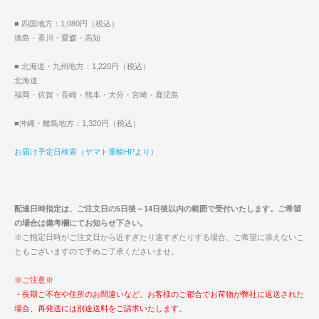
■ 四国地方：1,080円（税込）
徳島・香川・愛媛・高知
■ 北海道・九州地方：1,220円（税込）
北海道
福岡・佐賀・長崎・熊本・大分・宮崎・鹿児島
■沖縄・離島地方：1,320円（税込）
お届け予定日検索（ヤマト運輸HPより）
配達日時指定は、ご注文日の5日後～14日後以内の範囲で受付いたします。ご希望
の場合は備考欄にてお知らせ下さい。
※ご指定日時がご注文日から近すぎたり遠すぎたりする場合、ご希望に添えないこ
ともございますので予めご了承くださいませ。
※ご注意※
・長期ご不在や住所のお間違いなど、お客様のご都合でお荷物が弊社に返送された
場合、再発送には別途送料をご請求いたします。