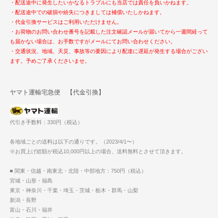
・配送途中に発生したいかなるトラブルにも当店では責任を負いかねます。
・配送途中での破損や紛失につきましては補償いたしかねます。
・代金引換サービスはご利用いただけません。
・お荷物のお問い合わせ番号を記載した注文確認メールが届いてから一週間経って
も届かない場合は、お手数ですがメールにてお問い合わせください。
・交通状況、地域、天災、事故等の要因により配達に遅延が発生する場合がござい
ます。予めご了承くださいませ。
ヤマト運輸宅急便 【代金引換】
代引き手数料：330円（税込）
各地域ごとの送料は以下の通りです。（2023/4/1〜）
※お買上げ総額が税込10,000円以上の場合、送料無料とさせて頂きます。
■ 関東・信越・南東北・北陸・中部地方：750円（税込）
宮城・山形・福島
東京・神奈川・千葉・埼玉・茨城・栃木・群馬・山梨
新潟・長野
富山・石川・福井