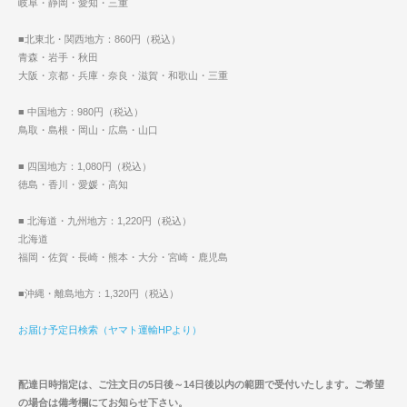
岐阜・静岡・愛知・三重
■北東北・関西地方：860円（税込）
青森・岩手・秋田
大阪・京都・兵庫・奈良・滋賀・和歌山・三重
■ 中国地方：980円（税込）
鳥取・島根・岡山・広島・山口
■ 四国地方：1,080円（税込）
徳島・香川・愛媛・高知
■ 北海道・九州地方：1,220円（税込）
北海道
福岡・佐賀・長崎・熊本・大分・宮崎・鹿児島
■沖縄・離島地方：1,320円（税込）
お届け予定日検索（ヤマト運輸HPより）
配達日時指定は、ご注文日の5日後～14日後以内の範囲で受付いたします。ご希望
の場合は備考欄にてお知らせ下さい。