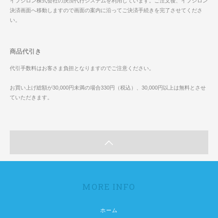
イプシロン株式会社の決済代行システムを利用しています。ご注文後、イプシロン
決済画面へ移動しますので画面の案内に沿ってご決済手続きを完了させてくださ
い。
商品代引き
代引手数料はお客さま負担となりますのでご注意ください。
お買い上げ総額が30,000円未満の場合330円（税込）、30,000円以上は無料とさせ
ていただきます。
MORE INFO
ホーム