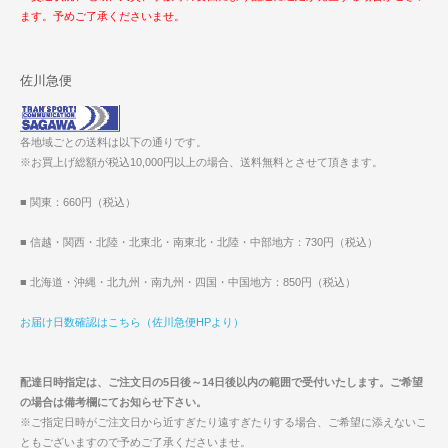
ます。予めご了承くださいませ。
佐川急便
各地域ごとの送料は以下の通りです。
※お買上げ総額が税込10,000円以上の場合、送料無料とさせて頂きます。
■ 関東：660円（税込）
■ 信越・関西・北陸・北東北・南東北・北陸・中部地方：730円（税込）
■ 北海道・沖縄・北九州・南九州・四国・中国地方：850円（税込）
お届け日数確認はこちら（佐川急便HPより）
配達日時指定は、ご注文日の5日後～14日後以内の範囲で受付いたします。ご希望
の場合は備考欄にてお知らせ下さい。
※ご指定日時がご注文日から近すぎたり遠すぎたりする場合、ご希望に添えないこ
ともございますので予めご了承くださいませ。