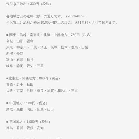
代引き手数料：330円（税込）
各地域ごとの送料は以下の通りです。（2023/4/1〜）
※お買上げ総額が税込10,000円以上の場合、送料無料とさせて頂きます。
■ 関東・信越・南東北・北陸・中部地方：750円（税込）
宮城・山形・福島
東京・神奈川・千葉・埼玉・茨城・栃木・群馬・山梨
新潟・長野
富山・石川・福井
岐阜・静岡・愛知・三重
■北東北・関西地方：860円（税込）
青森・岩手・秋田
大阪・京都・兵庫・奈良・滋賀・和歌山・三重
■ 中国地方：980円（税込）
鳥取・島根・岡山・広島・山口
■ 四国地方：1,080円（税込）
徳島・香川・愛媛・高知