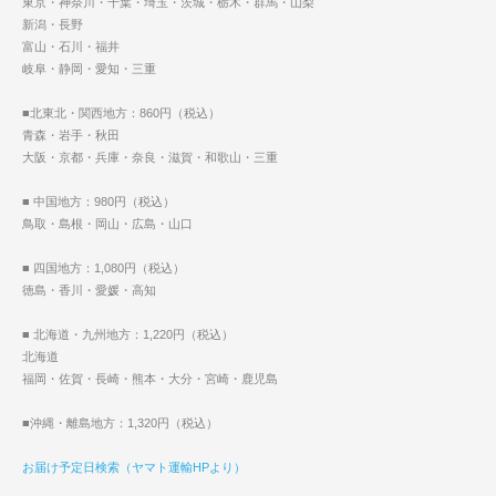
東京・神奈川・千葉・埼玉・茨城・栃木・群馬・山梨
新潟・長野
富山・石川・福井
岐阜・静岡・愛知・三重
■北東北・関西地方：860円（税込）
青森・岩手・秋田
大阪・京都・兵庫・奈良・滋賀・和歌山・三重
■ 中国地方：980円（税込）
鳥取・島根・岡山・広島・山口
■ 四国地方：1,080円（税込）
徳島・香川・愛媛・高知
■ 北海道・九州地方：1,220円（税込）
北海道
福岡・佐賀・長崎・熊本・大分・宮崎・鹿児島
■沖縄・離島地方：1,320円（税込）
お届け予定日検索（ヤマト運輸HPより）