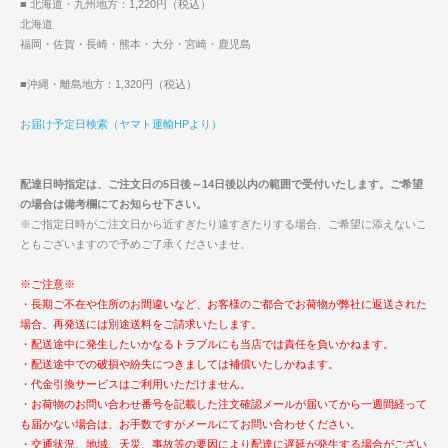
■ 北海道・九州地方：1,220円（税込）
北海道
福岡・佐賀・長崎・熊本・大分・宮崎・鹿児島
■沖縄・離島地方：1,320円（税込）
お届け予定日検索（ヤマト運輸HPより）
配達日時指定は、ご注文日の5日後～14日後以内の範囲で受付いたします。ご希望
の場合は備考欄にてお知らせ下さい。
※ご指定日時がご注文日から近すぎたり遠すぎたりする場合、ご希望に添えないこ
ともございますので予めご了承くださいませ。
※ご注意※
・長期ご不在や住所のお間違いなど、お客様のご都合でお荷物が弊社に返送された
場合、再発送には別途送料をご請求いたします。
・配送途中に発生したいかなるトラブルにも当店では責任を負いかねます。
・配送途中での破損や紛失につきましては補償いたしかねます。
・代金引換サービスはご利用いただけません。
・お荷物のお問い合わせ番号を記載した注文確認メールが届いてから一週間経って
も届かない場合は、お手数ですがメールにてお問い合わせください。
・交通状況、地域、天災、事故等の要因により配達に遅延が発生する場合がござい