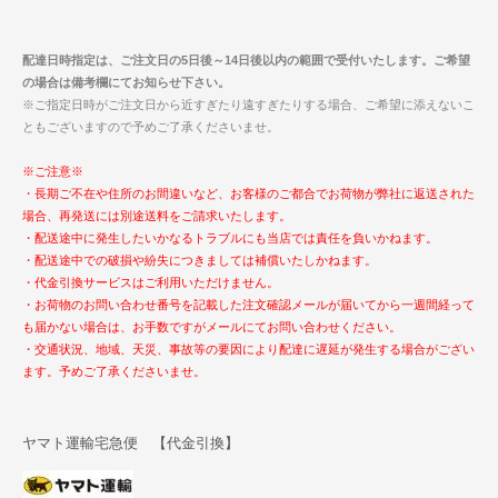
配達日時指定は、ご注文日の5日後～14日後以内の範囲で受付いたします。ご希望
の場合は備考欄にてお知らせ下さい。
※ご指定日時がご注文日から近すぎたり遠すぎたりする場合、ご希望に添えないこ
ともございますので予めご了承くださいませ。
※ご注意※
・長期ご不在や住所のお間違いなど、お客様のご都合でお荷物が弊社に返送された
場合、再発送には別途送料をご請求いたします。
・配送途中に発生したいかなるトラブルにも当店では責任を負いかねます。
・配送途中での破損や紛失につきましては補償いたしかねます。
・代金引換サービスはご利用いただけません。
・お荷物のお問い合わせ番号を記載した注文確認メールが届いてから一週間経って
も届かない場合は、お手数ですがメールにてお問い合わせください。
・交通状況、地域、天災、事故等の要因により配達に遅延が発生する場合がござい
ます。予めご了承くださいませ。
ヤマト運輸宅急便 【代金引換】