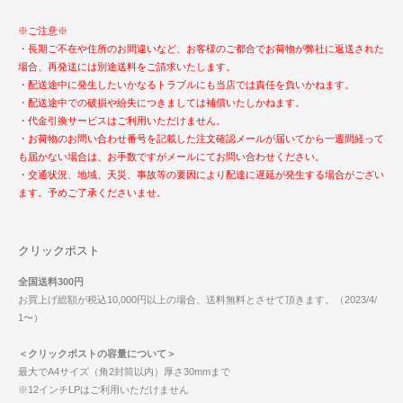
※ご注意※
・長期ご不在や住所のお間違いなど、お客様のご都合でお荷物が弊社に返送された
場合、再発送には別途送料をご請求いたします。
・配送途中に発生したいかなるトラブルにも当店では責任を負いかねます。
・配送途中での破損や紛失につきましては補償いたしかねます。
・代金引換サービスはご利用いただけません。
・お荷物のお問い合わせ番号を記載した注文確認メールが届いてから一週間経って
も届かない場合は、お手数ですがメールにてお問い合わせください。
・交通状況、地域、天災、事故等の要因により配達に遅延が発生する場合がござい
ます。予めご了承くださいませ。
クリックポスト
全国送料300円
お買上げ総額が税込10,000円以上の場合、送料無料とさせて頂きます。（2023/4/
1〜）
＜クリックポストの容量について＞
最大でA4サイズ（角2封筒以内）厚さ30mmまで
※12インチLPはご利用いただけません