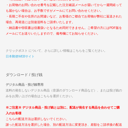
・お荷物のお問い合わせ番号を記載した注文確認メールが届いてから一週間経って
も届かない場合は、お手数ですがメールにてお問い合わせください。
・長期ご不在や住所のお間違いなど、お客様のご都合でお荷物が弊社に返送された
場合、再発送には別途送料をご請求いたします。
・納品書や領収書は信書扱いとなるため同封できません。ご希望の方にはPDF版を
メールにてお送りいたしますので、備考欄にてお知らせください。
クリックポスト について、さらに詳しい情報はこちらをご覧ください。
日本郵便WEBサイト
ダウンロード / 投げ銭
デジタル商品・投げ銭専用
送料の発生しないデジタル商品（音源のダウンロード商品など）、または投げ銭の
みをお買い上げの場合はこちらを選択ください。
※ご注意※ デジタル商品・投げ銭とは別に、配送が発生する商品を合わせてご購
入のお客様
こちらの配送方法は選択しないでください。
謝った配送方法を選択した場合、別の配送方法に変更頂き、差額をご請求後の配送