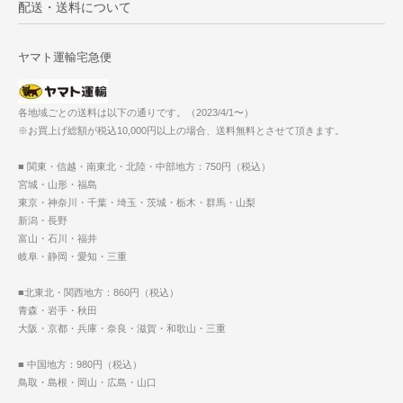
配送・送料について
ヤマト運輸宅急便
各地域ごとの送料は以下の通りです。（2023/4/1〜）
※お買上げ総額が税込10,000円以上の場合、送料無料とさせて頂きます。
■ 関東・信越・南東北・北陸・中部地方：750円（税込）
宮城・山形・福島
東京・神奈川・千葉・埼玉・茨城・栃木・群馬・山梨
新潟・長野
富山・石川・福井
岐阜・静岡・愛知・三重
■北東北・関西地方：860円（税込）
青森・岩手・秋田
大阪・京都・兵庫・奈良・滋賀・和歌山・三重
■ 中国地方：980円（税込）
鳥取・島根・岡山・広島・山口