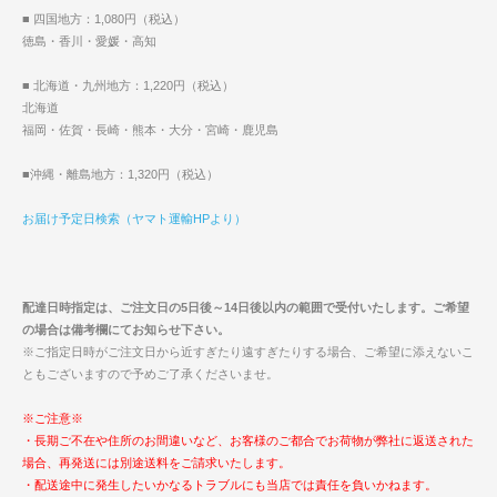
■ 四国地方：1,080円（税込）
徳島・香川・愛媛・高知
■ 北海道・九州地方：1,220円（税込）
北海道
福岡・佐賀・長崎・熊本・大分・宮崎・鹿児島
■沖縄・離島地方：1,320円（税込）
お届け予定日検索（ヤマト運輸HPより）
配達日時指定は、ご注文日の5日後～14日後以内の範囲で受付いたします。ご希望
の場合は備考欄にてお知らせ下さい。
※ご指定日時がご注文日から近すぎたり遠すぎたりする場合、ご希望に添えないこ
ともございますので予めご了承くださいませ。
※ご注意※
・長期ご不在や住所のお間違いなど、お客様のご都合でお荷物が弊社に返送された
場合、再発送には別途送料をご請求いたします。
・配送途中に発生したいかなるトラブルにも当店では責任を負いかねます。