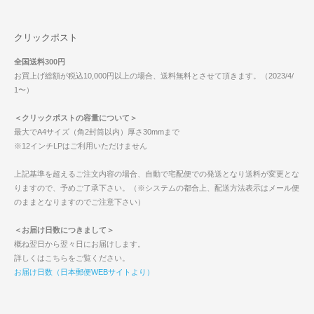
クリックポスト
全国送料300円
お買上げ総額が税込10,000円以上の場合、送料無料とさせて頂きます。（2023/4/
1〜）
＜クリックポストの容量について＞
最大でA4サイズ（角2封筒以内）厚さ30mmまで
※12インチLPはご利用いただけません
上記基準を超えるご注文内容の場合、自動で宅配便での発送となり送料が変更とな
りますので、予めご了承下さい。（※システムの都合上、配送方法表示はメール便
のままとなりますのでご注意下さい）
＜お届け日数につきまして＞
概ね翌日から翌々日にお届けします。
詳しくはこちらをご覧ください。
お届け日数（日本郵便WEBサイトより）