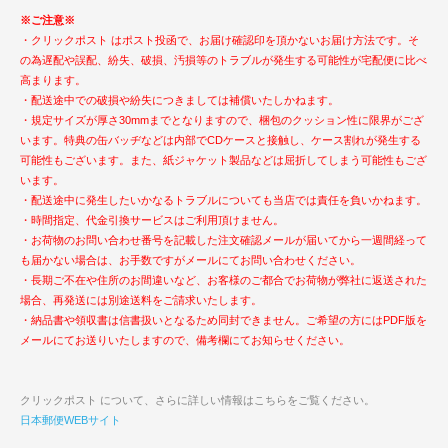
※ご注意※
・クリックポスト はポスト投函で、お届け確認印を頂かないお届け方法です。そ
の為遅配や誤配、紛失、破損、汚損等のトラブルが発生する可能性が宅配便に比べ
高まります。
・配送途中での破損や紛失につきましては補償いたしかねます。
・規定サイズが厚さ30mmまでとなりますので、梱包のクッション性に限界がござ
います。特典の缶バッヂなどは内部でCDケースと接触し、ケース割れが発生する
可能性もございます。また、紙ジャケット製品などは屈折してしまう可能性もござ
います。
・配送途中に発生したいかなるトラブルについても当店では責任を負いかねます。
・時間指定、代金引換サービスはご利用頂けません。
・お荷物のお問い合わせ番号を記載した注文確認メールが届いてから一週間経って
も届かない場合は、お手数ですがメールにてお問い合わせください。
・長期ご不在や住所のお間違いなど、お客様のご都合でお荷物が弊社に返送された
場合、再発送には別途送料をご請求いたします。
・納品書や領収書は信書扱いとなるため同封できません。ご希望の方にはPDF版を
メールにてお送りいたしますので、備考欄にてお知らせください。
クリックポスト について、さらに詳しい情報はこちらをご覧ください。
日本郵便WEBサイト