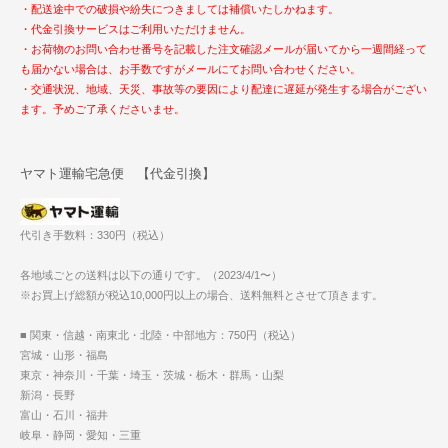
・配送途中での破損や紛失につきましては補償いたしかねます。
・代金引換サービスはご利用いただけません。
・お荷物のお問い合わせ番号を記載した注文確認メールが届いてから一週間経って
も届かない場合は、お手数ですがメールにてお問い合わせください。
・交通状況、地域、天災、事故等の要因により配達に遅延が発生する場合がござい
ます。予めご了承くださいませ。
ヤマト運輸宅急便 【代金引換】
代引き手数料：330円（税込）
各地域ごとの送料は以下の通りです。（2023/4/1〜）
※お買上げ総額が税込10,000円以上の場合、送料無料とさせて頂きます。
■ 関東・信越・南東北・北陸・中部地方：750円（税込）
宮城・山形・福島
東京・神奈川・千葉・埼玉・茨城・栃木・群馬・山梨
新潟・長野
富山・石川・福井
岐阜・静岡・愛知・三重