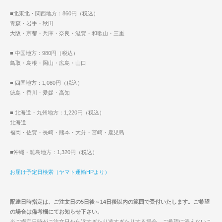
■北東北・関西地方：860円（税込）
青森・岩手・秋田
大阪・京都・兵庫・奈良・滋賀・和歌山・三重
■ 中国地方：980円（税込）
鳥取・島根・岡山・広島・山口
■ 四国地方：1,080円（税込）
徳島・香川・愛媛・高知
■ 北海道・九州地方：1,220円（税込）
北海道
福岡・佐賀・長崎・熊本・大分・宮崎・鹿児島
■沖縄・離島地方：1,320円（税込）
お届け予定日検索（ヤマト運輸HPより）
配達日時指定は、ご注文日の5日後～14日後以内の範囲で受付いたします。ご希望
の場合は備考欄にてお知らせ下さい。
※ご指定日時がご注文日から近すぎたり遠すぎたりする場合、ご希望に添えないこ