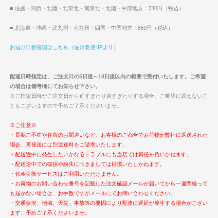
■ 信越・関西・北陸・北東北・南東北・北陸・中部地方：730円（税込）
■ 北海道・沖縄・北九州・南九州・四国・中国地方：850円（税込）
お届け日数確認はこちら（佐川急便HPより）
配達日時指定は、ご注文日の5日後～14日後以内の範囲で受付いたします。ご希望
の場合は備考欄にてお知らせ下さい。
※ご指定日時がご注文日から近すぎたり遠すぎたりする場合、ご希望に添えないこ
ともございますので予めご了承くださいませ。
※ご注意※
・長期ご不在や住所のお間違いなど、お客様のご都合でお荷物が弊社に返送された
場合、再発送には別途送料をご請求いたします。
・配送途中に発生したいかなるトラブルにも当店では責任を負いかねます。
・配送途中での破損や紛失につきましては補償いたしかねます。
・代金引換サービスはご利用いただけません。
・お荷物のお問い合わせ番号を記載した注文確認メールが届いてから一週間経って
も届かない場合は、お手数ですがメールにてお問い合わせください。
・交通状況、地域、天災、事故等の要因により配達に遅延が発生する場合がござい
ます。予めご了承くださいませ。