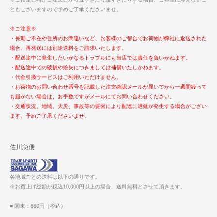
ともございますので予めご了承くださいませ。
※ご注意※
・長期ご不在や住所のお間違いなど、お客様のご都合でお荷物が弊社に返送された
場合、再発送には別途送料をご請求いたします。
・配送途中に発生したいかなるトラブルにも当店では責任を負いかねます。
・配送途中での破損や紛失につきましては補償いたしかねます。
・代金引換サービスはご利用いただけません。
・お荷物のお問い合わせ番号を記載した注文確認メールが届いてから一週間経って
も届かない場合は、お手数ですがメールにてお問い合わせください。
・交通状況、地域、天災、事故等の要因により配達に遅延が発生する場合がござい
ます。予めご了承くださいませ。
佐川急便
各地域ごとの送料は以下の通りです。
※お買上げ総額が税込10,000円以上の場合、送料無料とさせて頂きます。
■ 関東：660円（税込）