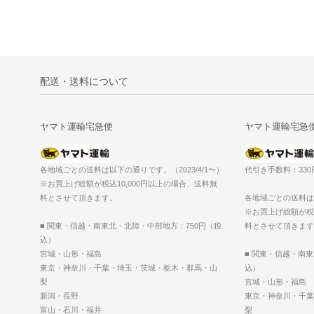
配送・送料について
ヤマト運輸宅急便
ヤマト運輸宅急
各地域ごとの送料は以下の通りです。（2023/4/1〜）
代引き手数料：33
※お買上げ総額が税込10,000円以上の場合、送料無
料とさせて頂きます。
各地域ごとの送料は以
※お買上げ総額が税込
■ 関東・信越・南東北・北陸・中部地方：750円（税
料とさせて頂きます
込）
宮城・山形・福島
■ 関東・信越・南
東京・神奈川・千葉・埼玉・茨城・栃木・群馬・山
込）
梨
宮城・山形・福島
新潟・長野
東京・神奈川・千葉
富山・石川・福井
梨