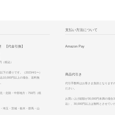
支払い方法について
便 【代金引換】
Amazon Pay
0円（税込）
下の通りです。（2023/4/1〜）
商品代引き
10,000円以上の場合、送料無
。
代引手数料はお客さま負担となります
ださい。
東北・北陸・中部地方：750円（税
お買い上げ総額が30,000円未満の場合3
込）、30,000円以上は無料とさせて
・埼玉・茨城・栃木・群馬・山