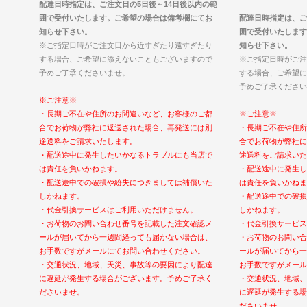
配達日時指定は、ご注文日の5日後～14日後以内の範
囲で受付いたします。ご希望の場合は備考欄にてお
配達日時指定は、ご
知らせ下さい。
囲で受付いたします
※ご指定日時がご注文日から近すぎたり遠すぎたり
知らせ下さい。
する場合、ご希望に添えないこともございますので
※ご指定日時がご注
予めご了承くださいませ。
する場合、ご希望に
予めご了承ください
※ご注意※
・長期ご不在や住所のお間違いなど、お客様のご都
※ご注意※
合でお荷物が弊社に返送された場合、再発送には別
・長期ご不在や住所
途送料をご請求いたします。
合でお荷物が弊社に
・配送途中に発生したいかなるトラブルにも当店で
途送料をご請求いた
は責任を負いかねます。
・配送途中に発生し
・配送途中での破損や紛失につきましては補償いた
は責任を負いかねま
しかねます。
・配送途中での破損
・代金引換サービスはご利用いただけません。
しかねます。
・お荷物のお問い合わせ番号を記載した注文確認メ
・代金引換サービス
ールが届いてから一週間経っても届かない場合は、
・お荷物のお問い合
お手数ですがメールにてお問い合わせください。
ールが届いてから一
・交通状況、地域、天災、事故等の要因により配達
お手数ですがメール
に遅延が発生する場合がございます。予めご了承く
・交通状況、地域、
ださいませ。
に遅延が発生する場
ださいませ。