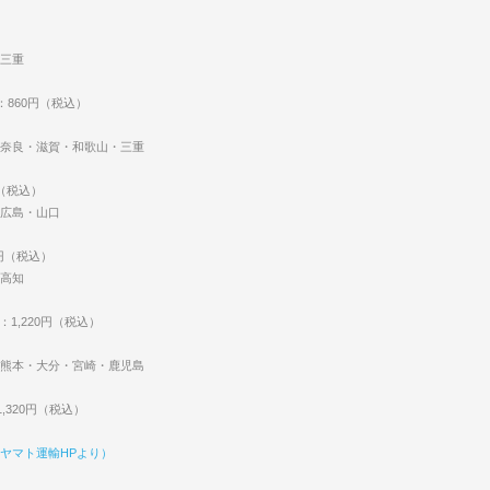
三重
：860円（税込）
奈良・滋賀・和歌山・三重
円（税込）
広島・山口
0円（税込）
高知
：1,220円（税込）
熊本・大分・宮崎・鹿児島
,320円（税込）
ヤマト運輸HPより）