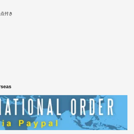
1点付き
rseas