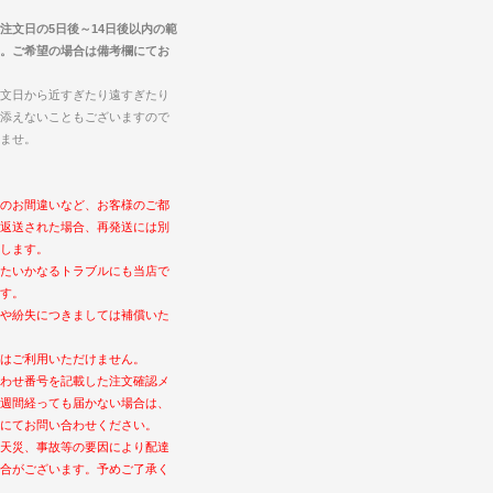
注文日の5日後～14日後以内の範
。ご希望の場合は備考欄にてお
文日から近すぎたり遠すぎたり
添えないこともございますので
ませ。
のお間違いなど、お客様のご都
返送された場合、再発送には別
します。
たいかなるトラブルにも当店で
す。
や紛失につきましては補償いた
はご利用いただけません。
わせ番号を記載した注文確認メ
週間経っても届かない場合は、
にてお問い合わせください。
天災、事故等の要因により配達
合がございます。予めご了承く