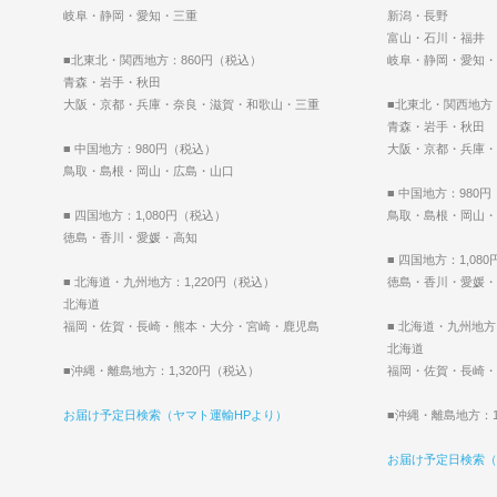
岐阜・静岡・愛知・三重
新潟・長野
富山・石川・福井
■北東北・関西地方：860円（税込）
岐阜・静岡・愛知・
青森・岩手・秋田
大阪・京都・兵庫・奈良・滋賀・和歌山・三重
■北東北・関西地方
青森・岩手・秋田
■ 中国地方：980円（税込）
大阪・京都・兵庫・
鳥取・島根・岡山・広島・山口
■ 中国地方：980
■ 四国地方：1,080円（税込）
鳥取・島根・岡山・
徳島・香川・愛媛・高知
■ 四国地方：1,08
■ 北海道・九州地方：1,220円（税込）
徳島・香川・愛媛・
北海道
福岡・佐賀・長崎・熊本・大分・宮崎・鹿児島
■ 北海道・九州地方
北海道
■沖縄・離島地方：1,320円（税込）
福岡・佐賀・長崎・
お届け予定日検索（ヤマト運輸HPより）
■沖縄・離島地方：1
お届け予定日検索（