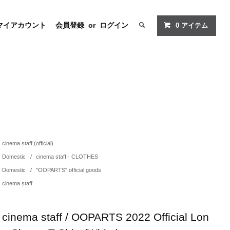
マイアカウント
会員登録
or
ログイン
0
アイテム
cinema staff (official)
Domestic
/
cinema staff - CLOTHES
Domestic
/
"OOPARTS" official goods
cinema staff
cinema staff / OOPARTS 2022 Official Lon