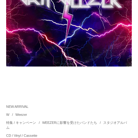
NEW ARRIVAL
W
/
Weezer
特集 / キャンペーン
/
WEEZERに影響を受けたバンドたち
/
スタジオアルバ
ム
CD / Vinyl / Cassette