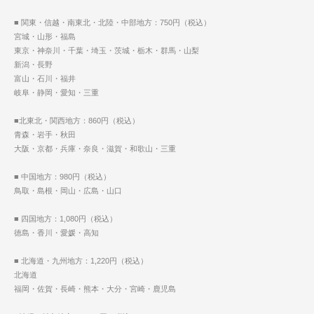
■ 関東・信越・南東北・北陸・中部地方：750円（税込）
宮城・山形・福島
東京・神奈川・千葉・埼玉・茨城・栃木・群馬・山梨
新潟・長野
富山・石川・福井
岐阜・静岡・愛知・三重
■北東北・関西地方：860円（税込）
青森・岩手・秋田
大阪・京都・兵庫・奈良・滋賀・和歌山・三重
■ 中国地方：980円（税込）
鳥取・島根・岡山・広島・山口
■ 四国地方：1,080円（税込）
徳島・香川・愛媛・高知
■ 北海道・九州地方：1,220円（税込）
北海道
福岡・佐賀・長崎・熊本・大分・宮崎・鹿児島