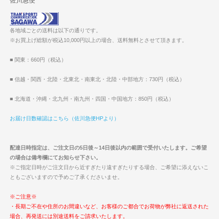
佐川急便
各地域ごとの送料は以下の通りです。
※お買上げ総額が税込10,000円以上の場合、送料無料とさせて頂きます。
■ 関東：660円（税込）
■ 信越・関西・北陸・北東北・南東北・北陸・中部地方：730円（税込）
■ 北海道・沖縄・北九州・南九州・四国・中国地方：850円（税込）
お届け日数確認はこちら（佐川急便HPより）
配達日時指定は、ご注文日の5日後～14日後以内の範囲で受付いたします。ご希望
の場合は備考欄にてお知らせ下さい。
※ご指定日時がご注文日から近すぎたり遠すぎたりする場合、ご希望に添えないこ
ともございますので予めご了承くださいませ。
※ご注意※
・長期ご不在や住所のお間違いなど、お客様のご都合でお荷物が弊社に返送された
場合、再発送には別途送料をご請求いたします。