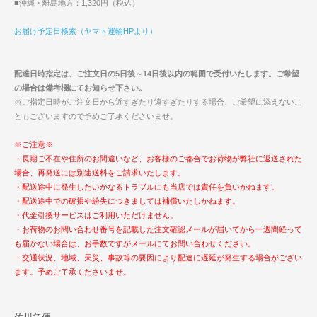
■沖縄・離島地方：1,320円（税込）
お届け予定日検索（ヤマト運輸HPより）
配達日時指定は、ご注文日の5日後～14日後以内の範囲で受付いたします。ご希望
の場合は備考欄にてお知らせ下さい。
※ご指定日時がご注文日から近すぎたり遠すぎたりする場合、ご希望に添えないこ
ともございますので予めご了承くださいませ。
※ご注意※
・長期ご不在や住所のお間違いなど、お客様のご都合でお荷物が弊社に返送された
場合、再発送には別途送料をご請求いたします。
・配送途中に発生したいかなるトラブルにも当店では責任を負いかねます。
・配送途中での破損や紛失につきましては補償いたしかねます。
・代金引換サービスはご利用いただけません。
・お荷物のお問い合わせ番号を記載した注文確認メールが届いてから一週間経って
も届かない場合は、お手数ですがメールにてお問い合わせください。
・交通状況、地域、天災、事故等の要因により配達に遅延が発生する場合がござい
ます。予めご了承くださいませ。