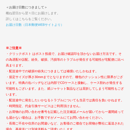
＜お届け日数につきまして＞
概ね翌日から翌々日にお届けします。
詳しくはこちらをご覧ください。
お届け日数（日本郵便WEBサイトより）
※ご注意※
・クリックポスト はポスト投函で、お届け確認印を頂かないお届け方法です。そ
の為遅配や誤配、紛失、破損、汚損等のトラブルが発生する可能性が宅配便に比べ
高まります。
・配送途中での破損や紛失につきましては補償いたしかねます。
・規定サイズが厚さ30mmまでとなりますので、梱包のクッション性に限界がござ
います。特典の缶バッヂなどは内部でCDケースと接触し、ケース割れが発生する
可能性もございます。また、紙ジャケット製品などは屈折してしまう可能性もござ
います。
・配送途中に発生したいかなるトラブルについても当店では責任を負いかねます。
・時間指定、代金引換サービスはご利用頂けません。
・お荷物のお問い合わせ番号を記載した注文確認メールが届いてから一週間経って
も届かない場合は、お手数ですがメールにてお問い合わせください。
・長期ご不在や住所のお間違いなど、お客様のご都合でお荷物が弊社に返送された
場合、再発送には別途送料をご請求いたします。