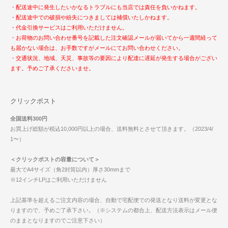
・配送途中に発生したいかなるトラブルにも当店では責任を負いかねます。
・配送途中での破損や紛失につきましては補償いたしかねます。
・代金引換サービスはご利用いただけません。
・お荷物のお問い合わせ番号を記載した注文確認メールが届いてから一週間経って
も届かない場合は、お手数ですがメールにてお問い合わせください。
・交通状況、地域、天災、事故等の要因により配達に遅延が発生する場合がござい
ます。予めご了承くださいませ。
クリックポスト
全国送料300円
お買上げ総額が税込10,000円以上の場合、送料無料とさせて頂きます。（2023/4/
1〜）
＜クリックポストの容量について＞
最大でA4サイズ（角2封筒以内）厚さ30mmまで
※12インチLPはご利用いただけません
上記基準を超えるご注文内容の場合、自動で宅配便での発送となり送料が変更とな
りますので、予めご了承下さい。（※システムの都合上、配送方法表示はメール便
のままとなりますのでご注意下さい）