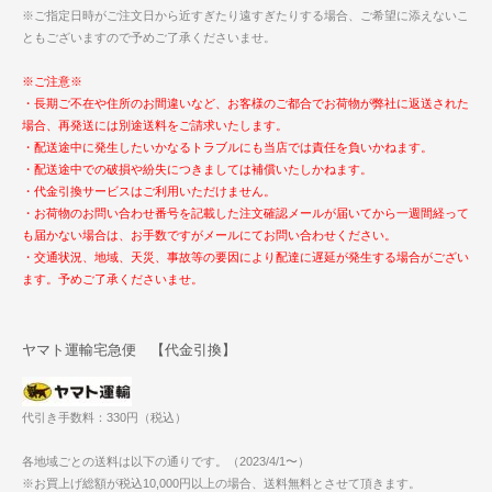
※ご指定日時がご注文日から近すぎたり遠すぎたりする場合、ご希望に添えないこ
ともございますので予めご了承くださいませ。
※ご注意※
・長期ご不在や住所のお間違いなど、お客様のご都合でお荷物が弊社に返送された
場合、再発送には別途送料をご請求いたします。
・配送途中に発生したいかなるトラブルにも当店では責任を負いかねます。
・配送途中での破損や紛失につきましては補償いたしかねます。
・代金引換サービスはご利用いただけません。
・お荷物のお問い合わせ番号を記載した注文確認メールが届いてから一週間経って
も届かない場合は、お手数ですがメールにてお問い合わせください。
・交通状況、地域、天災、事故等の要因により配達に遅延が発生する場合がござい
ます。予めご了承くださいませ。
ヤマト運輸宅急便 【代金引換】
代引き手数料：330円（税込）
各地域ごとの送料は以下の通りです。（2023/4/1〜）
※お買上げ総額が税込10,000円以上の場合、送料無料とさせて頂きます。