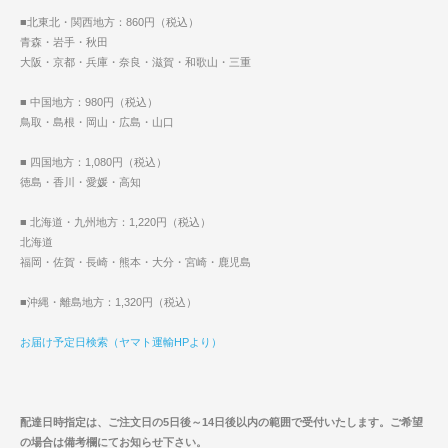
■北東北・関西地方：860円（税込）
青森・岩手・秋田
大阪・京都・兵庫・奈良・滋賀・和歌山・三重
■ 中国地方：980円（税込）
鳥取・島根・岡山・広島・山口
■ 四国地方：1,080円（税込）
徳島・香川・愛媛・高知
■ 北海道・九州地方：1,220円（税込）
北海道
福岡・佐賀・長崎・熊本・大分・宮崎・鹿児島
■沖縄・離島地方：1,320円（税込）
お届け予定日検索（ヤマト運輸HPより）
配達日時指定は、ご注文日の5日後～14日後以内の範囲で受付いたします。ご希望
の場合は備考欄にてお知らせ下さい。