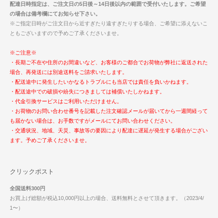
配達日時指定は、ご注文日の5日後～14日後以内の範囲で受付いたします。ご希望
の場合は備考欄にてお知らせ下さい。
※ご指定日時がご注文日から近すぎたり遠すぎたりする場合、ご希望に添えないこ
ともございますので予めご了承くださいませ。
※ご注意※
・長期ご不在や住所のお間違いなど、お客様のご都合でお荷物が弊社に返送された
場合、再発送には別途送料をご請求いたします。
・配送途中に発生したいかなるトラブルにも当店では責任を負いかねます。
・配送途中での破損や紛失につきましては補償いたしかねます。
・代金引換サービスはご利用いただけません。
・お荷物のお問い合わせ番号を記載した注文確認メールが届いてから一週間経って
も届かない場合は、お手数ですがメールにてお問い合わせください。
・交通状況、地域、天災、事故等の要因により配達に遅延が発生する場合がござい
ます。予めご了承くださいませ。
クリックポスト
全国送料300円
お買上げ総額が税込10,000円以上の場合、送料無料とさせて頂きます。（2023/4/
1〜）