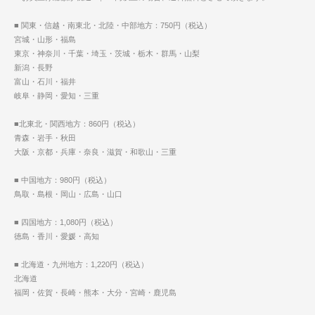
■ 関東・信越・南東北・北陸・中部地方：750円（税込）
宮城・山形・福島
東京・神奈川・千葉・埼玉・茨城・栃木・群馬・山梨
新潟・長野
富山・石川・福井
岐阜・静岡・愛知・三重
■北東北・関西地方：860円（税込）
青森・岩手・秋田
大阪・京都・兵庫・奈良・滋賀・和歌山・三重
■ 中国地方：980円（税込）
鳥取・島根・岡山・広島・山口
■ 四国地方：1,080円（税込）
徳島・香川・愛媛・高知
■ 北海道・九州地方：1,220円（税込）
北海道
福岡・佐賀・長崎・熊本・大分・宮崎・鹿児島