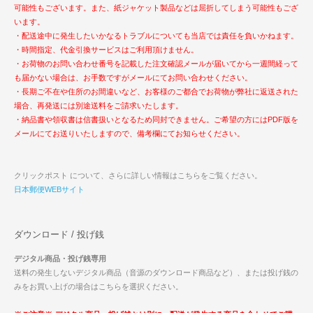
可能性もございます。また、紙ジャケット製品などは屈折してしまう可能性もござ
います。
・配送途中に発生したいかなるトラブルについても当店では責任を負いかねます。
・時間指定、代金引換サービスはご利用頂けません。
・お荷物のお問い合わせ番号を記載した注文確認メールが届いてから一週間経って
も届かない場合は、お手数ですがメールにてお問い合わせください。
・長期ご不在や住所のお間違いなど、お客様のご都合でお荷物が弊社に返送された
場合、再発送には別途送料をご請求いたします。
・納品書や領収書は信書扱いとなるため同封できません。ご希望の方にはPDF版を
メールにてお送りいたしますので、備考欄にてお知らせください。
クリックポスト について、さらに詳しい情報はこちらをご覧ください。
日本郵便WEBサイト
ダウンロード / 投げ銭
デジタル商品・投げ銭専用
送料の発生しないデジタル商品（音源のダウンロード商品など）、または投げ銭の
みをお買い上げの場合はこちらを選択ください。