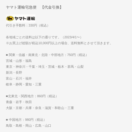
ヤマト運輸宅急便 【代金引換】
代引き手数料：330円（税込）
各地域ごとの送料は以下の通りです。（2023/4/1〜）
※お買上げ総額が税込10,000円以上の場合、送料無料とさせて頂きます。
■ 関東・信越・南東北・北陸・中部地方：750円（税込）
宮城・山形・福島
東京・神奈川・千葉・埼玉・茨城・栃木・群馬・山梨
新潟・長野
富山・石川・福井
岐阜・静岡・愛知・三重
■北東北・関西地方：860円（税込）
青森・岩手・秋田
大阪・京都・兵庫・奈良・滋賀・和歌山・三重
■ 中国地方：980円（税込）
鳥取・島根・岡山・広島・山口