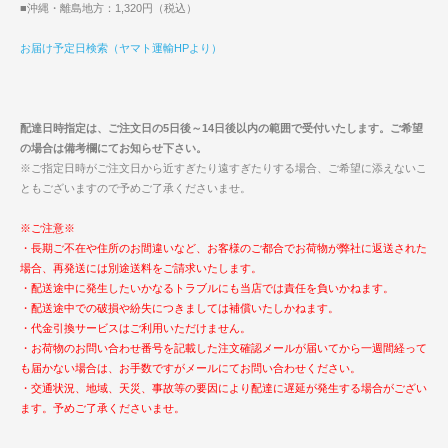
■沖縄・離島地方：1,320円（税込）
お届け予定日検索（ヤマト運輸HPより）
配達日時指定は、ご注文日の5日後～14日後以内の範囲で受付いたします。ご希望
の場合は備考欄にてお知らせ下さい。
※ご指定日時がご注文日から近すぎたり遠すぎたりする場合、ご希望に添えないこ
ともございますので予めご了承くださいませ。
※ご注意※
・長期ご不在や住所のお間違いなど、お客様のご都合でお荷物が弊社に返送された
場合、再発送には別途送料をご請求いたします。
・配送途中に発生したいかなるトラブルにも当店では責任を負いかねます。
・配送途中での破損や紛失につきましては補償いたしかねます。
・代金引換サービスはご利用いただけません。
・お荷物のお問い合わせ番号を記載した注文確認メールが届いてから一週間経って
も届かない場合は、お手数ですがメールにてお問い合わせください。
・交通状況、地域、天災、事故等の要因により配達に遅延が発生する場合がござい
ます。予めご了承くださいませ。