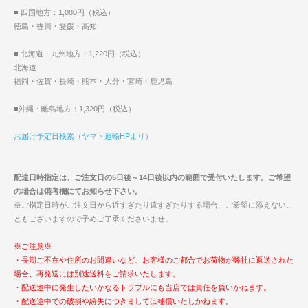
■ 四国地方：1,080円（税込）
徳島・香川・愛媛・高知
■ 北海道・九州地方：1,220円（税込）
北海道
福岡・佐賀・長崎・熊本・大分・宮崎・鹿児島
■沖縄・離島地方：1,320円（税込）
お届け予定日検索（ヤマト運輸HPより）
配達日時指定は、ご注文日の5日後～14日後以内の範囲で受付いたします。ご希望
の場合は備考欄にてお知らせ下さい。
※ご指定日時がご注文日から近すぎたり遠すぎたりする場合、ご希望に添えないこ
ともございますので予めご了承くださいませ。
※ご注意※
・長期ご不在や住所のお間違いなど、お客様のご都合でお荷物が弊社に返送された
場合、再発送には別途送料をご請求いたします。
・配送途中に発生したいかなるトラブルにも当店では責任を負いかねます。
・配送途中での破損や紛失につきましては補償いたしかねます。