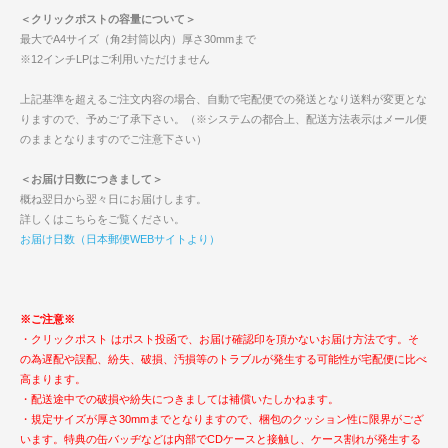
＜クリックポストの容量について＞
最大でA4サイズ（角2封筒以内）厚さ30mmまで
※12インチLPはご利用いただけません
上記基準を超えるご注文内容の場合、自動で宅配便での発送となり送料が変更とな
りますので、予めご了承下さい。（※システムの都合上、配送方法表示はメール便
のままとなりますのでご注意下さい）
＜お届け日数につきまして＞
概ね翌日から翌々日にお届けします。
詳しくはこちらをご覧ください。
お届け日数（日本郵便WEBサイトより）
※ご注意※
・クリックポスト はポスト投函で、お届け確認印を頂かないお届け方法です。そ
の為遅配や誤配、紛失、破損、汚損等のトラブルが発生する可能性が宅配便に比べ
高まります。
・配送途中での破損や紛失につきましては補償いたしかねます。
・規定サイズが厚さ30mmまでとなりますので、梱包のクッション性に限界がござ
います。特典の缶バッヂなどは内部でCDケースと接触し、ケース割れが発生する