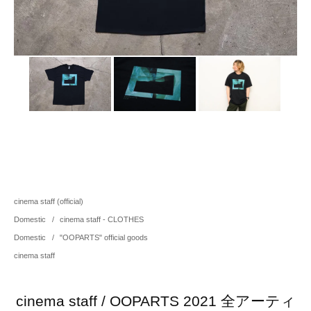
cinema staff (official)
Domestic
/
cinema staff - CLOTHES
Domestic
/
"OOPARTS" official goods
cinema staff
cinema staff / OOPARTS 2021 全アーティ