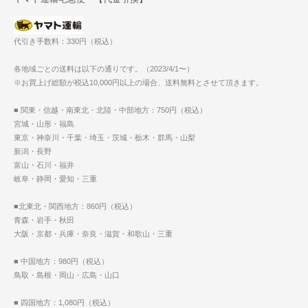
代引き手数料：330円（税込）
各地域ごとの送料は以下の通りです。（2023/4/1〜）
※お買上げ総額が税込10,000円以上の場合、送料無料とさせて頂きます。
■ 関東・信越・南東北・北陸・中部地方：750円（税込）
宮城・山形・福島
東京・神奈川・千葉・埼玉・茨城・栃木・群馬・山梨
新潟・長野
富山・石川・福井
岐阜・静岡・愛知・三重
■北東北・関西地方：860円（税込）
青森・岩手・秋田
大阪・京都・兵庫・奈良・滋賀・和歌山・三重
■ 中国地方：980円（税込）
鳥取・島根・岡山・広島・山口
■ 四国地方：1,080円（税込）