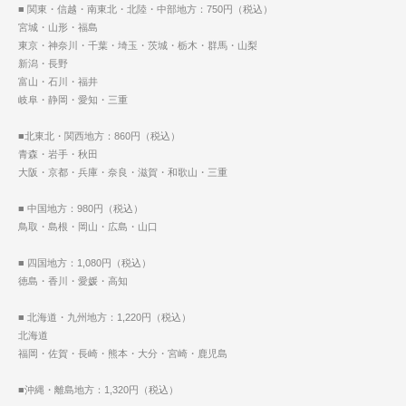
■ 関東・信越・南東北・北陸・中部地方：750円（税込）
宮城・山形・福島
東京・神奈川・千葉・埼玉・茨城・栃木・群馬・山梨
新潟・長野
富山・石川・福井
岐阜・静岡・愛知・三重
■北東北・関西地方：860円（税込）
青森・岩手・秋田
大阪・京都・兵庫・奈良・滋賀・和歌山・三重
■ 中国地方：980円（税込）
鳥取・島根・岡山・広島・山口
■ 四国地方：1,080円（税込）
徳島・香川・愛媛・高知
■ 北海道・九州地方：1,220円（税込）
北海道
福岡・佐賀・長崎・熊本・大分・宮崎・鹿児島
■沖縄・離島地方：1,320円（税込）