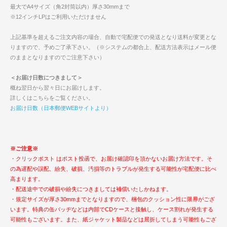
最大でA4サイズ（角2封筒以内）厚さ30mmまで
※12インチLPはご利用いただけません
上記基準を超えるご注文内容の場合、自動で宅配便での発送となり送料が変更とな
りますので、予めご了承下さい。（※システムの都合上、配送方法表示はメール便
のままとなりますのでご注意下さい）
＜お届け日数につきまして＞
概ね翌日から翌々日にお届けします。
詳しくはこちらをご覧ください。
お届け日数（日本郵便WEBサイトより）
※ご注意※
・クリックポスト はポスト投函で、お届け確認印を頂かないお届け方法です。そ
の為遅配や誤配、紛失、破損、汚損等のトラブルが発生する可能性が宅配便に比べ
高まります。
・配送途中での破損や紛失につきましては補償いたしかねます。
・規定サイズが厚さ30mmまでとなりますので、梱包のクッション性に限界がござ
います。特典の缶バッヂなどは内部でCDケースと接触し、ケース割れが発生する
可能性もございます。また、紙ジャケット製品などは屈折してしまう可能性もござ