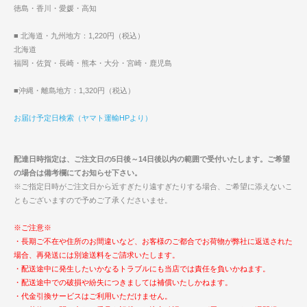
徳島・香川・愛媛・高知
■ 北海道・九州地方：1,220円（税込）
北海道
福岡・佐賀・長崎・熊本・大分・宮崎・鹿児島
■沖縄・離島地方：1,320円（税込）
お届け予定日検索（ヤマト運輸HPより）
配達日時指定は、ご注文日の5日後～14日後以内の範囲で受付いたします。ご希望
の場合は備考欄にてお知らせ下さい。
※ご指定日時がご注文日から近すぎたり遠すぎたりする場合、ご希望に添えないこ
ともございますので予めご了承くださいませ。
※ご注意※
・長期ご不在や住所のお間違いなど、お客様のご都合でお荷物が弊社に返送された
場合、再発送には別途送料をご請求いたします。
・配送途中に発生したいかなるトラブルにも当店では責任を負いかねます。
・配送途中での破損や紛失につきましては補償いたしかねます。
・代金引換サービスはご利用いただけません。