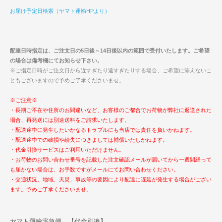
お届け予定日検索（ヤマト運輸HPより）
配達日時指定は、ご注文日の5日後～14日後以内の範囲で受付いたします。ご希望
の場合は備考欄にてお知らせ下さい。
※ご指定日時がご注文日から近すぎたり遠すぎたりする場合、ご希望に添えないこ
ともございますので予めご了承くださいませ。
※ご注意※
・長期ご不在や住所のお間違いなど、お客様のご都合でお荷物が弊社に返送された
場合、再発送には別途送料をご請求いたします。
・配送途中に発生したいかなるトラブルにも当店では責任を負いかねます。
・配送途中での破損や紛失につきましては補償いたしかねます。
・代金引換サービスはご利用いただけません。
・お荷物のお問い合わせ番号を記載した注文確認メールが届いてから一週間経って
も届かない場合は、お手数ですがメールにてお問い合わせください。
・交通状況、地域、天災、事故等の要因により配達に遅延が発生する場合がござい
ます。予めご了承くださいませ。
ヤマト運輸宅急便 【代金引換】