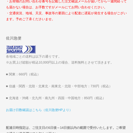
・お荷物のお問い合わせ番号を記載した注文確認メールが届いてから一週間経って
も届かない場合は、お手数ですがメールにてお問い合わせください。
・交通状況、地域、天災、事故等の要因により配達に遅延が発生する場合がござい
ます。予めご了承くださいませ。
佐川急便
各地域ごとの送料は以下の通りです。
※お買上げ総額が税込10,000円以上の場合、送料無料とさせて頂きます。
■ 関東：660円（税込）
■ 信越・関西・北陸・北東北・南東北・北陸・中部地方：730円（税込）
■ 北海道・沖縄・北九州・南九州・四国・中国地方：850円（税込）
お届け日数確認はこちら（佐川急便HPより）
配達日時指定は、ご注文日の5日後～14日後以内の範囲で受付いたします。ご希望