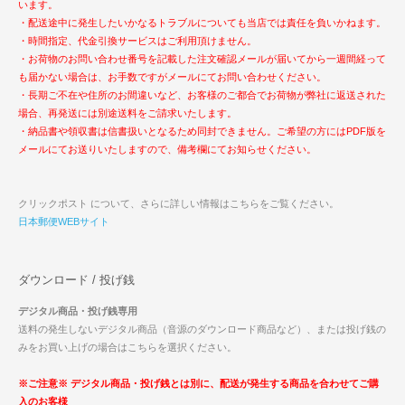
います。
・配送途中に発生したいかなるトラブルについても当店では責任を負いかねます。
・時間指定、代金引換サービスはご利用頂けません。
・お荷物のお問い合わせ番号を記載した注文確認メールが届いてから一週間経って
も届かない場合は、お手数ですがメールにてお問い合わせください。
・長期ご不在や住所のお間違いなど、お客様のご都合でお荷物が弊社に返送された
場合、再発送には別途送料をご請求いたします。
・納品書や領収書は信書扱いとなるため同封できません。ご希望の方にはPDF版を
メールにてお送りいたしますので、備考欄にてお知らせください。
クリックポスト について、さらに詳しい情報はこちらをご覧ください。
日本郵便WEBサイト
ダウンロード / 投げ銭
デジタル商品・投げ銭専用
送料の発生しないデジタル商品（音源のダウンロード商品など）、または投げ銭の
みをお買い上げの場合はこちらを選択ください。
※ご注意※ デジタル商品・投げ銭とは別に、配送が発生する商品を合わせてご購
入のお客様