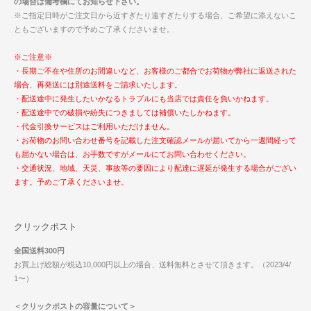
の場合は備考欄にてお知らせ下さい。
※ご指定日時がご注文日から近すぎたり遠すぎたりする場合、ご希望に添えないこ
ともございますので予めご了承くださいませ。
※ご注意※
・長期ご不在や住所のお間違いなど、お客様のご都合でお荷物が弊社に返送された
場合、再発送には別途送料をご請求いたします。
・配送途中に発生したいかなるトラブルにも当店では責任を負いかねます。
・配送途中での破損や紛失につきましては補償いたしかねます。
・代金引換サービスはご利用いただけません。
・お荷物のお問い合わせ番号を記載した注文確認メールが届いてから一週間経って
も届かない場合は、お手数ですがメールにてお問い合わせください。
・交通状況、地域、天災、事故等の要因により配達に遅延が発生する場合がござい
ます。予めご了承くださいませ。
クリックポスト
全国送料300円
お買上げ総額が税込10,000円以上の場合、送料無料とさせて頂きます。（2023/4/
1〜）
＜クリックポストの容量について＞