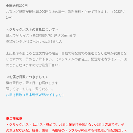
全国送料300円
お買上げ総額が税込10,000円以上の場合、送料無料とさせて頂きます。（2023/4/
1〜）
＜クリックポストの容量について＞
最大でA4サイズ（角2封筒以内）厚さ30mmまで
※12インチLPはご利用いただけません
上記基準を超えるご注文内容の場合、自動で宅配便での発送となり送料が変更とな
りますので、予めご了承下さい。（※システムの都合上、配送方法表示はメール便
のままとなりますのでご注意下さい）
＜お届け日数につきまして＞
概ね翌日から翌々日にお届けします。
詳しくはこちらをご覧ください。
お届け日数（日本郵便WEBサイトより）
※ご注意※
・クリックポスト はポスト投函で、お届け確認印を頂かないお届け方法です。そ
の為遅配や誤配、紛失、破損、汚損等のトラブルが発生する可能性が宅配便に比べ