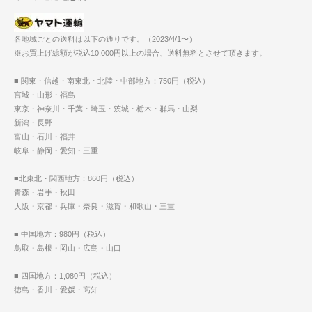
各地域ごとの送料は以下の通りです。（2023/4/1〜）
※お買上げ総額が税込10,000円以上の場合、送料無料とさせて頂きます。
■ 関東・信越・南東北・北陸・中部地方：750円（税込）
宮城・山形・福島
東京・神奈川・千葉・埼玉・茨城・栃木・群馬・山梨
新潟・長野
富山・石川・福井
岐阜・静岡・愛知・三重
■北東北・関西地方：860円（税込）
青森・岩手・秋田
大阪・京都・兵庫・奈良・滋賀・和歌山・三重
■ 中国地方：980円（税込）
鳥取・島根・岡山・広島・山口
■ 四国地方：1,080円（税込）
徳島・香川・愛媛・高知