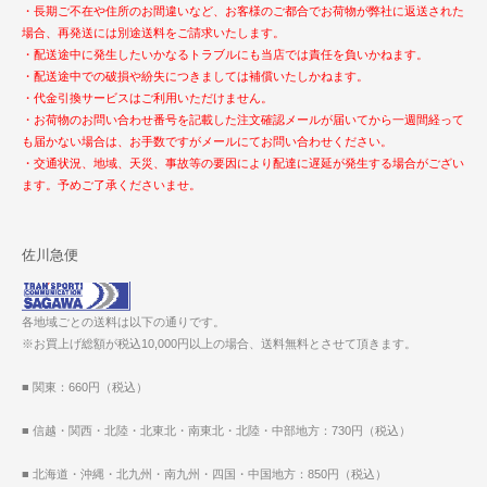
・長期ご不在や住所のお間違いなど、お客様のご都合でお荷物が弊社に返送された
場合、再発送には別途送料をご請求いたします。
・配送途中に発生したいかなるトラブルにも当店では責任を負いかねます。
・配送途中での破損や紛失につきましては補償いたしかねます。
・代金引換サービスはご利用いただけません。
・お荷物のお問い合わせ番号を記載した注文確認メールが届いてから一週間経って
も届かない場合は、お手数ですがメールにてお問い合わせください。
・交通状況、地域、天災、事故等の要因により配達に遅延が発生する場合がござい
ます。予めご了承くださいませ。
佐川急便
各地域ごとの送料は以下の通りです。
※お買上げ総額が税込10,000円以上の場合、送料無料とさせて頂きます。
■ 関東：660円（税込）
■ 信越・関西・北陸・北東北・南東北・北陸・中部地方：730円（税込）
■ 北海道・沖縄・北九州・南九州・四国・中国地方：850円（税込）