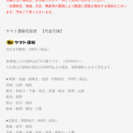
も届かない場合は、お手数ですがメールにてお問い合わせください。
・交通状況、地域、天災、事故等の要因により配達に遅延が発生する場合がござい
ます。予めご了承くださいませ。
ヤマト運輸宅急便 【代金引換】
代引き手数料：330円（税込）
各地域ごとの送料は以下の通りです。（2023/4/1〜）
※お買上げ総額が税込10,000円以上の場合、送料無料とさせて頂きます。
■ 関東・信越・南東北・北陸・中部地方：750円（税込）
宮城・山形・福島
東京・神奈川・千葉・埼玉・茨城・栃木・群馬・山梨
新潟・長野
富山・石川・福井
岐阜・静岡・愛知・三重
■北東北・関西地方：860円（税込）
青森・岩手・秋田
大阪・京都・兵庫・奈良・滋賀・和歌山・三重