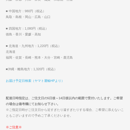
■ 中国地方：980円（税込）
鳥取・島根・岡山・広島・山口
■ 四国地方：1,080円（税込）
徳島・香川・愛媛・高知
■ 北海道・九州地方：1,220円（税込）
北海道
福岡・佐賀・長崎・熊本・大分・宮崎・鹿児島
■沖縄・離島地方：1,320円（税込）
お届け予定日検索（ヤマト運輸HPより）
配達日時指定は、ご注文日の5日後～14日後以内の範囲で受付いたします。ご希望
の場合は備考欄にてお知らせ下さい。
※ご指定日時がご注文日から近すぎたり遠すぎたりする場合、ご希望に添えないこ
ともございますので予めご了承くださいませ。
※ご注意※