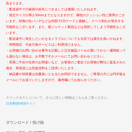
高まります。
・配送途中での破損や紛失につきましては補償いたしかねます。
・規定サイズが厚さ30mmまでとなりますので、梱包のクッション性に限界がござ
います。特典の缶バッヂなどは内部でCDケースと接触し、ケース割れが発生する
可能性もございます。また、紙ジャケット製品などは屈折してしまう可能性もござ
います。
・配送途中に発生したいかなるトラブルについても当店では責任を負いかねます。
・時間指定、代金引換サービスはご利用頂けません。
・お荷物のお問い合わせ番号を記載した注文確認メールが届いてから一週間経って
も届かない場合は、お手数ですがメールにてお問い合わせください。
・長期ご不在や住所のお間違いなど、お客様のご都合でお荷物が弊社に返送された
場合、再発送には別途送料をご請求いたします。
・納品書や領収書は信書扱いとなるため同封できません。ご希望の方にはPDF版を
メールにてお送りいたしますので、備考欄にてお知らせください。
クリックポスト について、さらに詳しい情報はこちらをご覧ください。
日本郵便WEBサイト
ダウンロード / 投げ銭