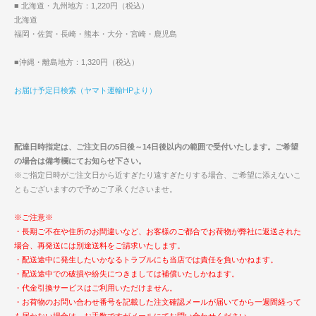
■ 北海道・九州地方：1,220円（税込）
北海道
福岡・佐賀・長崎・熊本・大分・宮崎・鹿児島
■沖縄・離島地方：1,320円（税込）
お届け予定日検索（ヤマト運輸HPより）
配達日時指定は、ご注文日の5日後～14日後以内の範囲で受付いたします。ご希望
の場合は備考欄にてお知らせ下さい。
※ご指定日時がご注文日から近すぎたり遠すぎたりする場合、ご希望に添えないこ
ともございますので予めご了承くださいませ。
※ご注意※
・長期ご不在や住所のお間違いなど、お客様のご都合でお荷物が弊社に返送された
場合、再発送には別途送料をご請求いたします。
・配送途中に発生したいかなるトラブルにも当店では責任を負いかねます。
・配送途中での破損や紛失につきましては補償いたしかねます。
・代金引換サービスはご利用いただけません。
・お荷物のお問い合わせ番号を記載した注文確認メールが届いてから一週間経って