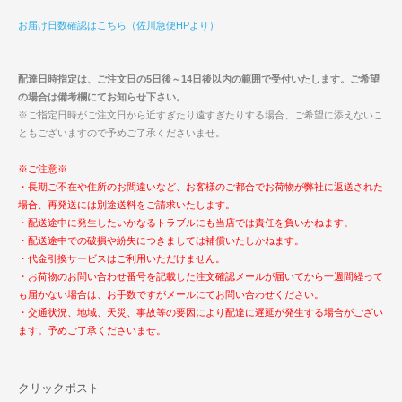
お届け日数確認はこちら（佐川急便HPより）
配達日時指定は、ご注文日の5日後～14日後以内の範囲で受付いたします。ご希望
の場合は備考欄にてお知らせ下さい。
※ご指定日時がご注文日から近すぎたり遠すぎたりする場合、ご希望に添えないこ
ともございますので予めご了承くださいませ。
※ご注意※
・長期ご不在や住所のお間違いなど、お客様のご都合でお荷物が弊社に返送された
場合、再発送には別途送料をご請求いたします。
・配送途中に発生したいかなるトラブルにも当店では責任を負いかねます。
・配送途中での破損や紛失につきましては補償いたしかねます。
・代金引換サービスはご利用いただけません。
・お荷物のお問い合わせ番号を記載した注文確認メールが届いてから一週間経って
も届かない場合は、お手数ですがメールにてお問い合わせください。
・交通状況、地域、天災、事故等の要因により配達に遅延が発生する場合がござい
ます。予めご了承くださいませ。
クリックポスト