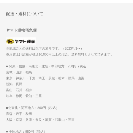
配送・送料について
ヤマト運輸宅急便
各地域ごとの送料は以下の通りです。（2023/4/1〜）
※お買上げ総額が税込10,000円以上の場合、送料無料とさせて頂きます。
■ 関東・信越・南東北・北陸・中部地方：750円（税込）
宮城・山形・福島
東京・神奈川・千葉・埼玉・茨城・栃木・群馬・山梨
新潟・長野
富山・石川・福井
岐阜・静岡・愛知・三重
■北東北・関西地方：860円（税込）
青森・岩手・秋田
大阪・京都・兵庫・奈良・滋賀・和歌山・三重
■ 中国地方：980円（税込）