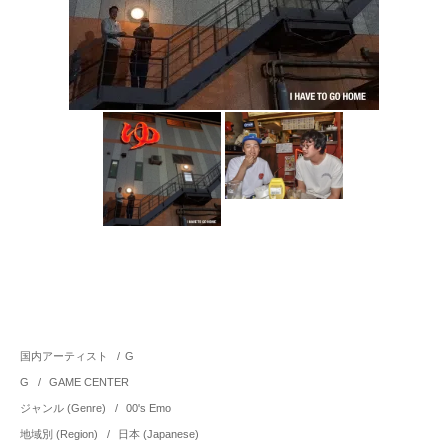
国内アーティスト
/
G
G
/
GAME CENTER
ジャンル (Genre)
/
00's Emo
地域別 (Region)
/
日本 (Japanese)