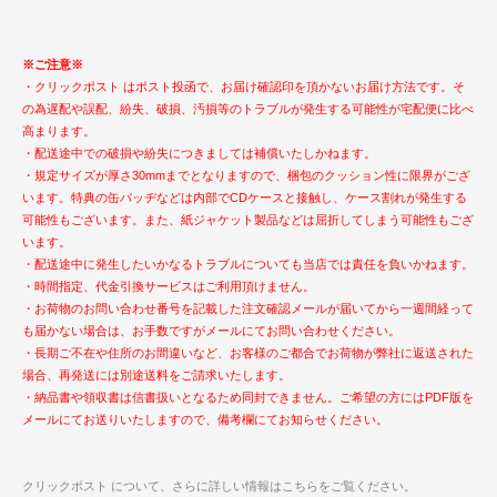
※ご注意※
・クリックポスト はポスト投函で、お届け確認印を頂かないお届け方法です。そ
の為遅配や誤配、紛失、破損、汚損等のトラブルが発生する可能性が宅配便に比べ
高まります。
・配送途中での破損や紛失につきましては補償いたしかねます。
・規定サイズが厚さ30mmまでとなりますので、梱包のクッション性に限界がござ
います。特典の缶バッヂなどは内部でCDケースと接触し、ケース割れが発生する
可能性もございます。また、紙ジャケット製品などは屈折してしまう可能性もござ
います。
・配送途中に発生したいかなるトラブルについても当店では責任を負いかねます。
・時間指定、代金引換サービスはご利用頂けません。
・お荷物のお問い合わせ番号を記載した注文確認メールが届いてから一週間経って
も届かない場合は、お手数ですがメールにてお問い合わせください。
・長期ご不在や住所のお間違いなど、お客様のご都合でお荷物が弊社に返送された
場合、再発送には別途送料をご請求いたします。
・納品書や領収書は信書扱いとなるため同封できません。ご希望の方にはPDF版を
メールにてお送りいたしますので、備考欄にてお知らせください。
クリックポスト について、さらに詳しい情報はこちらをご覧ください。