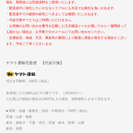
場合、再発送には別途送料をご請求いたします。
・配送途中に発生したいかなるトラブルにも当店では責任を負いかねます。
・配送途中での破損や紛失につきましては補償いたしかねます。
・代金引換サービスはご利用いただけません。
・お荷物のお問い合わせ番号を記載した注文確認メールが届いてから一週間経って
も届かない場合は、お手数ですがメールにてお問い合わせください。
・交通状況、地域、天災、事故等の要因により配達に遅延が発生する場合がござい
ます。予めご了承くださいませ。
ヤマト運輸宅急便 【代金引換】
代引き手数料：330円（税込）
各地域ごとの送料は以下の通りです。（2023/4/1〜）
※お買上げ総額が税込10,000円以上の場合、送料無料とさせて頂きます。
■ 関東・信越・南東北・北陸・中部地方：750円（税込）
宮城・山形・福島
東京・神奈川・千葉・埼玉・茨城・栃木・群馬・山梨
新潟・長野