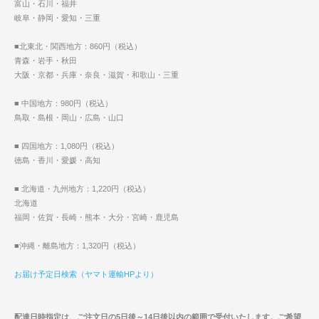
富山・石川・福井
岐阜・静岡・愛知・三重
■北東北・関西地方：860円（税込）
青森・岩手・秋田
大阪・京都・兵庫・奈良・滋賀・和歌山・三重
■ 中国地方：980円（税込）
鳥取・島根・岡山・広島・山口
■ 四国地方：1,080円（税込）
徳島・香川・愛媛・高知
■ 北海道・九州地方：1,220円（税込）
北海道
福岡・佐賀・長崎・熊本・大分・宮崎・鹿児島
■沖縄・離島地方：1,320円（税込）
お届け予定日検索（ヤマト運輸HPより）
配達日時指定は、ご注文日の5日後～14日後以内の範囲で受付いたします。ご希望