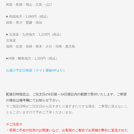
鳥取・島根・岡山・広島・山口
■ 四国地方：1,080円（税込）
徳島・香川・愛媛・高知
■ 北海道・九州地方：1,220円（税込）
北海道
福岡・佐賀・長崎・熊本・大分・宮崎・鹿児島
■沖縄・離島地方：1,320円（税込）
お届け予定日検索（ヤマト運輸HPより）
配達日時指定は、ご注文日の5日後～14日後以内の範囲で受付いたします。ご希望
の場合は備考欄にてお知らせ下さい。
※ご指定日時がご注文日から近すぎたり遠すぎたりする場合、ご希望に添えないこ
ともございますので予めご了承くださいませ。
※ご注意※
・長期ご不在や住所のお間違いなど、お客様のご都合でお荷物が弊社に返送された