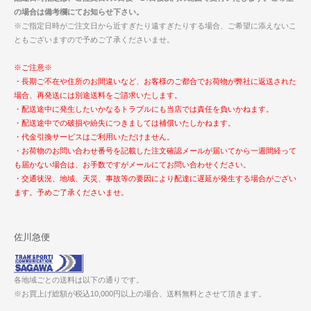
の場合は備考欄にてお知らせ下さい。
※ご指定日時がご注文日から近すぎたり遠すぎたりする場合、ご希望に添えないこ
ともございますので予めご了承くださいませ。
※ご注意※
・長期ご不在や住所のお間違いなど、お客様のご都合でお荷物が弊社に返送された
場合、再発送には別途送料をご請求いたします。
・配送途中に発生したいかなるトラブルにも当店では責任を負いかねます。
・配送途中での破損や紛失につきましては補償いたしかねます。
・代金引換サービスはご利用いただけません。
・お荷物のお問い合わせ番号を記載した注文確認メールが届いてから一週間経って
も届かない場合は、お手数ですがメールにてお問い合わせください。
・交通状況、地域、天災、事故等の要因により配達に遅延が発生する場合がござい
ます。予めご了承くださいませ。
佐川急便
各地域ごとの送料は以下の通りです。
※お買上げ総額が税込10,000円以上の場合、送料無料とさせて頂きます。