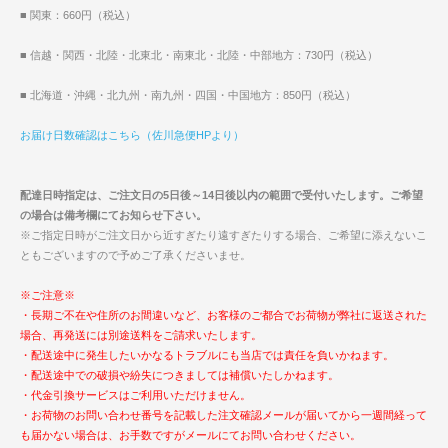
■ 関東：660円（税込）
■ 信越・関西・北陸・北東北・南東北・北陸・中部地方：730円（税込）
■ 北海道・沖縄・北九州・南九州・四国・中国地方：850円（税込）
お届け日数確認はこちら（佐川急便HPより）
配達日時指定は、ご注文日の5日後～14日後以内の範囲で受付いたします。ご希望
の場合は備考欄にてお知らせ下さい。
※ご指定日時がご注文日から近すぎたり遠すぎたりする場合、ご希望に添えないこ
ともございますので予めご了承くださいませ。
※ご注意※
・長期ご不在や住所のお間違いなど、お客様のご都合でお荷物が弊社に返送された
場合、再発送には別途送料をご請求いたします。
・配送途中に発生したいかなるトラブルにも当店では責任を負いかねます。
・配送途中での破損や紛失につきましては補償いたしかねます。
・代金引換サービスはご利用いただけません。
・お荷物のお問い合わせ番号を記載した注文確認メールが届いてから一週間経って
も届かない場合は、お手数ですがメールにてお問い合わせください。