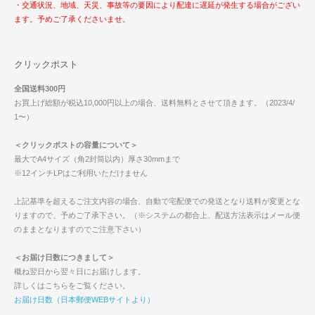
・交通状況、地域、天災、事故等の要因により配達に遅延が発生する場合がござい
ます。予めご了承くださいませ。
クリックポスト
全国送料300円
お買上げ総額が税込10,000円以上の場合、送料無料とさせて頂きます。（2023/4/
1〜）
＜クリックポストの容量について＞
最大でA4サイズ（角2封筒以内）厚さ30mmまで
※12インチLPはご利用いただけません
上記基準を超えるご注文内容の場合、自動で宅配便での発送となり送料が変更とな
りますので、予めご了承下さい。（※システムの都合上、配送方法表示はメール便
のままとなりますのでご注意下さい）
＜お届け日数につきまして＞
概ね翌日から翌々日にお届けします。
詳しくはこちらをご覧ください。
お届け日数（日本郵便WEBサイトより）