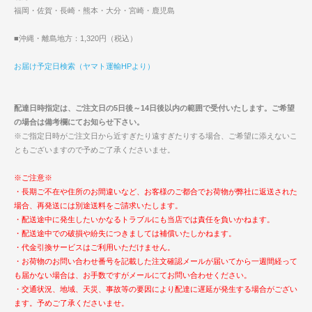
福岡・佐賀・長崎・熊本・大分・宮崎・鹿児島
■沖縄・離島地方：1,320円（税込）
お届け予定日検索（ヤマト運輸HPより）
配達日時指定は、ご注文日の5日後～14日後以内の範囲で受付いたします。ご希望
の場合は備考欄にてお知らせ下さい。
※ご指定日時がご注文日から近すぎたり遠すぎたりする場合、ご希望に添えないこ
ともございますので予めご了承くださいませ。
※ご注意※
・長期ご不在や住所のお間違いなど、お客様のご都合でお荷物が弊社に返送された
場合、再発送には別途送料をご請求いたします。
・配送途中に発生したいかなるトラブルにも当店では責任を負いかねます。
・配送途中での破損や紛失につきましては補償いたしかねます。
・代金引換サービスはご利用いただけません。
・お荷物のお問い合わせ番号を記載した注文確認メールが届いてから一週間経って
も届かない場合は、お手数ですがメールにてお問い合わせください。
・交通状況、地域、天災、事故等の要因により配達に遅延が発生する場合がござい
ます。予めご了承くださいませ。