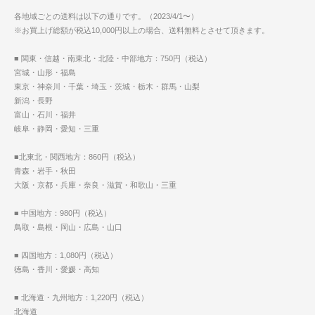
各地域ごとの送料は以下の通りです。（2023/4/1〜）
※お買上げ総額が税込10,000円以上の場合、送料無料とさせて頂きます。
■ 関東・信越・南東北・北陸・中部地方：750円（税込）
宮城・山形・福島
東京・神奈川・千葉・埼玉・茨城・栃木・群馬・山梨
新潟・長野
富山・石川・福井
岐阜・静岡・愛知・三重
■北東北・関西地方：860円（税込）
青森・岩手・秋田
大阪・京都・兵庫・奈良・滋賀・和歌山・三重
■ 中国地方：980円（税込）
鳥取・島根・岡山・広島・山口
■ 四国地方：1,080円（税込）
徳島・香川・愛媛・高知
■ 北海道・九州地方：1,220円（税込）
北海道