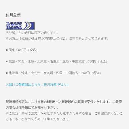
佐川急便
各地域ごとの送料は以下の通りです。
※お買上げ総額が税込10,000円以上の場合、送料無料とさせて頂きます。
■ 関東：660円（税込）
■ 信越・関西・北陸・北東北・南東北・北陸・中部地方：730円（税込）
■ 北海道・沖縄・北九州・南九州・四国・中国地方：850円（税込）
お届け日数確認はこちら（佐川急便HPより）
配達日時指定は、ご注文日の5日後～14日後以内の範囲で受付いたします。ご希望
の場合は備考欄にてお知らせ下さい。
※ご指定日時がご注文日から近すぎたり遠すぎたりする場合、ご希望に添えないこ
ともございますので予めご了承くださいませ。