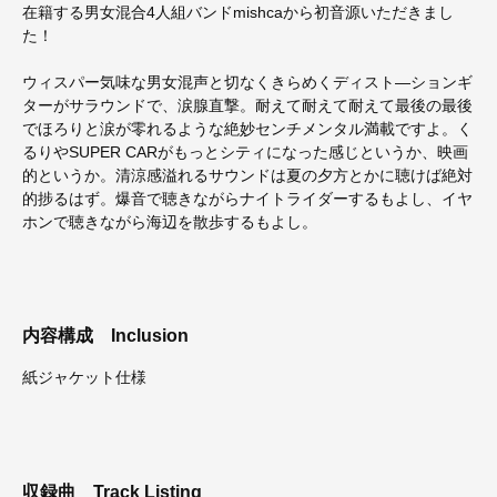
在籍する男女混合4人組バンドmishcaから初音源いただきまし
た！
ウィスパー気味な男女混声と切なくきらめくディスト―ションギ
ターがサラウンドで、涙腺直撃。耐えて耐えて耐えて最後の最後
でほろりと涙が零れるような絶妙センチメンタル満載ですよ。く
るりやSUPER CARがもっとシティになった感じというか、映画
的というか。清涼感溢れるサウンドは夏の夕方とかに聴けば絶対
的捗るはず。爆音で聴きながらナイトライダーするもよし、イヤ
ホンで聴きながら海辺を散歩するもよし。
内容構成
Inclusion
紙ジャケット仕様
収録曲
Track Listing