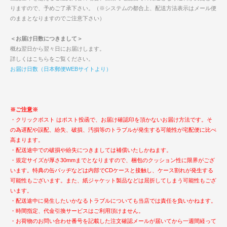
りますので、予めご了承下さい。（※システムの都合上、配送方法表示はメール便
のままとなりますのでご注意下さい）
＜お届け日数につきまして＞
概ね翌日から翌々日にお届けします。
詳しくはこちらをご覧ください。
お届け日数（日本郵便WEBサイトより）
※ご注意※
・クリックポスト はポスト投函で、お届け確認印を頂かないお届け方法です。そ
の為遅配や誤配、紛失、破損、汚損等のトラブルが発生する可能性が宅配便に比べ
高まります。
・配送途中での破損や紛失につきましては補償いたしかねます。
・規定サイズが厚さ30mmまでとなりますので、梱包のクッション性に限界がござ
います。特典の缶バッヂなどは内部でCDケースと接触し、ケース割れが発生する
可能性もございます。また、紙ジャケット製品などは屈折してしまう可能性もござ
います。
・配送途中に発生したいかなるトラブルについても当店では責任を負いかねます。
・時間指定、代金引換サービスはご利用頂けません。
・お荷物のお問い合わせ番号を記載した注文確認メールが届いてから一週間経って