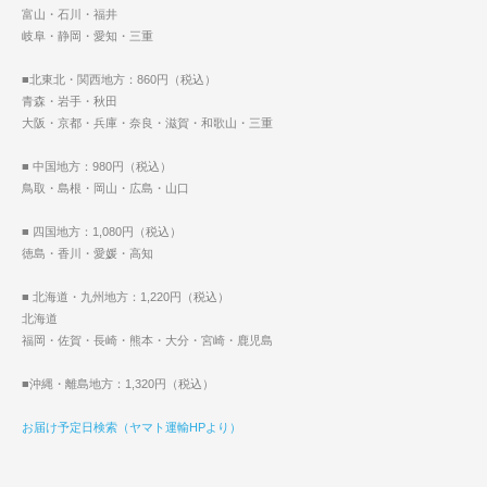
富山・石川・福井
岐阜・静岡・愛知・三重
■北東北・関西地方：860円（税込）
青森・岩手・秋田
大阪・京都・兵庫・奈良・滋賀・和歌山・三重
■ 中国地方：980円（税込）
鳥取・島根・岡山・広島・山口
■ 四国地方：1,080円（税込）
徳島・香川・愛媛・高知
■ 北海道・九州地方：1,220円（税込）
北海道
福岡・佐賀・長崎・熊本・大分・宮崎・鹿児島
■沖縄・離島地方：1,320円（税込）
お届け予定日検索（ヤマト運輸HPより）