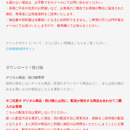
も届かない場合は、お手数ですがメールにてお問い合わせください。
・長期ご不在や住所のお間違いなど、お客様のご都合でお荷物が弊社に返送された
場合、再発送には別途送料をご請求いたします。
・納品書や領収書は信書扱いとなるため同封できません。ご希望の方にはPDF版を
メールにてお送りいたしますので、備考欄にてお知らせください。
クリックポスト について、さらに詳しい情報はこちらをご覧ください。
日本郵便WEBサイト
ダウンロード / 投げ銭
デジタル商品・投げ銭専用
送料の発生しないデジタル商品（音源のダウンロード商品など）、または投げ銭の
みをお買い上げの場合はこちらを選択ください。
※ご注意※ デジタル商品・投げ銭とは別に、配送が発生する商品を合わせてご購
入のお客様
こちらの配送方法は選択しないでください。
謝った配送方法を選択した場合、別の配送方法に変更頂き、差額をご請求後の配送
となります。また対応や商品のご到着に相応のお時間をいただいしまうことにも繋
がります。配送方法の選択にはご注意をお願いいたします。