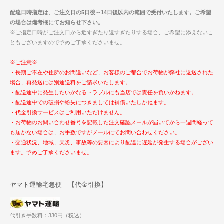
配達日時指定は、ご注文日の5日後～14日後以内の範囲で受付いたします。ご希望
の場合は備考欄にてお知らせ下さい。
※ご指定日時がご注文日から近すぎたり遠すぎたりする場合、ご希望に添えないこ
ともございますので予めご了承くださいませ。
※ご注意※
・長期ご不在や住所のお間違いなど、お客様のご都合でお荷物が弊社に返送された
場合、再発送には別途送料をご請求いたします。
・配送途中に発生したいかなるトラブルにも当店では責任を負いかねます。
・配送途中での破損や紛失につきましては補償いたしかねます。
・代金引換サービスはご利用いただけません。
・お荷物のお問い合わせ番号を記載した注文確認メールが届いてから一週間経って
も届かない場合は、お手数ですがメールにてお問い合わせください。
・交通状況、地域、天災、事故等の要因により配達に遅延が発生する場合がござい
ます。予めご了承くださいませ。
ヤマト運輸宅急便 【代金引換】
代引き手数料：330円（税込）