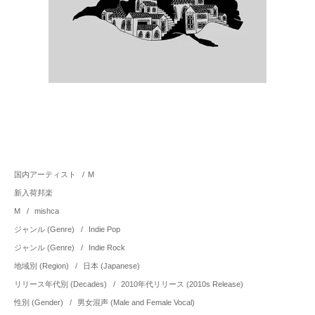
国内アーティスト
/
M
新入荷邦楽
M
/
mishca
ジャンル (Genre)
/
Indie Pop
ジャンル (Genre)
/
Indie Rock
地域別 (Region)
/
日本 (Japanese)
リリース年代別 (Decades)
/
2010年代リリース (2010s Release)
性別 (Gender)
/
男女混声 (Male and Female Vocal)