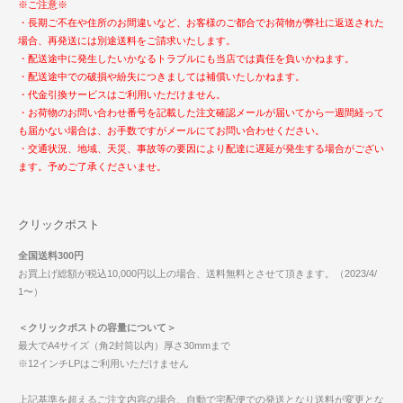
※ご注意※
・長期ご不在や住所のお間違いなど、お客様のご都合でお荷物が弊社に返送された
場合、再発送には別途送料をご請求いたします。
・配送途中に発生したいかなるトラブルにも当店では責任を負いかねます。
・配送途中での破損や紛失につきましては補償いたしかねます。
・代金引換サービスはご利用いただけません。
・お荷物のお問い合わせ番号を記載した注文確認メールが届いてから一週間経って
も届かない場合は、お手数ですがメールにてお問い合わせください。
・交通状況、地域、天災、事故等の要因により配達に遅延が発生する場合がござい
ます。予めご了承くださいませ。
クリックポスト
全国送料300円
お買上げ総額が税込10,000円以上の場合、送料無料とさせて頂きます。（2023/4/
1〜）
＜クリックポストの容量について＞
最大でA4サイズ（角2封筒以内）厚さ30mmまで
※12インチLPはご利用いただけません
上記基準を超えるご注文内容の場合、自動で宅配便での発送となり送料が変更とな