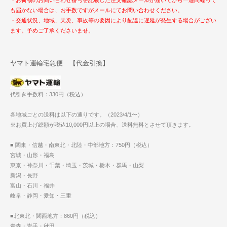
・お荷物のお問い合わせ番号を記載した注文確認メールが届いてから一週間経って
も届かない場合は、お手数ですがメールにてお問い合わせください。
・交通状況、地域、天災、事故等の要因により配達に遅延が発生する場合がござい
ます。予めご了承くださいませ。
ヤマト運輸宅急便 【代金引換】
代引き手数料：330円（税込）
各地域ごとの送料は以下の通りです。（2023/4/1〜）
※お買上げ総額が税込10,000円以上の場合、送料無料とさせて頂きます。
■ 関東・信越・南東北・北陸・中部地方：750円（税込）
宮城・山形・福島
東京・神奈川・千葉・埼玉・茨城・栃木・群馬・山梨
新潟・長野
富山・石川・福井
岐阜・静岡・愛知・三重
■北東北・関西地方：860円（税込）
青森・岩手・秋田