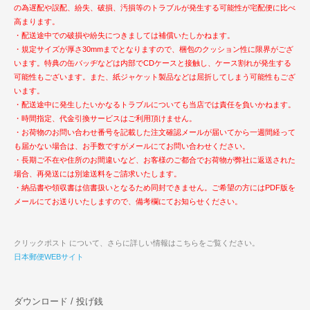
の為遅配や誤配、紛失、破損、汚損等のトラブルが発生する可能性が宅配便に比べ
高まります。
・配送途中での破損や紛失につきましては補償いたしかねます。
・規定サイズが厚さ30mmまでとなりますので、梱包のクッション性に限界がござ
います。特典の缶バッヂなどは内部でCDケースと接触し、ケース割れが発生する
可能性もございます。また、紙ジャケット製品などは屈折してしまう可能性もござ
います。
・配送途中に発生したいかなるトラブルについても当店では責任を負いかねます。
・時間指定、代金引換サービスはご利用頂けません。
・お荷物のお問い合わせ番号を記載した注文確認メールが届いてから一週間経って
も届かない場合は、お手数ですがメールにてお問い合わせください。
・長期ご不在や住所のお間違いなど、お客様のご都合でお荷物が弊社に返送された
場合、再発送には別途送料をご請求いたします。
・納品書や領収書は信書扱いとなるため同封できません。ご希望の方にはPDF版を
メールにてお送りいたしますので、備考欄にてお知らせください。
クリックポスト について、さらに詳しい情報はこちらをご覧ください。
日本郵便WEBサイト
ダウンロード / 投げ銭