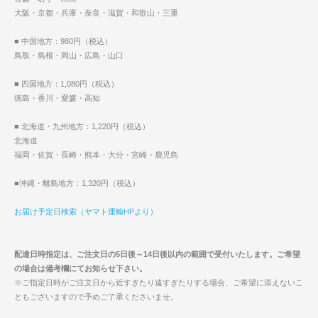
大阪・京都・兵庫・奈良・滋賀・和歌山・三重
■ 中国地方：980円（税込）
鳥取・島根・岡山・広島・山口
■ 四国地方：1,080円（税込）
徳島・香川・愛媛・高知
■ 北海道・九州地方：1,220円（税込）
北海道
福岡・佐賀・長崎・熊本・大分・宮崎・鹿児島
■沖縄・離島地方：1,320円（税込）
お届け予定日検索（ヤマト運輸HPより）
配達日時指定は、ご注文日の5日後～14日後以内の範囲で受付いたします。ご希望
の場合は備考欄にてお知らせ下さい。
※ご指定日時がご注文日から近すぎたり遠すぎたりする場合、ご希望に添えないこ
ともございますので予めご了承くださいませ。