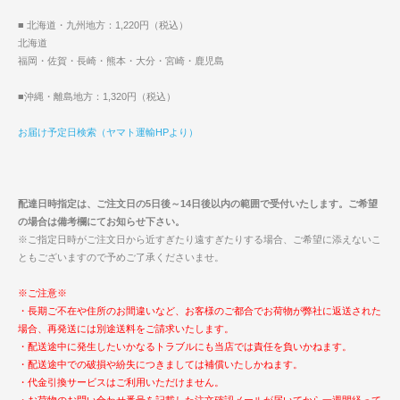
■ 北海道・九州地方：1,220円（税込）
北海道
福岡・佐賀・長崎・熊本・大分・宮崎・鹿児島
■沖縄・離島地方：1,320円（税込）
お届け予定日検索（ヤマト運輸HPより）
配達日時指定は、ご注文日の5日後～14日後以内の範囲で受付いたします。ご希望
の場合は備考欄にてお知らせ下さい。
※ご指定日時がご注文日から近すぎたり遠すぎたりする場合、ご希望に添えないこ
ともございますので予めご了承くださいませ。
※ご注意※
・長期ご不在や住所のお間違いなど、お客様のご都合でお荷物が弊社に返送された
場合、再発送には別途送料をご請求いたします。
・配送途中に発生したいかなるトラブルにも当店では責任を負いかねます。
・配送途中での破損や紛失につきましては補償いたしかねます。
・代金引換サービスはご利用いただけません。