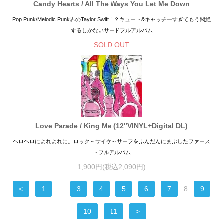
Candy Hearts / All The Ways You Let Me Down
Pop Punk/Melodic Punk界のTaylor Swift！？キュート&キャッチーすぎてもう悶絶
するしかないサードフルアルバム
SOLD OUT
Love Parade / King Me (12″VINYL+Digital DL)
ヘロヘロによれよれに。ロック～サイケ～サーフをふんだんにまぶしたファース
トフルアルバム
1,900円(税込2,090円)
<
1
...
3
4
5
6
7
8
9
10
11
>