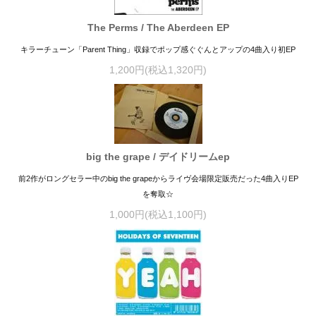
The Perms / The Aberdeen EP
キラーチューン「Parent Thing」収録でポップ感ぐぐんとアップの4曲入り初EP
1,200円(税込1,320円)
big the grape / デイドリームep
前2作がロングセラー中のbig the grapeからライヴ会場限定販売だった4曲入りEP
を奪取☆
1,000円(税込1,100円)