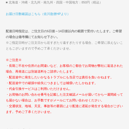
■ 北海道・沖縄・北九州・南九州・四国・中国地方：850円（税込）
お届け日数確認はこちら（佐川急便HPより）
配達日時指定は、ご注文日の5日後～14日後以内の範囲で受付いたします。ご希望
の場合は備考欄にてお知らせ下さい。
※ご指定日時がご注文日から近すぎたり遠すぎたりする場合、ご希望に添えないこ
ともございますので予めご了承くださいませ。
※ご注意※
・長期ご不在や住所のお間違いなど、お客様のご都合でお荷物が弊社に返送された
場合、再発送には別途送料をご請求いたします。
・配送途中に発生したいかなるトラブルにも当店では責任を負いかねます。
・配送途中での破損や紛失につきましては補償いたしかねます。
・代金引換サービスはご利用いただけません。
・お荷物のお問い合わせ番号を記載した注文確認メールが届いてから一週間経って
も届かない場合は、お手数ですがメールにてお問い合わせください。
・交通状況、地域、天災、事故等の要因により配達に遅延が発生する場合がござい
ます。予めご了承くださいませ。