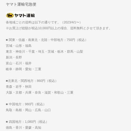
ヤマト運輸宅急便
各地域ごとの送料は以下の通りです。（2023/4/1〜）
※お買上げ総額が税込10,000円以上の場合、送料無料とさせて頂きます。
■ 関東・信越・南東北・北陸・中部地方：750円（税込）
宮城・山形・福島
東京・神奈川・千葉・埼玉・茨城・栃木・群馬・山梨
新潟・長野
富山・石川・福井
岐阜・静岡・愛知・三重
■北東北・関西地方：860円（税込）
青森・岩手・秋田
大阪・京都・兵庫・奈良・滋賀・和歌山・三重
■ 中国地方：980円（税込）
鳥取・島根・岡山・広島・山口
■ 四国地方：1,080円（税込）
徳島・香川・愛媛・高知