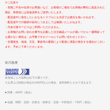
※ご注意※
・長期ご不在や住所のお間違いなど、お客様のご都合でお荷物が弊社に返送された
場合、再発送には別途送料をご請求いたします。
・配送途中に発生したいかなるトラブルにも当店では責任を負いかねます。
・配送途中での破損や紛失につきましては補償いたしかねます。
・代金引換サービスはご利用いただけません。
・お荷物のお問い合わせ番号を記載した注文確認メールが届いてから一週間経って
も届かない場合は、お手数ですがメールにてお問い合わせください。
・交通状況、地域、天災、事故等の要因により配達に遅延が発生する場合がござい
ます。予めご了承くださいませ。
佐川急便
各地域ごとの送料は以下の通りです。
※お買上げ総額が税込10,000円以上の場合、送料無料とさせて頂きます。
■ 関東：660円（税込）
■ 信越・関西・北陸・北東北・南東北・北陸・中部地方：730円（税込）