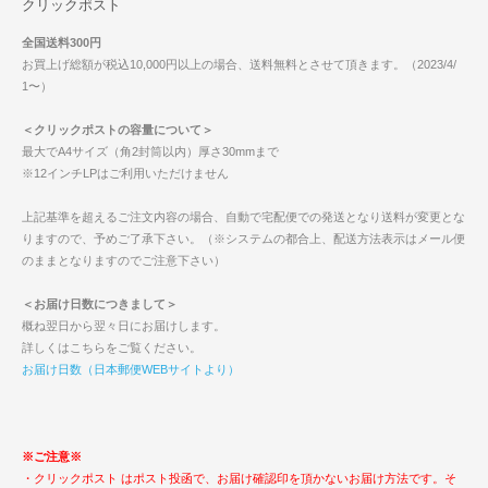
クリックポスト
全国送料300円
お買上げ総額が税込10,000円以上の場合、送料無料とさせて頂きます。（2023/4/
1〜）
＜クリックポストの容量について＞
最大でA4サイズ（角2封筒以内）厚さ30mmまで
※12インチLPはご利用いただけません
上記基準を超えるご注文内容の場合、自動で宅配便での発送となり送料が変更とな
りますので、予めご了承下さい。（※システムの都合上、配送方法表示はメール便
のままとなりますのでご注意下さい）
＜お届け日数につきまして＞
概ね翌日から翌々日にお届けします。
詳しくはこちらをご覧ください。
お届け日数（日本郵便WEBサイトより）
※ご注意※
・クリックポスト はポスト投函で、お届け確認印を頂かないお届け方法です。そ