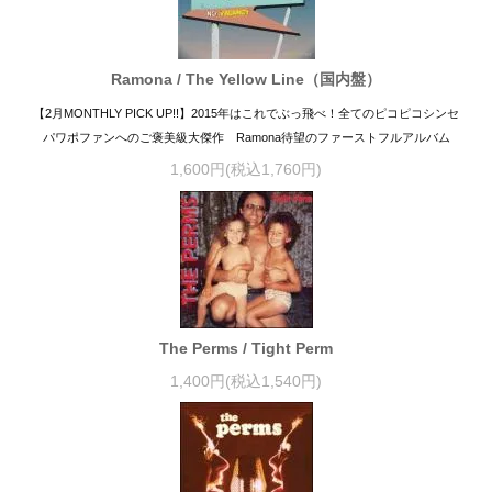
Ramona / The Yellow Line（国内盤）
【2月MONTHLY PICK UP!!】2015年はこれでぶっ飛べ！全てのピコピコシンセ
パワポファンへのご褒美級大傑作 Ramona待望のファーストフルアルバム
1,600円(税込1,760円)
The Perms / Tight Perm
1,400円(税込1,540円)