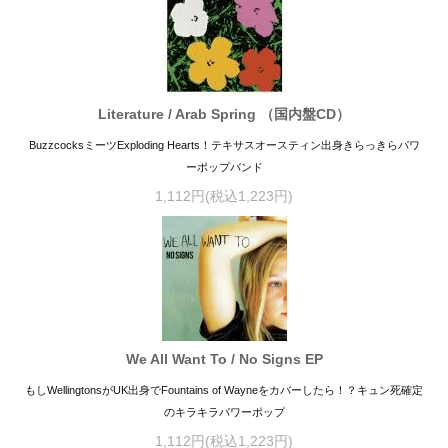
Literature / Arab Spring （国内盤CD）
BuzzcocksミーツExploding Hearts！テキサスオースティン出身きらっきらパワ
ーポップバンド
1,112円(税込1,223円)
We All Want To / No Signs EP
もしWellingtonsがUK出身でFountains of Wayneをカバーしたら！？キュン死確定
のキラキラパワーポップ
1,112円(税込1,223円)