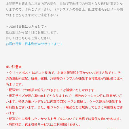
上記基準を超えるご注文内容の場合、自動で宅配便での発送となり送料が変更とな
りますので、予めご了承下さい。（※システムの都合上、配送方法表示はメール便
のままとなりますのでご注意下さい）
＜お届け日数につきまして＞
概ね翌日から翌々日にお届けします。
詳しくはこちらをご覧ください。
お届け日数（日本郵便WEBサイトより）
※ご注意※
・クリックポスト はポスト投函で、お届け確認印を頂かないお届け方法です。そ
の為遅配や誤配、紛失、破損、汚損等のトラブルが発生する可能性が宅配便に比べ
高まります。
・配送途中での破損や紛失につきましては補償いたしかねます。
・規定サイズが厚さ30mmまでとなりますので、梱包のクッション性に限界がござ
います。特典の缶バッヂなどは内部でCDケースと接触し、ケース割れが発生する
可能性もございます。また、紙ジャケット製品などは屈折してしまう可能性もござ
います。
・配送途中に発生したいかなるトラブルについても当店では責任を負いかねます。
・時間指定、代金引換サービスはご利用頂けません。