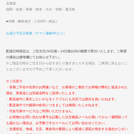
北海道
福岡・佐賀・長崎・熊本・大分・宮崎・鹿児島
■沖縄・離島地方：1,320円（税込）
お届け予定日検索（ヤマト運輸HPより）
配達日時指定は、ご注文日の5日後～14日後以内の範囲で受付いたします。ご希望
の場合は備考欄にてお知らせ下さい。
※ご指定日時がご注文日から近すぎたり遠すぎたりする場合、ご希望に添えないこ
ともございますので予めご了承くださいませ。
※ご注意※
・長期ご不在や住所のお間違いなど、お客様のご都合でお荷物が弊社に返送された
場合、再発送には別途送料をご請求いたします。
・配送途中に発生したいかなるトラブルにも当店では責任を負いかねます。
・配送途中での破損や紛失につきましては補償いたしかねます。
・代金引換サービスはご利用いただけません。
・お荷物のお問い合わせ番号を記載した注文確認メールが届いてから一週間経って
も届かない場合は、お手数ですがメールにてお問い合わせください。
・交通状況、地域、天災、事故等の要因により配達に遅延が発生する場合がござい