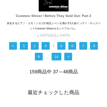
Common Shiner / Before They Sold Out: Part 2
疾走するピアノ・エモ！シカゴの地元シーンを沸かす5人組インディ・ロックバ
ンドCommon Shinerセカンドアルバム。
1,300円(税込1,430円)
<
1
2
3
4
5
6
7
8
9
...
14
>
159商品中 37～48商品
最近チェックした商品