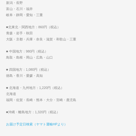
新潟・長野
富山・石川・福井
岐阜・静岡・愛知・三重
■北東北・関西地方：860円（税込）
青森・岩手・秋田
大阪・京都・兵庫・奈良・滋賀・和歌山・三重
■ 中国地方：980円（税込）
鳥取・島根・岡山・広島・山口
■ 四国地方：1,080円（税込）
徳島・香川・愛媛・高知
■ 北海道・九州地方：1,220円（税込）
北海道
福岡・佐賀・長崎・熊本・大分・宮崎・鹿児島
■沖縄・離島地方：1,320円（税込）
お届け予定日検索（ヤマト運輸HPより）