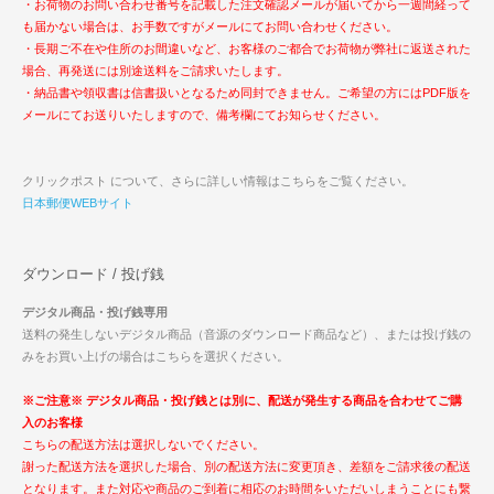
・お荷物のお問い合わせ番号を記載した注文確認メールが届いてから一週間経って
も届かない場合は、お手数ですがメールにてお問い合わせください。
・長期ご不在や住所のお間違いなど、お客様のご都合でお荷物が弊社に返送された
場合、再発送には別途送料をご請求いたします。
・納品書や領収書は信書扱いとなるため同封できません。ご希望の方にはPDF版を
メールにてお送りいたしますので、備考欄にてお知らせください。
クリックポスト について、さらに詳しい情報はこちらをご覧ください。
日本郵便WEBサイト
ダウンロード / 投げ銭
デジタル商品・投げ銭専用
送料の発生しないデジタル商品（音源のダウンロード商品など）、または投げ銭の
みをお買い上げの場合はこちらを選択ください。
※ご注意※ デジタル商品・投げ銭とは別に、配送が発生する商品を合わせてご購
入のお客様
こちらの配送方法は選択しないでください。
謝った配送方法を選択した場合、別の配送方法に変更頂き、差額をご請求後の配送
となります。また対応や商品のご到着に相応のお時間をいただいしまうことにも繋