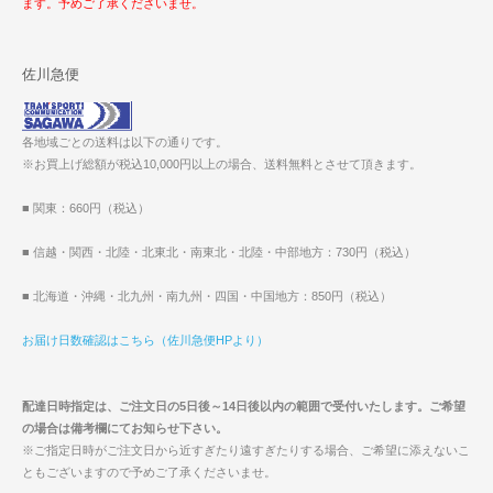
ます。予めご了承くださいませ。
佐川急便
各地域ごとの送料は以下の通りです。
※お買上げ総額が税込10,000円以上の場合、送料無料とさせて頂きます。
■ 関東：660円（税込）
■ 信越・関西・北陸・北東北・南東北・北陸・中部地方：730円（税込）
■ 北海道・沖縄・北九州・南九州・四国・中国地方：850円（税込）
お届け日数確認はこちら（佐川急便HPより）
配達日時指定は、ご注文日の5日後～14日後以内の範囲で受付いたします。ご希望
の場合は備考欄にてお知らせ下さい。
※ご指定日時がご注文日から近すぎたり遠すぎたりする場合、ご希望に添えないこ
ともございますので予めご了承くださいませ。