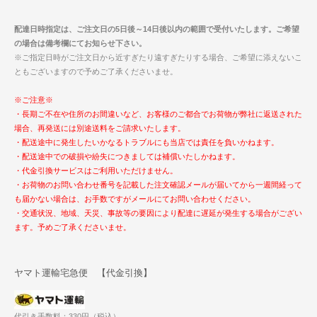
配達日時指定は、ご注文日の5日後～14日後以内の範囲で受付いたします。ご希望
の場合は備考欄にてお知らせ下さい。
※ご指定日時がご注文日から近すぎたり遠すぎたりする場合、ご希望に添えないこ
ともございますので予めご了承くださいませ。
※ご注意※
・長期ご不在や住所のお間違いなど、お客様のご都合でお荷物が弊社に返送された
場合、再発送には別途送料をご請求いたします。
・配送途中に発生したいかなるトラブルにも当店では責任を負いかねます。
・配送途中での破損や紛失につきましては補償いたしかねます。
・代金引換サービスはご利用いただけません。
・お荷物のお問い合わせ番号を記載した注文確認メールが届いてから一週間経って
も届かない場合は、お手数ですがメールにてお問い合わせください。
・交通状況、地域、天災、事故等の要因により配達に遅延が発生する場合がござい
ます。予めご了承くださいませ。
ヤマト運輸宅急便 【代金引換】
代引き手数料：330円（税込）