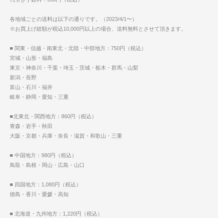
各地域ごとの送料は以下の通りです。（2023/4/1〜）
※お買上げ総額が税込10,000円以上の場合、送料無料とさせて頂きます。
■ 関東・信越・南東北・北陸・中部地方：750円（税込）
宮城・山形・福島
東京・神奈川・千葉・埼玉・茨城・栃木・群馬・山梨
新潟・長野
富山・石川・福井
岐阜・静岡・愛知・三重
■北東北・関西地方：860円（税込）
青森・岩手・秋田
大阪・京都・兵庫・奈良・滋賀・和歌山・三重
■ 中国地方：980円（税込）
鳥取・島根・岡山・広島・山口
■ 四国地方：1,080円（税込）
徳島・香川・愛媛・高知
■ 北海道・九州地方：1,220円（税込）