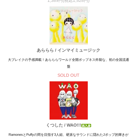
1,389円(税込1,528円)
あららら / インマイミュージック
大ブレイクの予感満載！あらららワールド全開ポップネス炸裂な、初の全国流通
盤
SOLD OUT
くつした / WAO!!!
RamonesとPuffyの間を目指す3人組、硬派なサウンドに隠れたJポップ的輝きが