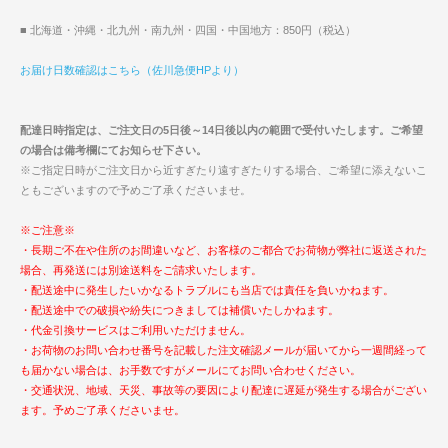
■ 北海道・沖縄・北九州・南九州・四国・中国地方：850円（税込）
お届け日数確認はこちら（佐川急便HPより）
配達日時指定は、ご注文日の5日後～14日後以内の範囲で受付いたします。ご希望
の場合は備考欄にてお知らせ下さい。
※ご指定日時がご注文日から近すぎたり遠すぎたりする場合、ご希望に添えないこ
ともございますので予めご了承くださいませ。
※ご注意※
・長期ご不在や住所のお間違いなど、お客様のご都合でお荷物が弊社に返送された
場合、再発送には別途送料をご請求いたします。
・配送途中に発生したいかなるトラブルにも当店では責任を負いかねます。
・配送途中での破損や紛失につきましては補償いたしかねます。
・代金引換サービスはご利用いただけません。
・お荷物のお問い合わせ番号を記載した注文確認メールが届いてから一週間経って
も届かない場合は、お手数ですがメールにてお問い合わせください。
・交通状況、地域、天災、事故等の要因により配達に遅延が発生する場合がござい
ます。予めご了承くださいませ。