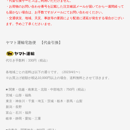
・代金引換サービスはご利用いただけません。
・お荷物のお問い合わせ番号を記載した注文確認メールが届いてから一週間経って
も届かない場合は、お手数ですがメールにてお問い合わせください。
・交通状況、地域、天災、事故等の要因により配達に遅延が発生する場合がござい
ます。予めご了承くださいませ。
ヤマト運輸宅急便 【代金引換】
代引き手数料：330円（税込）
各地域ごとの送料は以下の通りです。（2023/4/1〜）
※お買上げ総額が税込10,000円以上の場合、送料無料とさせて頂きます。
■ 関東・信越・南東北・北陸・中部地方：750円（税込）
宮城・山形・福島
東京・神奈川・千葉・埼玉・茨城・栃木・群馬・山梨
新潟・長野
富山・石川・福井
岐阜・静岡・愛知・三重