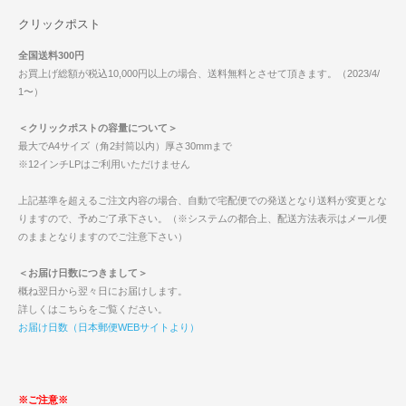
クリックポスト
全国送料300円
お買上げ総額が税込10,000円以上の場合、送料無料とさせて頂きます。（2023/4/
1〜）
＜クリックポストの容量について＞
最大でA4サイズ（角2封筒以内）厚さ30mmまで
※12インチLPはご利用いただけません
上記基準を超えるご注文内容の場合、自動で宅配便での発送となり送料が変更とな
りますので、予めご了承下さい。（※システムの都合上、配送方法表示はメール便
のままとなりますのでご注意下さい）
＜お届け日数につきまして＞
概ね翌日から翌々日にお届けします。
詳しくはこちらをご覧ください。
お届け日数（日本郵便WEBサイトより）
※ご注意※