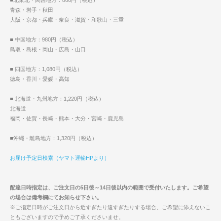
■北東北・関西地方：860円（税込）
青森・岩手・秋田
大阪・京都・兵庫・奈良・滋賀・和歌山・三重
■ 中国地方：980円（税込）
鳥取・島根・岡山・広島・山口
■ 四国地方：1,080円（税込）
徳島・香川・愛媛・高知
■ 北海道・九州地方：1,220円（税込）
北海道
福岡・佐賀・長崎・熊本・大分・宮崎・鹿児島
■沖縄・離島地方：1,320円（税込）
お届け予定日検索（ヤマト運輸HPより）
配達日時指定は、ご注文日の5日後～14日後以内の範囲で受付いたします。ご希望
の場合は備考欄にてお知らせ下さい。
※ご指定日時がご注文日から近すぎたり遠すぎたりする場合、ご希望に添えないこ
ともございますので予めご了承くださいませ。