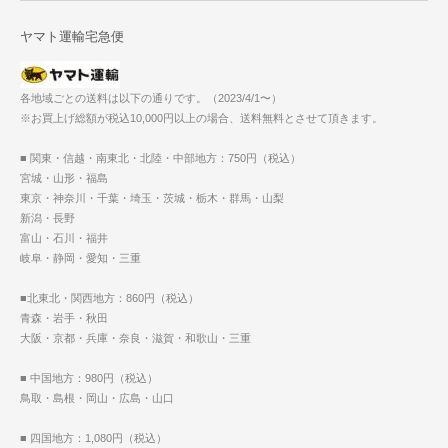
ヤマト運輸宅急便
各地域ごとの送料は以下の通りです。（2023/4/1〜）
※お買上げ総額が税込10,000円以上の場合、送料無料とさせて頂きます。
■ 関東・信越・南東北・北陸・中部地方：750円（税込）
宮城・山形・福島
東京・神奈川・千葉・埼玉・茨城・栃木・群馬・山梨
新潟・長野
富山・石川・福井
岐阜・静岡・愛知・三重
■北東北・関西地方：860円（税込）
青森・岩手・秋田
大阪・京都・兵庫・奈良・滋賀・和歌山・三重
■ 中国地方：980円（税込）
鳥取・島根・岡山・広島・山口
■ 四国地方：1,080円（税込）