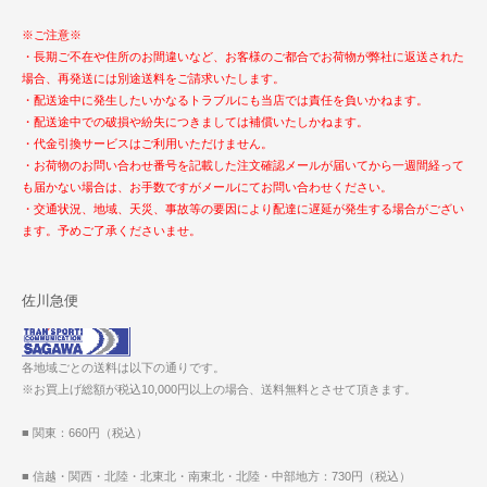
※ご注意※
・長期ご不在や住所のお間違いなど、お客様のご都合でお荷物が弊社に返送された
場合、再発送には別途送料をご請求いたします。
・配送途中に発生したいかなるトラブルにも当店では責任を負いかねます。
・配送途中での破損や紛失につきましては補償いたしかねます。
・代金引換サービスはご利用いただけません。
・お荷物のお問い合わせ番号を記載した注文確認メールが届いてから一週間経って
も届かない場合は、お手数ですがメールにてお問い合わせください。
・交通状況、地域、天災、事故等の要因により配達に遅延が発生する場合がござい
ます。予めご了承くださいませ。
佐川急便
各地域ごとの送料は以下の通りです。
※お買上げ総額が税込10,000円以上の場合、送料無料とさせて頂きます。
■ 関東：660円（税込）
■ 信越・関西・北陸・北東北・南東北・北陸・中部地方：730円（税込）