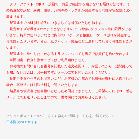
・クリックポスト はポスト投函で、お届け確認印を頂かないお届け方法です。そ
の為遅配や誤配、紛失、破損、汚損等のトラブルが発生する可能性が宅配便に比べ
高まります。
・配送途中での破損や紛失につきましては補償いたしかねます。
・規定サイズが厚さ30mmまでとなりますので、梱包のクッション性に限界がござ
います。特典の缶バッヂなどは内部でCDケースと接触し、ケース割れが発生する
可能性もございます。また、紙ジャケット製品などは屈折してしまう可能性もござ
います。
・配送途中に発生したいかなるトラブルについても当店では責任を負いかねます。
・時間指定、代金引換サービスはご利用頂けません。
・お荷物のお問い合わせ番号を記載した注文確認メールが届いてから一週間経って
も届かない場合は、お手数ですがメールにてお問い合わせください。
・長期ご不在や住所のお間違いなど、お客様のご都合でお荷物が弊社に返送された
場合、再発送には別途送料をご請求いたします。
・納品書や領収書は信書扱いとなるため同封できません。ご希望の方にはPDF版を
メールにてお送りいたしますので、備考欄にてお知らせください。
クリックポスト について、さらに詳しい情報はこちらをご覧ください。
日本郵便WEBサイト