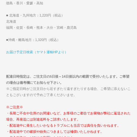
徳島・香川・愛媛・高知
■ 北海道・九州地方：1,220円（税込）
北海道
福岡・佐賀・長崎・熊本・大分・宮崎・鹿児島
■沖縄・離島地方：1,320円（税込）
お届け予定日検索（ヤマト運輸HPより）
配達日時指定は、ご注文日の5日後～14日後以内の範囲で受付いたします。ご希望
の場合は備考欄にてお知らせ下さい。
※ご指定日時がご注文日から近すぎたり遠すぎたりする場合、ご希望に添えないこ
ともございますので予めご了承くださいませ。
※ご注意※
・長期ご不在や住所のお間違いなど、お客様のご都合でお荷物が弊社に返送された
場合、再発送には別途送料をご請求いたします。
・配送途中に発生したいかなるトラブルにも当店では責任を負いかねます。
・配送途中での破損や紛失につきましては補償いたしかねます。