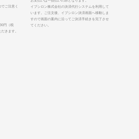
お支払いは一括払いのみとなります。
のでご注意く
イプシロン株式会社の決済代行システムを利用して
います。ご注文後、イプシロン決済画面へ移動しま
すので画面の案内に沿ってご決済手続きを完了させ
30円（税
てください。
いただきます。