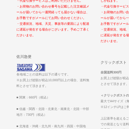
・代金引換サービスはご利用いただけません。
しかねます。
・お荷物のお問い合わせ番号を記載した注文確認メ
・代金引換サービス
ールが届いてから一週間経っても届かない場合は、
・お荷物のお問い合
お手数ですがメールにてお問い合わせください。
ールが届いてから一
・交通状況、地域、天災、事故等の要因により配達
お手数ですがメール
に遅延が発生する場合がございます。予めご了承く
・交通状況、地域、
ださいませ。
に遅延が発生する場
ださいませ。
佐川急便
クリックポスト
全国送料300円
各地域ごとの送料は以下の通りです。
お買上げ総額が税込1
※お買上げ総額が税込10,000円以上の場合、送料無
とさせて頂きます。（2
料とさせて頂きます。
＜クリックポストの
■ 関東：660円（税込）
最大でA4サイズ（角
※12インチLPは
■ 信越・関西・北陸・北東北・南東北・北陸・中部
地方：730円（税込）
上記基準を超えるご
での発送となり送料
■ 北海道・沖縄・北九州・南九州・四国・中国地