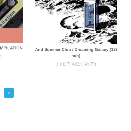
OMPILATION
And Summer Club / Dreaming Galaxy (12i
nch)
)
3,182円(税込3,500円)
>