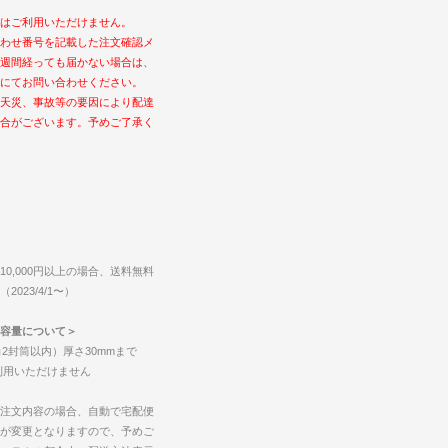
はご利用いただけません。
わせ番号を記載した注文確認メ
週間経っても届かない場合は、
にてお問い合わせください。
天災、事故等の要因により配達
合がございます。予めご了承く
0,000円以上の場合、送料無料
023/4/1〜）
容量について＞
2封筒以内）厚さ30mmまで
ご利用いただけません
注文内容の場合、自動で宅配便
が変更となりますので、予めご