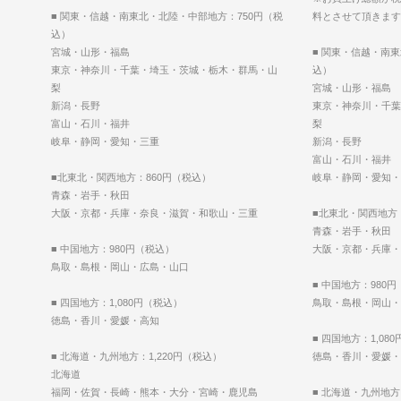
■ 関東・信越・南東北・北陸・中部地方：750円（税
料とさせて頂きます
込）
宮城・山形・福島
■ 関東・信越・南
東京・神奈川・千葉・埼玉・茨城・栃木・群馬・山
込）
梨
宮城・山形・福島
新潟・長野
東京・神奈川・千葉
富山・石川・福井
梨
岐阜・静岡・愛知・三重
新潟・長野
富山・石川・福井
■北東北・関西地方：860円（税込）
岐阜・静岡・愛知・
青森・岩手・秋田
大阪・京都・兵庫・奈良・滋賀・和歌山・三重
■北東北・関西地方
青森・岩手・秋田
■ 中国地方：980円（税込）
大阪・京都・兵庫・
鳥取・島根・岡山・広島・山口
■ 中国地方：980
■ 四国地方：1,080円（税込）
鳥取・島根・岡山・
徳島・香川・愛媛・高知
■ 四国地方：1,08
■ 北海道・九州地方：1,220円（税込）
徳島・香川・愛媛・
北海道
福岡・佐賀・長崎・熊本・大分・宮崎・鹿児島
■ 北海道・九州地方