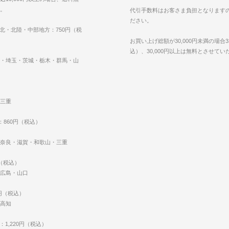
。
代引手数料はお客さま負担となります
ださい。
東北・北陸・中部地方：750円（税
お買い上げ総額が30,000円未満の場合3
込）、30,000円以上は無料とさせて
・埼玉・茨城・栃木・群馬・山
三重
：860円（税込）
奈良・滋賀・和歌山・三重
円（税込）
広島・山口
0円（税込）
高知
：1,220円（税込）