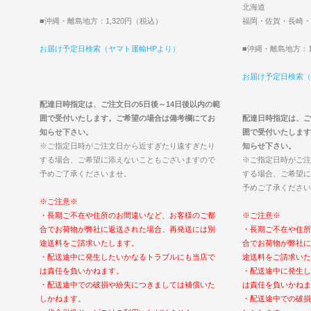
北海道
■沖縄・離島地方：1,320円（税込）
福岡・佐賀・長崎・
お届け予定日検索（ヤマト運輸HPより）
■沖縄・離島地方：1
お届け予定日検索（
配達日時指定は、ご注文日の5日後～14日後以内の範
囲で受付いたします。ご希望の場合は備考欄にてお
配達日時指定は、ご
知らせ下さい。
囲で受付いたします
※ご指定日時がご注文日から近すぎたり遠すぎたり
知らせ下さい。
する場合、ご希望に添えないこともございますので
※ご指定日時がご注
予めご了承くださいませ。
する場合、ご希望に
予めご了承ください
※ご注意※
・長期ご不在や住所のお間違いなど、お客様のご都
※ご注意※
合でお荷物が弊社に返送された場合、再発送には別
・長期ご不在や住所
途送料をご請求いたします。
合でお荷物が弊社に
・配送途中に発生したいかなるトラブルにも当店で
途送料をご請求いた
は責任を負いかねます。
・配送途中に発生し
・配送途中での破損や紛失につきましては補償いた
は責任を負いかねま
しかねます。
・配送途中での破損