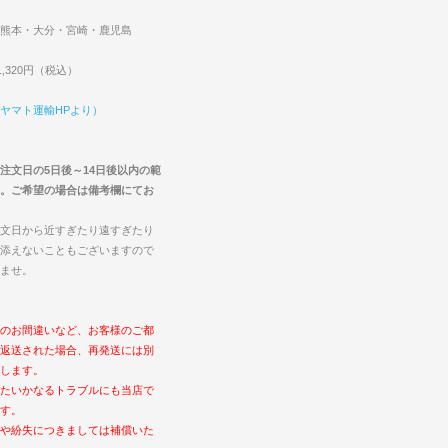
熊本・大分・宮崎・鹿児島
,320円（税込）
ヤマト運輸HPより）
注文日の5日後～14日後以内の範
。ご希望の場合は備考欄にてお
文日から近すぎたり遠すぎたり
添えないこともございますので
ませ。
のお間違いなど、お客様のご都
返送された場合、再発送には別
します。
たいかなるトラブルにも当店で
す。
や紛失につきましては補償いた