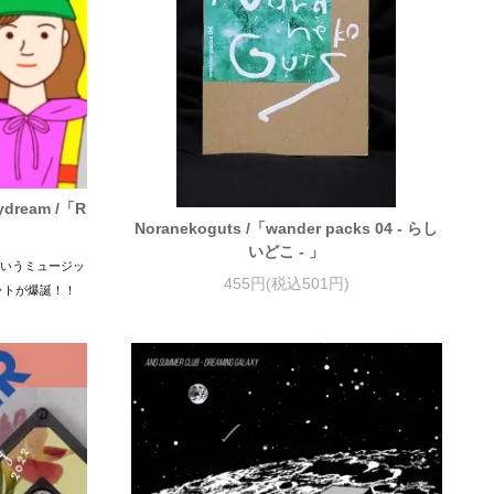
dream /「R
Noranekoguts /「wander packs 04 - らし
いどこ - 」
mというミュージッ
455円(税込501円)
ットが爆誕！！