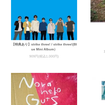
【特典あり】strike three! / strike three!(Bl
ue Mini Album）
909円(税込1,000円)