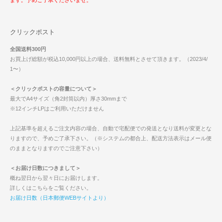
ます。予めご了承くださいませ。
クリックポスト
全国送料300円
お買上げ総額が税込10,000円以上の場合、送料無料とさせて頂きます。（2023/4/
1〜）
＜クリックポストの容量について＞
最大でA4サイズ（角2封筒以内）厚さ30mmまで
※12インチLPはご利用いただけません
上記基準を超えるご注文内容の場合、自動で宅配便での発送となり送料が変更とな
りますので、予めご了承下さい。（※システムの都合上、配送方法表示はメール便
のままとなりますのでご注意下さい）
＜お届け日数につきまして＞
概ね翌日から翌々日にお届けします。
詳しくはこちらをご覧ください。
お届け日数（日本郵便WEBサイトより）