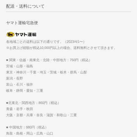
配送・送料について
ヤマト運輸宅急便
各地域ごとの送料は以下の通りです。（2023/4/1〜）
※お買上げ総額が税込10,000円以上の場合、送料無料とさせて頂きます。
■ 関東・信越・南東北・北陸・中部地方：750円（税込）
宮城・山形・福島
東京・神奈川・千葉・埼玉・茨城・栃木・群馬・山梨
新潟・長野
富山・石川・福井
岐阜・静岡・愛知・三重
■北東北・関西地方：860円（税込）
青森・岩手・秋田
大阪・京都・兵庫・奈良・滋賀・和歌山・三重
■ 中国地方：980円（税込）
鳥取・島根・岡山・広島・山口