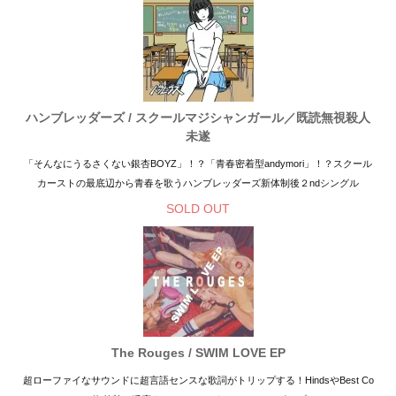
ハンブレッダーズ / スクールマジシャンガール／既読無視殺人
未遂
「そんなにうるさくない銀杏BOYZ」！？「青春密着型andymori」！？スクール
カーストの最底辺から青春を歌うハンブレッダーズ新体制後２ndシングル
SOLD OUT
The Rouges / SWIM LOVE EP
超ローファイなサウンドに超言語センスな歌詞がトリップする！HindsやBest Co