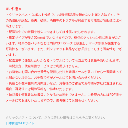
※ご注意※
・クリックポスト はポスト投函で、お届け確認印を頂かないお届け方法です。そ
の為遅配や誤配、紛失、破損、汚損等のトラブルが発生する可能性が宅配便に比べ
高まります。
・配送途中での破損や紛失につきましては補償いたしかねます。
・規定サイズが厚さ30mmまでとなりますので、梱包のクッション性に限界がござ
います。特典の缶バッヂなどは内部でCDケースと接触し、ケース割れが発生する
可能性もございます。また、紙ジャケット製品などは屈折してしまう可能性もござ
います。
・配送途中に発生したいかなるトラブルについても当店では責任を負いかねます。
・時間指定、代金引換サービスはご利用頂けません。
・お荷物のお問い合わせ番号を記載した注文確認メールが届いてから一週間経って
も届かない場合は、お手数ですがメールにてお問い合わせください。
・長期ご不在や住所のお間違いなど、お客様のご都合でお荷物が弊社に返送された
場合、再発送には別途送料をご請求いたします。
・納品書や領収書は信書扱いとなるため同封できません。ご希望の方にはPDF版を
メールにてお送りいたしますので、備考欄にてお知らせください。
クリックポスト について、さらに詳しい情報はこちらをご覧ください。
日本郵便WEBサイト