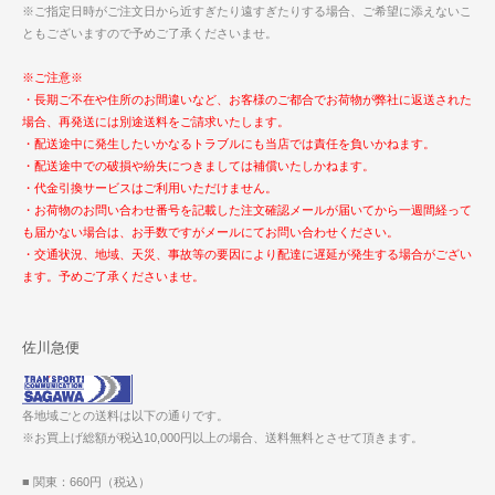
※ご指定日時がご注文日から近すぎたり遠すぎたりする場合、ご希望に添えないこ
ともございますので予めご了承くださいませ。
※ご注意※
・長期ご不在や住所のお間違いなど、お客様のご都合でお荷物が弊社に返送された
場合、再発送には別途送料をご請求いたします。
・配送途中に発生したいかなるトラブルにも当店では責任を負いかねます。
・配送途中での破損や紛失につきましては補償いたしかねます。
・代金引換サービスはご利用いただけません。
・お荷物のお問い合わせ番号を記載した注文確認メールが届いてから一週間経って
も届かない場合は、お手数ですがメールにてお問い合わせください。
・交通状況、地域、天災、事故等の要因により配達に遅延が発生する場合がござい
ます。予めご了承くださいませ。
佐川急便
各地域ごとの送料は以下の通りです。
※お買上げ総額が税込10,000円以上の場合、送料無料とさせて頂きます。
■ 関東：660円（税込）