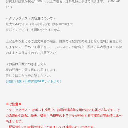
お買上げ総額が税込10,000円以上の場合、送料無料とさせて頂きます。（2023/4/
1〜）
＜クリックポストの容量について＞
最大でA4サイズ（角2封筒以内）厚さ30mmまで
※12インチLPはご利用いただけません
上記基準を超えるご注文内容の場合、自動で宅配便での発送となり送料が変更とな
りますので、予めご了承下さい。（※システムの都合上、配送方法表示はメール便
のままとなりますのでご注意下さい）
＜お届け日数につきまして＞
概ね翌日から翌々日にお届けします。
詳しくはこちらをご覧ください。
お届け日数（日本郵便WEBサイトより）
※ご注意※
・クリックポスト はポスト投函で、お届け確認印を頂かないお届け方法です。そ
の為遅配や誤配、紛失、破損、汚損等のトラブルが発生する可能性が宅配便に比べ
高まります。
・配送途中での破損や紛失につきましては補償いたしかねます。