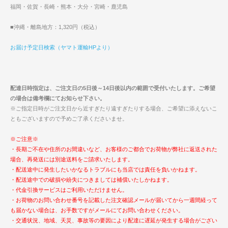
福岡・佐賀・長崎・熊本・大分・宮崎・鹿児島
■沖縄・離島地方：1,320円（税込）
お届け予定日検索（ヤマト運輸HPより）
配達日時指定は、ご注文日の5日後～14日後以内の範囲で受付いたします。ご希望
の場合は備考欄にてお知らせ下さい。
※ご指定日時がご注文日から近すぎたり遠すぎたりする場合、ご希望に添えないこ
ともございますので予めご了承くださいませ。
※ご注意※
・長期ご不在や住所のお間違いなど、お客様のご都合でお荷物が弊社に返送された
場合、再発送には別途送料をご請求いたします。
・配送途中に発生したいかなるトラブルにも当店では責任を負いかねます。
・配送途中での破損や紛失につきましては補償いたしかねます。
・代金引換サービスはご利用いただけません。
・お荷物のお問い合わせ番号を記載した注文確認メールが届いてから一週間経って
も届かない場合は、お手数ですがメールにてお問い合わせください。
・交通状況、地域、天災、事故等の要因により配達に遅延が発生する場合がござい