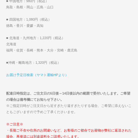
■ 中国地方：980円（税込）
鳥取・島根・岡山・広島・山口
■ 四国地方：1,080円（税込）
徳島・香川・愛媛・高知
■ 北海道・九州地方：1,220円（税込）
北海道
福岡・佐賀・長崎・熊本・大分・宮崎・鹿児島
■沖縄・離島地方：1,320円（税込）
お届け予定日検索（ヤマト運輸HPより）
配達日時指定は、ご注文日の5日後～14日後以内の範囲で受付いたします。ご希望
の場合は備考欄にてお知らせ下さい。
※ご指定日時がご注文日から近すぎたり遠すぎたりする場合、ご希望に添えないこ
ともございますので予めご了承くださいませ。
※ご注意※
・長期ご不在や住所のお間違いなど、お客様のご都合でお荷物が弊社に返送された
場合、再発送には別途送料をご請求いたします。