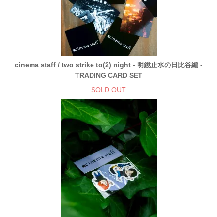
cinema staff / two strike to(2) night - 明鏡止水の日比谷編 -
TRADING CARD SET
SOLD OUT