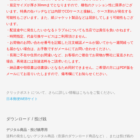
・規定サイズが厚さ30mmまでとなりますので、梱包のクッション性に限界がござ
います。特典の缶バッヂなどは内部でCDケースと接触し、ケース割れが発生する
可能性もございます。また、紙ジャケット製品などは屈折してしまう可能性もござ
います。
・配送途中に発生したいかなるトラブルについても当店では責任を負いかねます。
・時間指定、代金引換サービスはご利用頂けません。
・お荷物のお問い合わせ番号を記載した注文確認メールが届いてから一週間経って
も届かない場合は、お手数ですがメールにてお問い合わせください。
・長期ご不在や住所のお間違いなど、お客様のご都合でお荷物が弊社に返送された
場合、再発送には別途送料をご請求いたします。
・納品書や領収書は信書扱いとなるため同封できません。ご希望の方にはPDF版を
メールにてお送りいたしますので、備考欄にてお知らせください。
クリックポスト について、さらに詳しい情報はこちらをご覧ください。
日本郵便WEBサイト
ダウンロード / 投げ銭
デジタル商品・投げ銭専用
送料の発生しないデジタル商品（音源のダウンロード商品など）、または投げ銭の