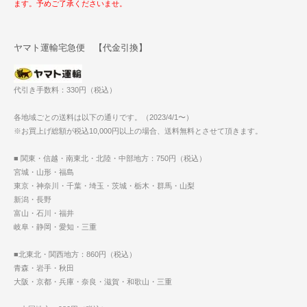
ます。予めご了承くださいませ。
ヤマト運輸宅急便 【代金引換】
代引き手数料：330円（税込）
各地域ごとの送料は以下の通りです。（2023/4/1〜）
※お買上げ総額が税込10,000円以上の場合、送料無料とさせて頂きます。
■ 関東・信越・南東北・北陸・中部地方：750円（税込）
宮城・山形・福島
東京・神奈川・千葉・埼玉・茨城・栃木・群馬・山梨
新潟・長野
富山・石川・福井
岐阜・静岡・愛知・三重
■北東北・関西地方：860円（税込）
青森・岩手・秋田
大阪・京都・兵庫・奈良・滋賀・和歌山・三重