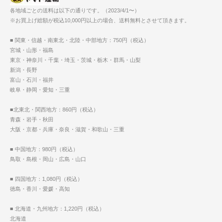
各地域ごとの送料は以下の通りです。（2023/4/1〜）
※お買上げ総額が税込10,000円以上の場合、送料無料とさせて頂きます。
■ 関東・信越・南東北・北陸・中部地方：750円（税込）
宮城・山形・福島
東京・神奈川・千葉・埼玉・茨城・栃木・群馬・山梨
新潟・長野
富山・石川・福井
岐阜・静岡・愛知・三重
■北東北・関西地方：860円（税込）
青森・岩手・秋田
大阪・京都・兵庫・奈良・滋賀・和歌山・三重
■ 中国地方：980円（税込）
鳥取・島根・岡山・広島・山口
■ 四国地方：1,080円（税込）
徳島・香川・愛媛・高知
■ 北海道・九州地方：1,220円（税込）
北海道