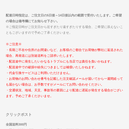
配達日時指定は、ご注文日の5日後～14日後以内の範囲で受付いたします。ご希望
の場合は備考欄にてお知らせ下さい。
※ご指定日時がご注文日から近すぎたり遠すぎたりする場合、ご希望に添えないこ
ともございますので予めご了承くださいませ。
※ご注意※
・長期ご不在や住所のお間違いなど、お客様のご都合でお荷物が弊社に返送された
場合、再発送には別途送料をご請求いたします。
・配送途中に発生したいかなるトラブルにも当店では責任を負いかねます。
・配送途中での破損や紛失につきましては補償いたしかねます。
・代金引換サービスはご利用いただけません。
・お荷物のお問い合わせ番号を記載した注文確認メールが届いてから一週間経って
も届かない場合は、お手数ですがメールにてお問い合わせください。
・交通状況、地域、天災、事故等の要因により配達に遅延が発生する場合がござい
ます。予めご了承くださいませ。
クリックポスト
全国送料300円