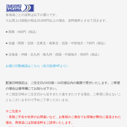
各地域ごとの送料は以下の通りです。
※お買上げ総額が税込10,000円以上の場合、送料無料とさせて頂きます。
■ 関東：660円（税込）
■ 信越・関西・北陸・北東北・南東北・北陸・中部地方：730円（税込）
■ 北海道・沖縄・北九州・南九州・四国・中国地方：850円（税込）
お届け日数確認はこちら（佐川急便HPより）
配達日時指定は、ご注文日の5日後～14日後以内の範囲で受付いたします。ご希望
の場合は備考欄にてお知らせ下さい。
※ご指定日時がご注文日から近すぎたり遠すぎたりする場合、ご希望に添えないこ
ともございますので予めご了承くださいませ。
※ご注意※
・長期ご不在や住所のお間違いなど、お客様のご都合でお荷物が弊社に返送された
場合、再発送には別途送料をご請求いたします。