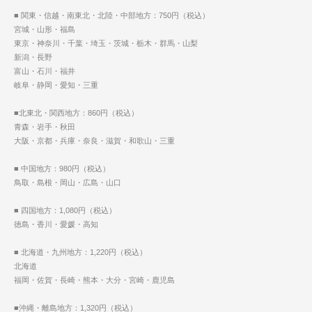
■ 関東・信越・南東北・北陸・中部地方：750円（税込）
宮城・山形・福島
東京・神奈川・千葉・埼玉・茨城・栃木・群馬・山梨
新潟・長野
富山・石川・福井
岐阜・静岡・愛知・三重
■北東北・関西地方：860円（税込）
青森・岩手・秋田
大阪・京都・兵庫・奈良・滋賀・和歌山・三重
■ 中国地方：980円（税込）
鳥取・島根・岡山・広島・山口
■ 四国地方：1,080円（税込）
徳島・香川・愛媛・高知
■ 北海道・九州地方：1,220円（税込）
北海道
福岡・佐賀・長崎・熊本・大分・宮崎・鹿児島
■沖縄・離島地方：1,320円（税込）