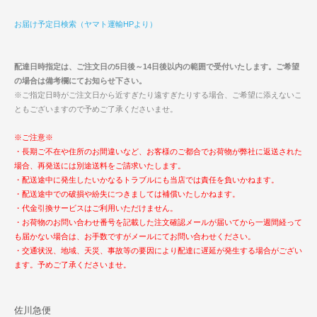
お届け予定日検索（ヤマト運輸HPより）
配達日時指定は、ご注文日の5日後～14日後以内の範囲で受付いたします。ご希望
の場合は備考欄にてお知らせ下さい。
※ご指定日時がご注文日から近すぎたり遠すぎたりする場合、ご希望に添えないこ
ともございますので予めご了承くださいませ。
※ご注意※
・長期ご不在や住所のお間違いなど、お客様のご都合でお荷物が弊社に返送された
場合、再発送には別途送料をご請求いたします。
・配送途中に発生したいかなるトラブルにも当店では責任を負いかねます。
・配送途中での破損や紛失につきましては補償いたしかねます。
・代金引換サービスはご利用いただけません。
・お荷物のお問い合わせ番号を記載した注文確認メールが届いてから一週間経って
も届かない場合は、お手数ですがメールにてお問い合わせください。
・交通状況、地域、天災、事故等の要因により配達に遅延が発生する場合がござい
ます。予めご了承くださいませ。
佐川急便