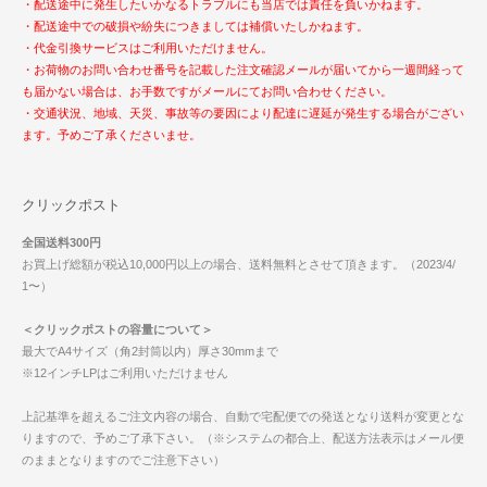
・配送途中に発生したいかなるトラブルにも当店では責任を負いかねます。
・配送途中での破損や紛失につきましては補償いたしかねます。
・代金引換サービスはご利用いただけません。
・お荷物のお問い合わせ番号を記載した注文確認メールが届いてから一週間経って
も届かない場合は、お手数ですがメールにてお問い合わせください。
・交通状況、地域、天災、事故等の要因により配達に遅延が発生する場合がござい
ます。予めご了承くださいませ。
クリックポスト
全国送料300円
お買上げ総額が税込10,000円以上の場合、送料無料とさせて頂きます。（2023/4/
1〜）
＜クリックポストの容量について＞
最大でA4サイズ（角2封筒以内）厚さ30mmまで
※12インチLPはご利用いただけません
上記基準を超えるご注文内容の場合、自動で宅配便での発送となり送料が変更とな
りますので、予めご了承下さい。（※システムの都合上、配送方法表示はメール便
のままとなりますのでご注意下さい）