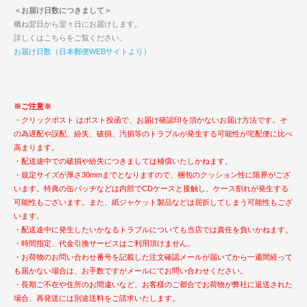
＜お届け日数につきまして＞
概ね翌日から翌々日にお届けします。
詳しくはこちらをご覧ください。
お届け日数（日本郵便WEBサイトより）
※ご注意※
・クリックポスト はポスト投函で、お届け確認印を頂かないお届け方法です。そ
の為遅配や誤配、紛失、破損、汚損等のトラブルが発生する可能性が宅配便に比べ
高まります。
・配送途中での破損や紛失につきましては補償いたしかねます。
・規定サイズが厚さ30mmまでとなりますので、梱包のクッション性に限界がござ
います。特典の缶バッヂなどは内部でCDケースと接触し、ケース割れが発生する
可能性もございます。また、紙ジャケット製品などは屈折してしまう可能性もござ
います。
・配送途中に発生したいかなるトラブルについても当店では責任を負いかねます。
・時間指定、代金引換サービスはご利用頂けません。
・お荷物のお問い合わせ番号を記載した注文確認メールが届いてから一週間経って
も届かない場合は、お手数ですがメールにてお問い合わせください。
・長期ご不在や住所のお間違いなど、お客様のご都合でお荷物が弊社に返送された
場合、再発送には別途送料をご請求いたします。