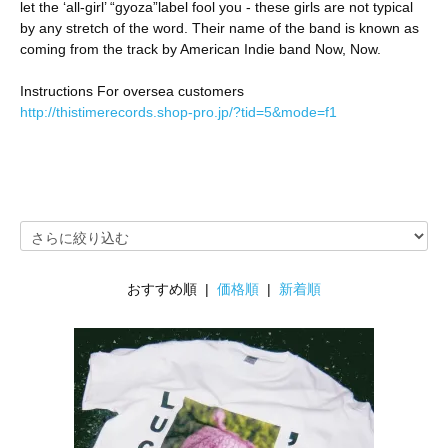
let the ‘all-girl’ “gyoza”label fool you - these girls are not typical
by any stretch of the word. Their name of the band is known as
coming from the track by American Indie band Now, Now.
Instructions For oversea customers
http://thistimerecords.shop-pro.jp/?tid=5&mode=f1
おすすめ順 |
価格順
|
新着順