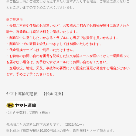
※ご指定日時がご注文日から近すぎたり遠すぎたりする場合、ご希望に添えないこ
ともございますので予めご了承くださいませ。
※ご注意※
・長期ご不在や住所のお間違いなど、お客様のご都合でお荷物が弊社に返送された
場合、再発送には別途送料をご請求いたします。
・配送途中に発生したいかなるトラブルにも当店では責任を負いかねます。
・配送途中での破損や紛失につきましては補償いたしかねます。
・代金引換サービスはご利用いただけません。
・お荷物のお問い合わせ番号を記載した注文確認メールが届いてから一週間経って
も届かない場合は、お手数ですがメールにてお問い合わせください。
・交通状況、地域、天災、事故等の要因により配達に遅延が発生する場合がござい
ます。予めご了承くださいませ。
ヤマト運輸宅急便 【代金引換】
代引き手数料：330円（税込）
各地域ごとの送料は以下の通りです。（2023/4/1〜）
※お買上げ総額が税込10,000円以上の場合、送料無料とさせて頂きます。