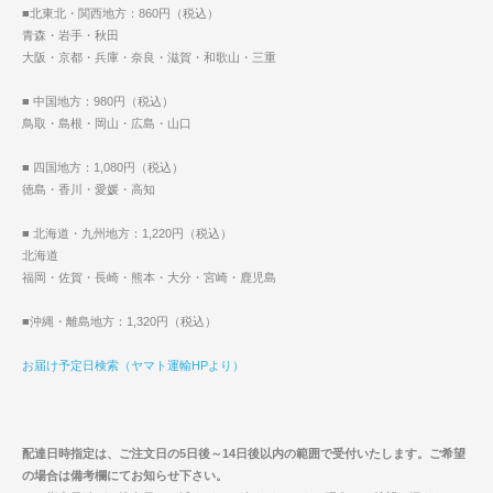
■北東北・関西地方：860円（税込）
青森・岩手・秋田
大阪・京都・兵庫・奈良・滋賀・和歌山・三重
■ 中国地方：980円（税込）
鳥取・島根・岡山・広島・山口
■ 四国地方：1,080円（税込）
徳島・香川・愛媛・高知
■ 北海道・九州地方：1,220円（税込）
北海道
福岡・佐賀・長崎・熊本・大分・宮崎・鹿児島
■沖縄・離島地方：1,320円（税込）
お届け予定日検索（ヤマト運輸HPより）
配達日時指定は、ご注文日の5日後～14日後以内の範囲で受付いたします。ご希望
の場合は備考欄にてお知らせ下さい。