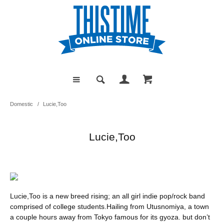
Domestic
/
Lucie,Too
Lucie,Too
Lucie,Too is a new breed rising; an all girl indie pop/rock band
comprised of college students.Hailing from Utusnomiya, a town
a couple hours away from Tokyo famous for its gyoza. but don’t