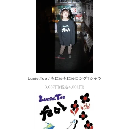
Lucie,Too / もにゅもにゅロングTシャツ
3,637円(税込4,001円)