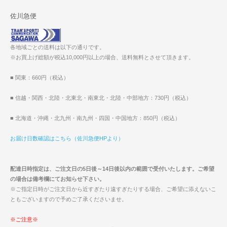
佐川急便
各地域ごとの送料は以下の通りです。
※お買上げ総額が税込10,000円以上の場合、送料無料とさせて頂きます。
■ 関東：660円（税込）
■ 信越・関西・北陸・北東北・南東北・北陸・中部地方：730円（税込）
■ 北海道・沖縄・北九州・南九州・四国・中国地方：850円（税込）
お届け日数確認はこちら（佐川急便HPより）
配達日時指定は、ご注文日の5日後～14日後以内の範囲で受付いたします。ご希望
の場合は備考欄にてお知らせ下さい。
※ご指定日時がご注文日から近すぎたり遠すぎたりする場合、ご希望に添えないこ
ともございますので予めご了承くださいませ。
※ご注意※