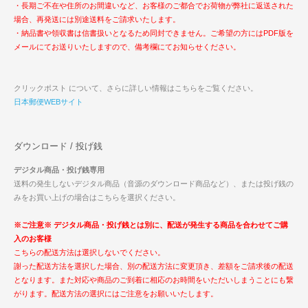
・長期ご不在や住所のお間違いなど、お客様のご都合でお荷物が弊社に返送された
場合、再発送には別途送料をご請求いたします。
・納品書や領収書は信書扱いとなるため同封できません。ご希望の方にはPDF版を
メールにてお送りいたしますので、備考欄にてお知らせください。
クリックポスト について、さらに詳しい情報はこちらをご覧ください。
日本郵便WEBサイト
ダウンロード / 投げ銭
デジタル商品・投げ銭専用
送料の発生しないデジタル商品（音源のダウンロード商品など）、または投げ銭の
みをお買い上げの場合はこちらを選択ください。
※ご注意※ デジタル商品・投げ銭とは別に、配送が発生する商品を合わせてご購
入のお客様
こちらの配送方法は選択しないでください。
謝った配送方法を選択した場合、別の配送方法に変更頂き、差額をご請求後の配送
となります。また対応や商品のご到着に相応のお時間をいただいしまうことにも繋
がります。配送方法の選択にはご注意をお願いいたします。