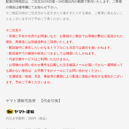
配達日時指定は、ご注文日の5日後～14日後以内の範囲で受付いたします。ご希望
の場合は備考欄にてお知らせ下さい。
※ご指定日時がご注文日から近すぎたり遠すぎたりする場合、ご希望に添えないこ
ともございますので予めご了承くださいませ。
※ご注意※
・長期ご不在や住所のお間違いなど、お客様のご都合でお荷物が弊社に返送された
場合、再発送には別途送料をご請求いたします。
・配送途中に発生したいかなるトラブルにも当店では責任を負いかねます。
・配送途中での破損や紛失につきましては補償いたしかねます。
・代金引換サービスはご利用いただけません。
・お荷物のお問い合わせ番号を記載した注文確認メールが届いてから一週間経って
も届かない場合は、お手数ですがメールにてお問い合わせください。
・交通状況、地域、天災、事故等の要因により配達に遅延が発生する場合がござい
ます。予めご了承くださいませ。
ヤマト運輸宅急便 【代金引換】
代引き手数料：330円（税込）