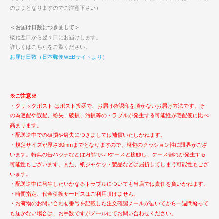
のままとなりますのでご注意下さい）
＜お届け日数につきまして＞
概ね翌日から翌々日にお届けします。
詳しくはこちらをご覧ください。
お届け日数（日本郵便WEBサイトより）
※ご注意※
・クリックポスト はポスト投函で、お届け確認印を頂かないお届け方法です。そ
の為遅配や誤配、紛失、破損、汚損等のトラブルが発生する可能性が宅配便に比べ
高まります。
・配送途中での破損や紛失につきましては補償いたしかねます。
・規定サイズが厚さ30mmまでとなりますので、梱包のクッション性に限界がござ
います。特典の缶バッヂなどは内部でCDケースと接触し、ケース割れが発生する
可能性もございます。また、紙ジャケット製品などは屈折してしまう可能性もござ
います。
・配送途中に発生したいかなるトラブルについても当店では責任を負いかねます。
・時間指定、代金引換サービスはご利用頂けません。
・お荷物のお問い合わせ番号を記載した注文確認メールが届いてから一週間経って
も届かない場合は、お手数ですがメールにてお問い合わせください。