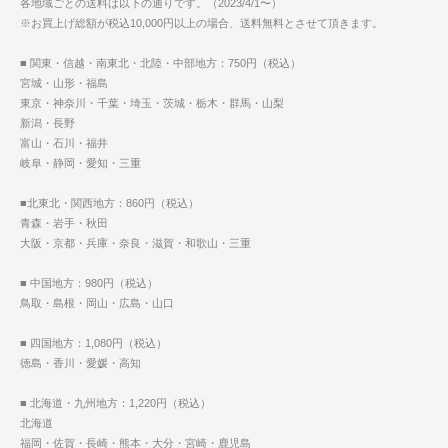
各地域ごとの送料は以下の通りです。（2023/4/1〜）
※お買上げ総額が税込10,000円以上の場合、送料無料とさせて頂きます。
■ 関東・信越・南東北・北陸・中部地方：750円（税込）
宮城・山形・福島
東京・神奈川・千葉・埼玉・茨城・栃木・群馬・山梨
新潟・長野
富山・石川・福井
岐阜・静岡・愛知・三重
■北東北・関西地方：860円（税込）
青森・岩手・秋田
大阪・京都・兵庫・奈良・滋賀・和歌山・三重
■ 中国地方：980円（税込）
鳥取・島根・岡山・広島・山口
■ 四国地方：1,080円（税込）
徳島・香川・愛媛・高知
■ 北海道・九州地方：1,220円（税込）
北海道
福岡・佐賀・長崎・熊本・大分・宮崎・鹿児島