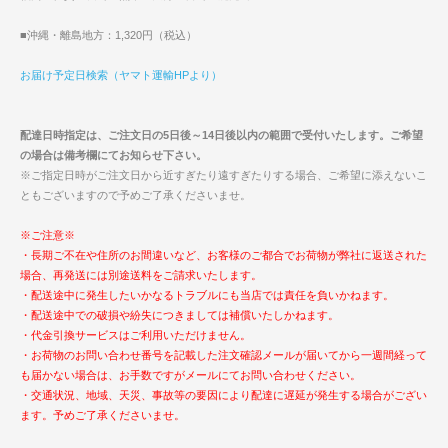
■沖縄・離島地方：1,320円（税込）
お届け予定日検索（ヤマト運輸HPより）
配達日時指定は、ご注文日の5日後～14日後以内の範囲で受付いたします。ご希望
の場合は備考欄にてお知らせ下さい。
※ご指定日時がご注文日から近すぎたり遠すぎたりする場合、ご希望に添えないこ
ともございますので予めご了承くださいませ。
※ご注意※
・長期ご不在や住所のお間違いなど、お客様のご都合でお荷物が弊社に返送された
場合、再発送には別途送料をご請求いたします。
・配送途中に発生したいかなるトラブルにも当店では責任を負いかねます。
・配送途中での破損や紛失につきましては補償いたしかねます。
・代金引換サービスはご利用いただけません。
・お荷物のお問い合わせ番号を記載した注文確認メールが届いてから一週間経って
も届かない場合は、お手数ですがメールにてお問い合わせください。
・交通状況、地域、天災、事故等の要因により配達に遅延が発生する場合がござい
ます。予めご了承くださいませ。