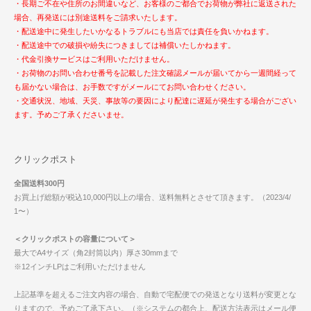
・長期ご不在や住所のお間違いなど、お客様のご都合でお荷物が弊社に返送された
場合、再発送には別途送料をご請求いたします。
・配送途中に発生したいかなるトラブルにも当店では責任を負いかねます。
・配送途中での破損や紛失につきましては補償いたしかねます。
・代金引換サービスはご利用いただけません。
・お荷物のお問い合わせ番号を記載した注文確認メールが届いてから一週間経って
も届かない場合は、お手数ですがメールにてお問い合わせください。
・交通状況、地域、天災、事故等の要因により配達に遅延が発生する場合がござい
ます。予めご了承くださいませ。
クリックポスト
全国送料300円
お買上げ総額が税込10,000円以上の場合、送料無料とさせて頂きます。（2023/4/
1〜）
＜クリックポストの容量について＞
最大でA4サイズ（角2封筒以内）厚さ30mmまで
※12インチLPはご利用いただけません
上記基準を超えるご注文内容の場合、自動で宅配便での発送となり送料が変更とな
りますので、予めご了承下さい。（※システムの都合上、配送方法表示はメール便