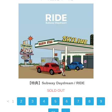
【特典】Subway Daydream / RIDE
SOLD OUT
<
1
2
3
4
5
6
7
8
9