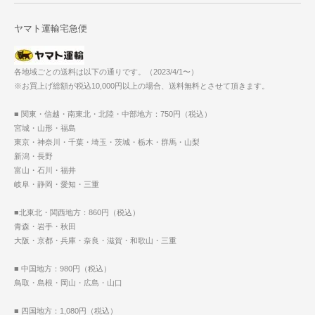
ヤマト運輸宅急便
各地域ごとの送料は以下の通りです。（2023/4/1〜）
※お買上げ総額が税込10,000円以上の場合、送料無料とさせて頂きます。
■ 関東・信越・南東北・北陸・中部地方：750円（税込）
宮城・山形・福島
東京・神奈川・千葉・埼玉・茨城・栃木・群馬・山梨
新潟・長野
富山・石川・福井
岐阜・静岡・愛知・三重
■北東北・関西地方：860円（税込）
青森・岩手・秋田
大阪・京都・兵庫・奈良・滋賀・和歌山・三重
■ 中国地方：980円（税込）
鳥取・島根・岡山・広島・山口
■ 四国地方：1,080円（税込）