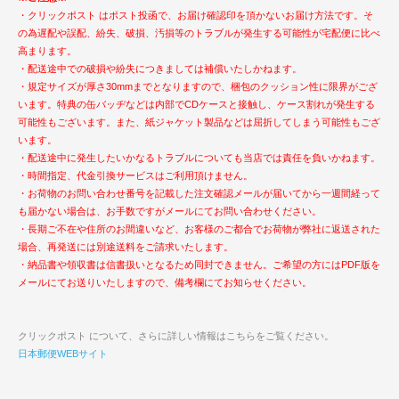
・クリックポスト はポスト投函で、お届け確認印を頂かないお届け方法です。そ
の為遅配や誤配、紛失、破損、汚損等のトラブルが発生する可能性が宅配便に比べ
高まります。
・配送途中での破損や紛失につきましては補償いたしかねます。
・規定サイズが厚さ30mmまでとなりますので、梱包のクッション性に限界がござ
います。特典の缶バッヂなどは内部でCDケースと接触し、ケース割れが発生する
可能性もございます。また、紙ジャケット製品などは屈折してしまう可能性もござ
います。
・配送途中に発生したいかなるトラブルについても当店では責任を負いかねます。
・時間指定、代金引換サービスはご利用頂けません。
・お荷物のお問い合わせ番号を記載した注文確認メールが届いてから一週間経って
も届かない場合は、お手数ですがメールにてお問い合わせください。
・長期ご不在や住所のお間違いなど、お客様のご都合でお荷物が弊社に返送された
場合、再発送には別途送料をご請求いたします。
・納品書や領収書は信書扱いとなるため同封できません。ご希望の方にはPDF版を
メールにてお送りいたしますので、備考欄にてお知らせください。
クリックポスト について、さらに詳しい情報はこちらをご覧ください。
日本郵便WEBサイト