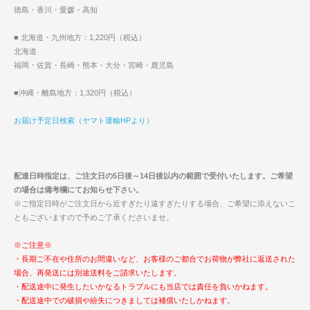
徳島・香川・愛媛・高知
■ 北海道・九州地方：1,220円（税込）
北海道
福岡・佐賀・長崎・熊本・大分・宮崎・鹿児島
■沖縄・離島地方：1,320円（税込）
お届け予定日検索（ヤマト運輸HPより）
配達日時指定は、ご注文日の5日後～14日後以内の範囲で受付いたします。ご希望
の場合は備考欄にてお知らせ下さい。
※ご指定日時がご注文日から近すぎたり遠すぎたりする場合、ご希望に添えないこ
ともございますので予めご了承くださいませ。
※ご注意※
・長期ご不在や住所のお間違いなど、お客様のご都合でお荷物が弊社に返送された
場合、再発送には別途送料をご請求いたします。
・配送途中に発生したいかなるトラブルにも当店では責任を負いかねます。
・配送途中での破損や紛失につきましては補償いたしかねます。