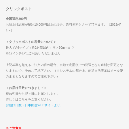
クリックポスト
全国送料300円
お買上げ総額が税込10,000円以上の場合、送料無料とさせて頂きます。（2023/4/
1〜）
＜クリックポストの容量について＞
最大でA4サイズ（角2封筒以内）厚さ30mmまで
※12インチLPはご利用いただけません
上記基準を超えるご注文内容の場合、自動で宅配便での発送となり送料が変更とな
りますので、予めご了承下さい。（※システムの都合上、配送方法表示はメール便
のままとなりますのでご注意下さい）
＜お届け日数につきまして＞
概ね翌日から翌々日にお届けします。
詳しくはこちらをご覧ください。
お届け日数（日本郵便WEBサイトより）
※ご注意※