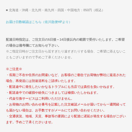
■ 北海道・沖縄・北九州・南九州・四国・中国地方：850円（税込）
お届け日数確認はこちら（佐川急便HPより）
配達日時指定は、ご注文日の5日後～14日後以内の範囲で受付いたします。ご希望
の場合は備考欄にてお知らせ下さい。
※ご指定日時がご注文日から近すぎたり遠すぎたりする場合、ご希望に添えないこ
ともございますので予めご了承くださいませ。
※ご注意※
・長期ご不在や住所のお間違いなど、お客様のご都合でお荷物が弊社に返送された
場合、再発送には別途送料をご請求いたします。
・配送途中に発生したいかなるトラブルにも当店では責任を負いかねます。
・配送途中での破損や紛失につきましては補償いたしかねます。
・代金引換サービスはご利用いただけません。
・お荷物のお問い合わせ番号を記載した注文確認メールが届いてから一週間経って
も届かない場合は、お手数ですがメールにてお問い合わせください。
・交通状況、地域、天災、事故等の要因により配達に遅延が発生する場合がござい
ます。予めご了承くださいませ。