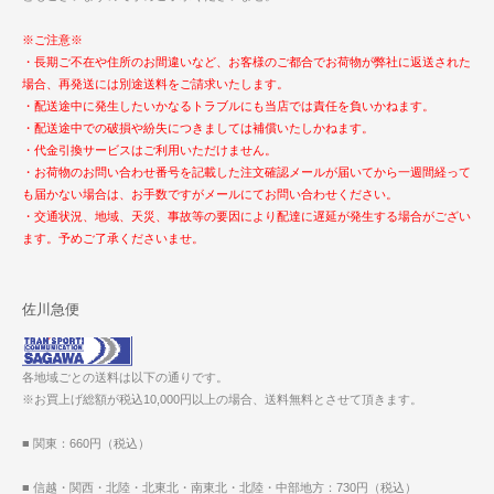
※ご注意※
・長期ご不在や住所のお間違いなど、お客様のご都合でお荷物が弊社に返送された
場合、再発送には別途送料をご請求いたします。
・配送途中に発生したいかなるトラブルにも当店では責任を負いかねます。
・配送途中での破損や紛失につきましては補償いたしかねます。
・代金引換サービスはご利用いただけません。
・お荷物のお問い合わせ番号を記載した注文確認メールが届いてから一週間経って
も届かない場合は、お手数ですがメールにてお問い合わせください。
・交通状況、地域、天災、事故等の要因により配達に遅延が発生する場合がござい
ます。予めご了承くださいませ。
佐川急便
各地域ごとの送料は以下の通りです。
※お買上げ総額が税込10,000円以上の場合、送料無料とさせて頂きます。
■ 関東：660円（税込）
■ 信越・関西・北陸・北東北・南東北・北陸・中部地方：730円（税込）