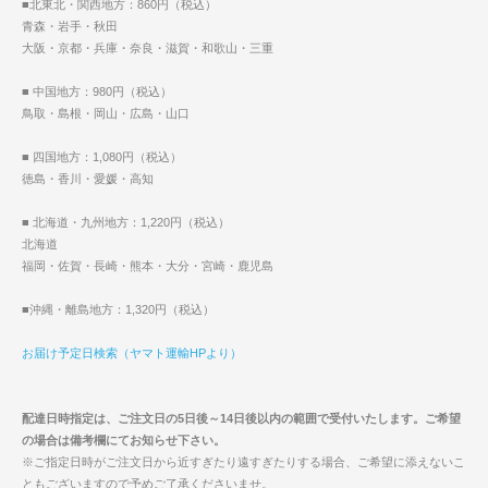
■北東北・関西地方：860円（税込）
青森・岩手・秋田
大阪・京都・兵庫・奈良・滋賀・和歌山・三重
■ 中国地方：980円（税込）
鳥取・島根・岡山・広島・山口
■ 四国地方：1,080円（税込）
徳島・香川・愛媛・高知
■ 北海道・九州地方：1,220円（税込）
北海道
福岡・佐賀・長崎・熊本・大分・宮崎・鹿児島
■沖縄・離島地方：1,320円（税込）
お届け予定日検索（ヤマト運輸HPより）
配達日時指定は、ご注文日の5日後～14日後以内の範囲で受付いたします。ご希望
の場合は備考欄にてお知らせ下さい。
※ご指定日時がご注文日から近すぎたり遠すぎたりする場合、ご希望に添えないこ
ともございますので予めご了承くださいませ。