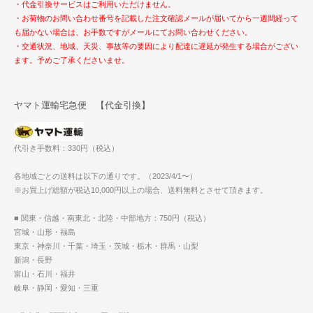
・代金引換サービスはご利用いただけません。
・お荷物のお問い合わせ番号を記載した注文確認メールが届いてから一週間経って
も届かない場合は、お手数ですがメールにてお問い合わせください。
・交通状況、地域、天災、事故等の要因により配達に遅延が発生する場合がござい
ます。予めご了承くださいませ。
ヤマト運輸宅急便 【代金引換】
代引き手数料：330円（税込）
各地域ごとの送料は以下の通りです。（2023/4/1〜）
※お買上げ総額が税込10,000円以上の場合、送料無料とさせて頂きます。
■ 関東・信越・南東北・北陸・中部地方：750円（税込）
宮城・山形・福島
東京・神奈川・千葉・埼玉・茨城・栃木・群馬・山梨
新潟・長野
富山・石川・福井
岐阜・静岡・愛知・三重