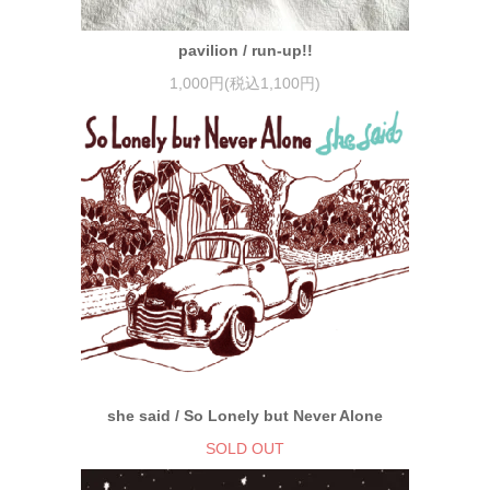
pavilion / run-up!!
1,000円(税込1,100円)
she said / So Lonely but Never Alone
SOLD OUT