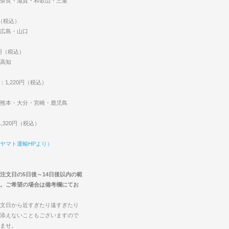
奈良・滋賀・和歌山・三重
円（税込）
広島・山口
0円（税込）
高知
：1,220円（税込）
熊本・大分・宮崎・鹿児島
,320円（税込）
ヤマト運輸HPより）
注文日の5日後～14日後以内の範
。ご希望の場合は備考欄にてお
文日から近すぎたり遠すぎたり
添えないこともございますので
ませ。