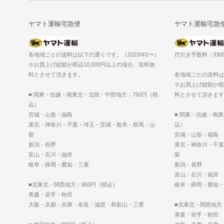
ヤマト運輸宅急便
ヤマト運輸宅急
各地域ごとの送料は以下の通りです。（2023/4/1〜）
代引き手数料：33
※お買上げ総額が税込10,000円以上の場合、送料無
料とさせて頂きます。
各地域ごとの送料は以
※お買上げ総額が税込
■ 関東・信越・南東北・北陸・中部地方：750円（税
料とさせて頂きます
込）
宮城・山形・福島
■ 関東・信越・南
東京・神奈川・千葉・埼玉・茨城・栃木・群馬・山
込）
梨
宮城・山形・福島
新潟・長野
東京・神奈川・千葉
富山・石川・福井
梨
岐阜・静岡・愛知・三重
新潟・長野
富山・石川・福井
■北東北・関西地方：860円（税込）
岐阜・静岡・愛知・
青森・岩手・秋田
大阪・京都・兵庫・奈良・滋賀・和歌山・三重
■北東北・関西地方
青森・岩手・秋田