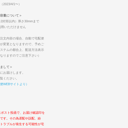
023/4/1〜）
容量について＞
2封筒以内）厚さ30mmまで
ご利用いただけません
注文内容の場合、自動で宅配便
が変更となりますので、予めご
ステムの都合上、配送方法表示
なりますのでご注意下さい）
まして＞
にお届けします。
覧ください。
便WEBサイトより）
はポスト投函で、お届け確認印を
です。その為遅配や誤配、紛
トラブルが発生する可能性が宅