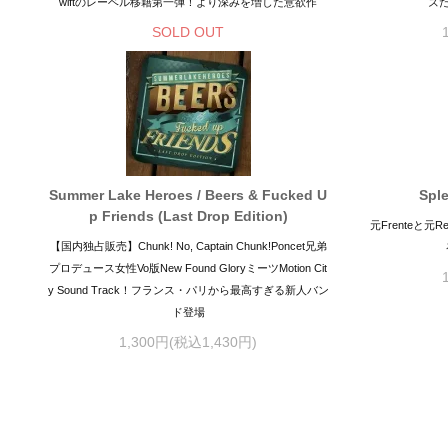
wiftのレーベル移籍第一弾！より深みを増した意欲作
ズ
SOLD OUT
Summer Lake Heroes / Beers & Fucked U
Sple
p Friends (Last Drop Edition)
元Frenteと元Re
【国内独占販売】Chunk! No, Captain Chunk!Poncet兄弟
プロデュース女性Vo版New Found GloryミーツMotion Cit
y Sound Track！フランス・パリから最高すぎる新人バン
ド登場
1,300円(税込1,430円)