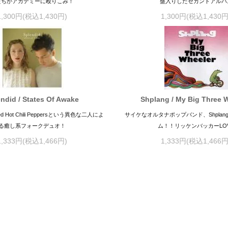
たちがアカデミーに殴りこみ！
盤入りしたセカンドアルバ
1,300円(税込1,430円)
1,300円(税込1,430円
ndid / States Of Awake
Shplang / My Big Three 
d Hot Chili Peppersという異色な二人によ
サイケなオルタナポップバンド、Shpla
る癒し系フォークデュオ！
ム！！リッケンバッカーLO
1,333円(税込1,466円)
1,333円(税込1,466円