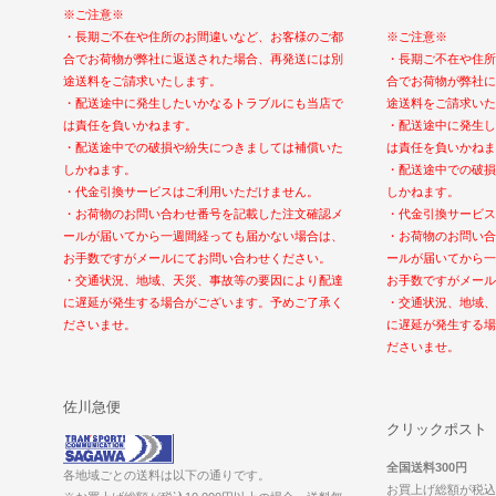
※ご注意※
・長期ご不在や住所のお間違いなど、お客様のご都
※ご注意※
合でお荷物が弊社に返送された場合、再発送には別
・長期ご不在や住所
途送料をご請求いたします。
合でお荷物が弊社に
・配送途中に発生したいかなるトラブルにも当店で
途送料をご請求いた
は責任を負いかねます。
・配送途中に発生し
・配送途中での破損や紛失につきましては補償いた
は責任を負いかねま
しかねます。
・配送途中での破損
・代金引換サービスはご利用いただけません。
しかねます。
・お荷物のお問い合わせ番号を記載した注文確認メ
・代金引換サービス
ールが届いてから一週間経っても届かない場合は、
・お荷物のお問い合
お手数ですがメールにてお問い合わせください。
ールが届いてから一
・交通状況、地域、天災、事故等の要因により配達
お手数ですがメール
に遅延が発生する場合がございます。予めご了承く
・交通状況、地域、
ださいませ。
に遅延が発生する場
ださいませ。
佐川急便
クリックポスト
全国送料300円
各地域ごとの送料は以下の通りです。
お買上げ総額が税込1