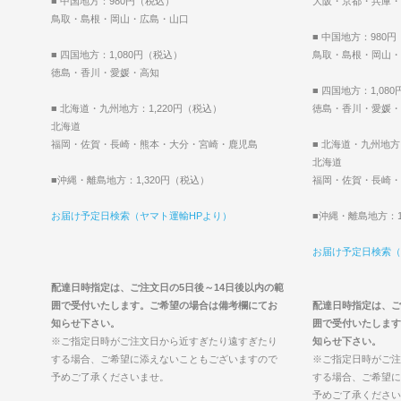
■ 中国地方：980円（税込）
大阪・京都・兵庫・
鳥取・島根・岡山・広島・山口
■ 中国地方：980
■ 四国地方：1,080円（税込）
鳥取・島根・岡山・
徳島・香川・愛媛・高知
■ 四国地方：1,08
■ 北海道・九州地方：1,220円（税込）
徳島・香川・愛媛・
北海道
福岡・佐賀・長崎・熊本・大分・宮崎・鹿児島
■ 北海道・九州地方
北海道
■沖縄・離島地方：1,320円（税込）
福岡・佐賀・長崎・
お届け予定日検索（ヤマト運輸HPより）
■沖縄・離島地方：1
お届け予定日検索（
配達日時指定は、ご注文日の5日後～14日後以内の範
囲で受付いたします。ご希望の場合は備考欄にてお
配達日時指定は、ご
知らせ下さい。
囲で受付いたします
※ご指定日時がご注文日から近すぎたり遠すぎたり
知らせ下さい。
する場合、ご希望に添えないこともございますので
※ご指定日時がご注
予めご了承くださいませ。
する場合、ご希望に
予めご了承ください