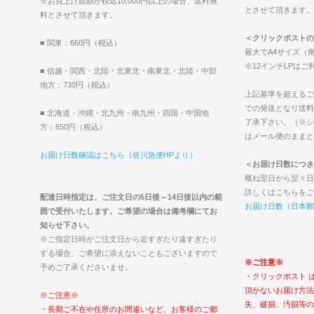
※お買上げ総額が税込10,000円以上の場合、送料無
とさせて頂きます。（2
料とさせて頂きます。
＜クリックポストの
■ 関東：660円（税込）
最大でA4サイズ（角
※12インチLPは
■ 信越・関西・北陸・北東北・南東北・北陸・中部
地方：730円（税込）
上記基準を超えるご
での発送となり送料
■ 北海道・沖縄・北九州・南九州・四国・中国地
了承下さい。（※シ
方：850円（税込）
はメール便のままと
お届け日数確認はこちら（佐川急便HPより）
＜お届け日数につき
概ね翌日から翌々日
詳しくはこちらをご
配達日時指定は、ご注文日の5日後～14日後以内の範
お届け日数（日本郵
囲で受付いたします。ご希望の場合は備考欄にてお
知らせ下さい。
※ご指定日時がご注文日から近すぎたり遠すぎたり
する場合、ご希望に添えないこともございますので
※ご注意※
予めご了承くださいませ。
・クリックポスト 
頂かないお届け方法
※ご注意※
失、破損、汚損等の
・長期ご不在や住所のお間違いなど、お客様のご都