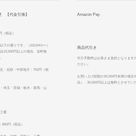
便 【代金引換】
Amazon Pay
0円（税込）
下の通りです。（2023/4/1〜）
商品代引き
10,000円以上の場合、送料無
。
代引手数料はお客さま負担となります
ださい。
東北・北陸・中部地方：750円（税
お買い上げ総額が30,000円未満の場合3
込）、30,000円以上は無料とさせて
・埼玉・茨城・栃木・群馬・山
三重
：860円（税込）