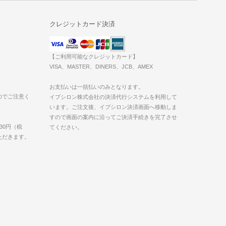
クレジットカード決済
【ご利用可能なクレジットカード】
VISA、MASTER、DINERS、JCB、AMEX
お支払いは一括払いのみとなります。
のでご注意く
イプシロン株式会社の決済代行システムを利用して
います。ご注文後、イプシロン決済画面へ移動しま
すので画面の案内に沿ってご決済手続きを完了させ
30円（税
てください。
いただきます。