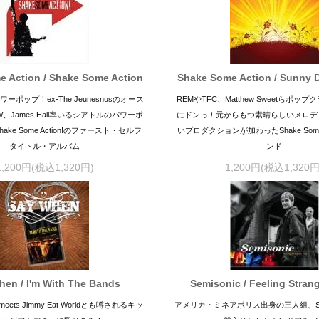
 Action / Shake Some Action
Shake Some Action / Sunny 
ポップ！ex-The Jeunesnusのオース
REMやTFC、Matthew Sweetらポッ
、James Hall率いるシアトルのパワーポ
にドンっ！元からもつ素晴らしいメロデ
ke Some Action!のファースト・セルフ
いプロダクションが加わったShake Some 
タイトル・アルバム
ンド
1,200円(税込1,320円)
1,200円(税込1,320円
hen / I'm With The Bands
Semisonic / Feeling Strang
s meets Jimmy Eat Worldとも噂されるキッ
アメリカ・ミネアポリス出身の三人組、SE