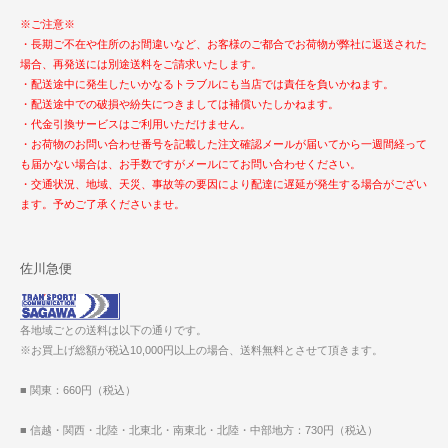
※ご注意※
・長期ご不在や住所のお間違いなど、お客様のご都合でお荷物が弊社に返送された
場合、再発送には別途送料をご請求いたします。
・配送途中に発生したいかなるトラブルにも当店では責任を負いかねます。
・配送途中での破損や紛失につきましては補償いたしかねます。
・代金引換サービスはご利用いただけません。
・お荷物のお問い合わせ番号を記載した注文確認メールが届いてから一週間経って
も届かない場合は、お手数ですがメールにてお問い合わせください。
・交通状況、地域、天災、事故等の要因により配達に遅延が発生する場合がござい
ます。予めご了承くださいませ。
佐川急便
各地域ごとの送料は以下の通りです。
※お買上げ総額が税込10,000円以上の場合、送料無料とさせて頂きます。
■ 関東：660円（税込）
■ 信越・関西・北陸・北東北・南東北・北陸・中部地方：730円（税込）