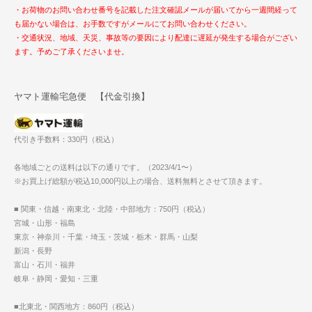
・お荷物のお問い合わせ番号を記載した注文確認メールが届いてから一週間経って
も届かない場合は、お手数ですがメールにてお問い合わせください。
・交通状況、地域、天災、事故等の要因により配達に遅延が発生する場合がござい
ます。予めご了承くださいませ。
ヤマト運輸宅急便 【代金引換】
代引き手数料：330円（税込）
各地域ごとの送料は以下の通りです。（2023/4/1〜）
※お買上げ総額が税込10,000円以上の場合、送料無料とさせて頂きます。
■ 関東・信越・南東北・北陸・中部地方：750円（税込）
宮城・山形・福島
東京・神奈川・千葉・埼玉・茨城・栃木・群馬・山梨
新潟・長野
富山・石川・福井
岐阜・静岡・愛知・三重
■北東北・関西地方：860円（税込）