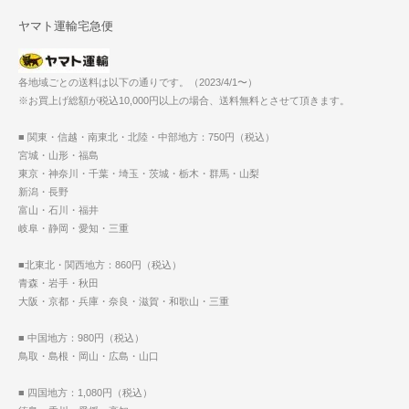
ヤマト運輸宅急便
各地域ごとの送料は以下の通りです。（2023/4/1〜）
※お買上げ総額が税込10,000円以上の場合、送料無料とさせて頂きます。
■ 関東・信越・南東北・北陸・中部地方：750円（税込）
宮城・山形・福島
東京・神奈川・千葉・埼玉・茨城・栃木・群馬・山梨
新潟・長野
富山・石川・福井
岐阜・静岡・愛知・三重
■北東北・関西地方：860円（税込）
青森・岩手・秋田
大阪・京都・兵庫・奈良・滋賀・和歌山・三重
■ 中国地方：980円（税込）
鳥取・島根・岡山・広島・山口
■ 四国地方：1,080円（税込）