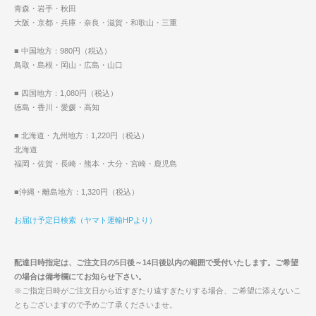
青森・岩手・秋田
大阪・京都・兵庫・奈良・滋賀・和歌山・三重
■ 中国地方：980円（税込）
鳥取・島根・岡山・広島・山口
■ 四国地方：1,080円（税込）
徳島・香川・愛媛・高知
■ 北海道・九州地方：1,220円（税込）
北海道
福岡・佐賀・長崎・熊本・大分・宮崎・鹿児島
■沖縄・離島地方：1,320円（税込）
お届け予定日検索（ヤマト運輸HPより）
配達日時指定は、ご注文日の5日後～14日後以内の範囲で受付いたします。ご希望
の場合は備考欄にてお知らせ下さい。
※ご指定日時がご注文日から近すぎたり遠すぎたりする場合、ご希望に添えないこ
ともございますので予めご了承くださいませ。