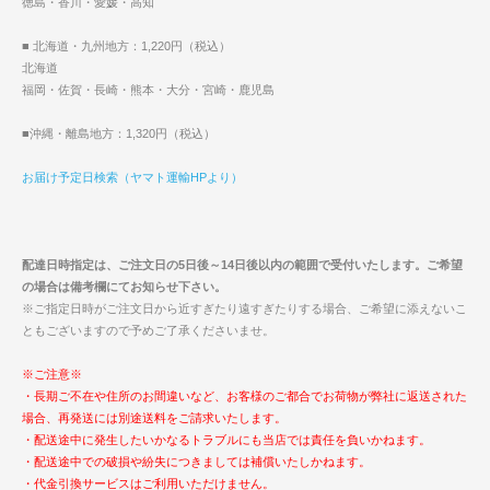
徳島・香川・愛媛・高知
■ 北海道・九州地方：1,220円（税込）
北海道
福岡・佐賀・長崎・熊本・大分・宮崎・鹿児島
■沖縄・離島地方：1,320円（税込）
お届け予定日検索（ヤマト運輸HPより）
配達日時指定は、ご注文日の5日後～14日後以内の範囲で受付いたします。ご希望
の場合は備考欄にてお知らせ下さい。
※ご指定日時がご注文日から近すぎたり遠すぎたりする場合、ご希望に添えないこ
ともございますので予めご了承くださいませ。
※ご注意※
・長期ご不在や住所のお間違いなど、お客様のご都合でお荷物が弊社に返送された
場合、再発送には別途送料をご請求いたします。
・配送途中に発生したいかなるトラブルにも当店では責任を負いかねます。
・配送途中での破損や紛失につきましては補償いたしかねます。
・代金引換サービスはご利用いただけません。