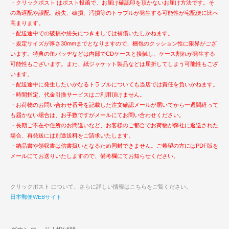
・クリックポスト はポスト投函で、お届け確認印を頂かないお届け方法です。そ
の為遅配や誤配、紛失、破損、汚損等のトラブルが発生する可能性が宅配便に比べ
高まります。
・配送途中での破損や紛失につきましては補償いたしかねます。
・規定サイズが厚さ30mmまでとなりますので、梱包のクッション性に限界がござ
います。特典の缶バッヂなどは内部でCDケースと接触し、ケース割れが発生する
可能性もございます。また、紙ジャケット製品などは屈折してしまう可能性もござ
います。
・配送途中に発生したいかなるトラブルについても当店では責任を負いかねます。
・時間指定、代金引換サービスはご利用頂けません。
・お荷物のお問い合わせ番号を記載した注文確認メールが届いてから一週間経って
も届かない場合は、お手数ですがメールにてお問い合わせください。
・長期ご不在や住所のお間違いなど、お客様のご都合でお荷物が弊社に返送された
場合、再発送には別途送料をご請求いたします。
・納品書や領収書は信書扱いとなるため同封できません。ご希望の方にはPDF版を
メールにてお送りいたしますので、備考欄にてお知らせください。
クリックポスト について、さらに詳しい情報はこちらをご覧ください。
日本郵便WEBサイト