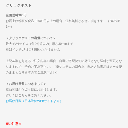
クリックポスト
全国送料300円
お買上げ総額が税込10,000円以上の場合、送料無料とさせて頂きます。（2023/4/
1〜）
＜クリックポストの容量について＞
最大でA4サイズ（角2封筒以内）厚さ30mmまで
※12インチLPはご利用いただけません
上記基準を超えるご注文内容の場合、自動で宅配便での発送となり送料が変更とな
りますので、予めご了承下さい。（※システムの都合上、配送方法表示はメール便
のままとなりますのでご注意下さい）
＜お届け日数につきまして＞
概ね翌日から翌々日にお届けします。
詳しくはこちらをご覧ください。
お届け日数（日本郵便WEBサイトより）
※ご注意※