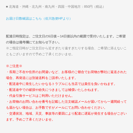
■ 北海道・沖縄・北九州・南九州・四国・中国地方：850円（税込）
お届け日数確認はこちら（佐川急便HPより）
配達日時指定は、ご注文日の5日後～14日後以内の範囲で受付いたします。ご希望
の場合は備考欄にてお知らせ下さい。
※ご指定日時がご注文日から近すぎたり遠すぎたりする場合、ご希望に添えないこ
ともございますので予めご了承くださいませ。
※ご注意※
・長期ご不在や住所のお間違いなど、お客様のご都合でお荷物が弊社に返送された
場合、再発送には別途送料をご請求いたします。
・配送途中に発生したいかなるトラブルにも当店では責任を負いかねます。
・配送途中での破損や紛失につきましては補償いたしかねます。
・代金引換サービスはご利用いただけません。
・お荷物のお問い合わせ番号を記載した注文確認メールが届いてから一週間経って
も届かない場合は、お手数ですがメールにてお問い合わせください。
・交通状況、地域、天災、事故等の要因により配達に遅延が発生する場合がござい
ます。予めご了承くださいませ。