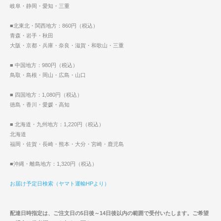
岐阜・静岡・愛知・三重
■北東北・関西地方：860円（税込）
青森・岩手・秋田
大阪・京都・兵庫・奈良・滋賀・和歌山・三重
■ 中国地方：980円（税込）
鳥取・島根・岡山・広島・山口
■ 四国地方：1,080円（税込）
徳島・香川・愛媛・高知
■ 北海道・九州地方：1,220円（税込）
北海道
福岡・佐賀・長崎・熊本・大分・宮崎・鹿児島
■沖縄・離島地方：1,320円（税込）
お届け予定日検索（ヤマト運輸HPより）
配達日時指定は、ご注文日の5日後～14日後以内の範囲で受付いたします。ご希望