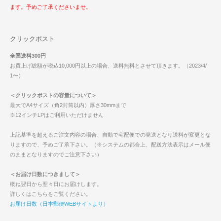
ます。予めご了承くださいませ。
クリックポスト
全国送料300円
お買上げ総額が税込10,000円以上の場合、送料無料とさせて頂きます。（2023/4/
1〜）
＜クリックポストの容量について＞
最大でA4サイズ（角2封筒以内）厚さ30mmまで
※12インチLPはご利用いただけません
上記基準を超えるご注文内容の場合、自動で宅配便での発送となり送料が変更とな
りますので、予めご了承下さい。（※システムの都合上、配送方法表示はメール便
のままとなりますのでご注意下さい）
＜お届け日数につきまして＞
概ね翌日から翌々日にお届けします。
詳しくはこちらをご覧ください。
お届け日数（日本郵便WEBサイトより）