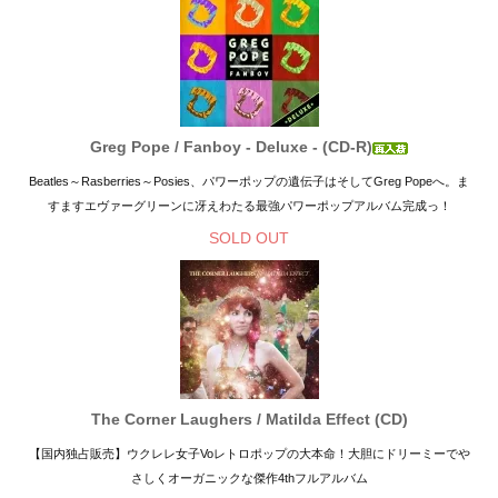
Greg Pope / Fanboy - Deluxe - (CD-R)
Beatles～Rasberries～Posies、パワーポップの遺伝子はそしてGreg Popeへ。ま
すますエヴァーグリーンに冴えわたる最強パワーポップアルバム完成っ！
SOLD OUT
The Corner Laughers / Matilda Effect (CD)
【国内独占販売】ウクレレ女子Voレトロポップの大本命！大胆にドリーミーでや
さしくオーガニックな傑作4thフルアルバム