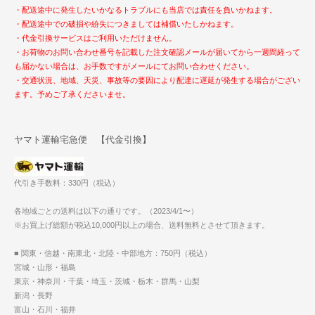
・配送途中に発生したいかなるトラブルにも当店では責任を負いかねます。
・配送途中での破損や紛失につきましては補償いたしかねます。
・代金引換サービスはご利用いただけません。
・お荷物のお問い合わせ番号を記載した注文確認メールが届いてから一週間経って
も届かない場合は、お手数ですがメールにてお問い合わせください。
・交通状況、地域、天災、事故等の要因により配達に遅延が発生する場合がござい
ます。予めご了承くださいませ。
ヤマト運輸宅急便 【代金引換】
代引き手数料：330円（税込）
各地域ごとの送料は以下の通りです。（2023/4/1〜）
※お買上げ総額が税込10,000円以上の場合、送料無料とさせて頂きます。
■ 関東・信越・南東北・北陸・中部地方：750円（税込）
宮城・山形・福島
東京・神奈川・千葉・埼玉・茨城・栃木・群馬・山梨
新潟・長野
富山・石川・福井