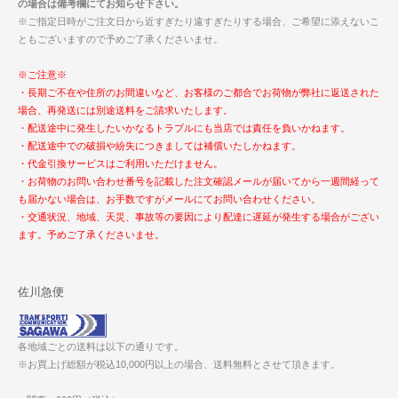
の場合は備考欄にてお知らせ下さい。
※ご指定日時がご注文日から近すぎたり遠すぎたりする場合、ご希望に添えないこ
ともございますので予めご了承くださいませ。
※ご注意※
・長期ご不在や住所のお間違いなど、お客様のご都合でお荷物が弊社に返送された
場合、再発送には別途送料をご請求いたします。
・配送途中に発生したいかなるトラブルにも当店では責任を負いかねます。
・配送途中での破損や紛失につきましては補償いたしかねます。
・代金引換サービスはご利用いただけません。
・お荷物のお問い合わせ番号を記載した注文確認メールが届いてから一週間経って
も届かない場合は、お手数ですがメールにてお問い合わせください。
・交通状況、地域、天災、事故等の要因により配達に遅延が発生する場合がござい
ます。予めご了承くださいませ。
佐川急便
各地域ごとの送料は以下の通りです。
※お買上げ総額が税込10,000円以上の場合、送料無料とさせて頂きます。