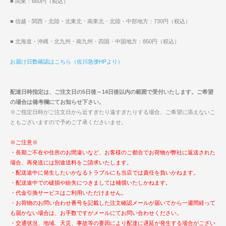
■ 関東：660円（税込）
■ 信越・関西・北陸・北東北・南東北・北陸・中部地方：730円（税込）
■ 北海道・沖縄・北九州・南九州・四国・中国地方：850円（税込）
お届け日数確認はこちら（佐川急便HPより）
配達日時指定は、ご注文日の5日後～14日後以内の範囲で受付いたします。ご希望
の場合は備考欄にてお知らせ下さい。
※ご指定日時がご注文日から近すぎたり遠すぎたりする場合、ご希望に添えないこ
ともございますので予めご了承くださいませ。
※ご注意※
・長期ご不在や住所のお間違いなど、お客様のご都合でお荷物が弊社に返送された
場合、再発送には別途送料をご請求いたします。
・配送途中に発生したいかなるトラブルにも当店では責任を負いかねます。
・配送途中での破損や紛失につきましては補償いたしかねます。
・代金引換サービスはご利用いただけません。
・お荷物のお問い合わせ番号を記載した注文確認メールが届いてから一週間経って
も届かない場合は、お手数ですがメールにてお問い合わせください。
・交通状況、地域、天災、事故等の要因により配達に遅延が発生する場合がござい