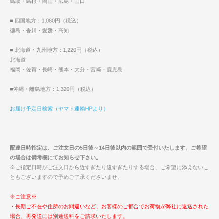
鳥取・島根・岡山・広島・山口
■ 四国地方：1,080円（税込）
徳島・香川・愛媛・高知
■ 北海道・九州地方：1,220円（税込）
北海道
福岡・佐賀・長崎・熊本・大分・宮崎・鹿児島
■沖縄・離島地方：1,320円（税込）
お届け予定日検索（ヤマト運輸HPより）
配達日時指定は、ご注文日の5日後～14日後以内の範囲で受付いたします。ご希望
の場合は備考欄にてお知らせ下さい。
※ご指定日時がご注文日から近すぎたり遠すぎたりする場合、ご希望に添えないこ
ともございますので予めご了承くださいませ。
※ご注意※
・長期ご不在や住所のお間違いなど、お客様のご都合でお荷物が弊社に返送された
場合、再発送には別途送料をご請求いたします。