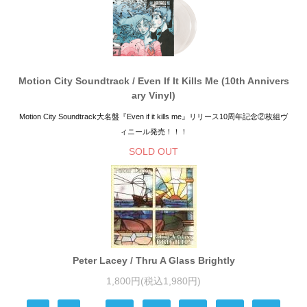
Motion City Soundtrack / Even If It Kills Me (10th Annivers
ary Vinyl)
Motion City Soundtrack大名盤『Even if it kills me』リリース10周年記念②枚組ヴ
ィニール発売！！！
SOLD OUT
Peter Lacey / Thru A Glass Brightly
1,800円(税込1,980円)