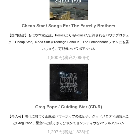
Cheap Star / Songs For The Farrelly Brothers
【国内独占】もはや本家公認、PosiesよりもPosiesだと評されるパワポプロジェ
クトCheap Star。Nada SurfやTeenage Fanclub、The Lemonheadsファンにも届
いちゃう、万能極上パワポアルバム
1,900円(税込2,090円)
Greg Pope / Guiding Star (CD-R)
【再入荷】現代に息づく正統派パワーポップの遺伝子。グッドメロディ請負人こ
とGreg Pope、星空へと続くきらびやかでセンシティヴな7thフルアルバム
1,207円(税込1,328円)