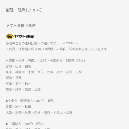
配送・送料について
ヤマト運輸宅急便
各地域ごとの送料は以下の通りです。（2023/4/1〜）
※お買上げ総額が税込10,000円以上の場合、送料無料とさせて頂きます。
■ 関東・信越・南東北・北陸・中部地方：750円（税込）
宮城・山形・福島
東京・神奈川・千葉・埼玉・茨城・栃木・群馬・山梨
新潟・長野
富山・石川・福井
岐阜・静岡・愛知・三重
■北東北・関西地方：860円（税込）
青森・岩手・秋田
大阪・京都・兵庫・奈良・滋賀・和歌山・三重
■ 中国地方：980円（税込）