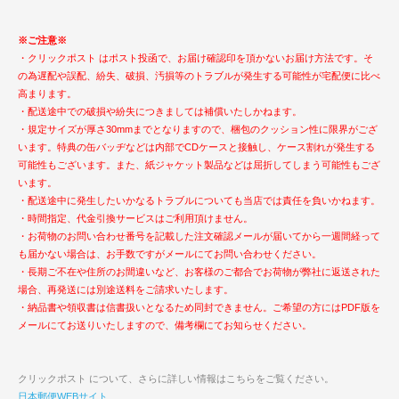
※ご注意※
・クリックポスト はポスト投函で、お届け確認印を頂かないお届け方法です。そ
の為遅配や誤配、紛失、破損、汚損等のトラブルが発生する可能性が宅配便に比べ
高まります。
・配送途中での破損や紛失につきましては補償いたしかねます。
・規定サイズが厚さ30mmまでとなりますので、梱包のクッション性に限界がござ
います。特典の缶バッヂなどは内部でCDケースと接触し、ケース割れが発生する
可能性もございます。また、紙ジャケット製品などは屈折してしまう可能性もござ
います。
・配送途中に発生したいかなるトラブルについても当店では責任を負いかねます。
・時間指定、代金引換サービスはご利用頂けません。
・お荷物のお問い合わせ番号を記載した注文確認メールが届いてから一週間経って
も届かない場合は、お手数ですがメールにてお問い合わせください。
・長期ご不在や住所のお間違いなど、お客様のご都合でお荷物が弊社に返送された
場合、再発送には別途送料をご請求いたします。
・納品書や領収書は信書扱いとなるため同封できません。ご希望の方にはPDF版を
メールにてお送りいたしますので、備考欄にてお知らせください。
クリックポスト について、さらに詳しい情報はこちらをご覧ください。
日本郵便WEBサイト