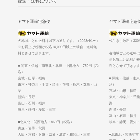
配送・送料について
ヤマト運輸宅急便
ヤマト運輸宅急
各地域ごとの送料は以下の通りです。（2023/4/1〜）
代引き手数料：33
※お買上げ総額が税込10,000円以上の場合、送料無
料とさせて頂きます。
各地域ごとの送料は以
※お買上げ総額が税込
■ 関東・信越・南東北・北陸・中部地方：750円（税
料とさせて頂きます
込）
宮城・山形・福島
■ 関東・信越・南
東京・神奈川・千葉・埼玉・茨城・栃木・群馬・山
込）
梨
宮城・山形・福島
新潟・長野
東京・神奈川・千葉
富山・石川・福井
梨
岐阜・静岡・愛知・三重
新潟・長野
富山・石川・福井
■北東北・関西地方：860円（税込）
岐阜・静岡・愛知・
青森・岩手・秋田
大阪・京都・兵庫・奈良・滋賀・和歌山・三重
■北東北・関西地方