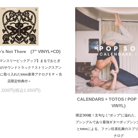
he’s Not There (7″ VINYL+CD)
1月マンスリーピックアップ】まるでおとぎ
画のサウンドトラック？ストリングスアン
に取り入れたtotos新章アナログＥＰ＜当
店限定特典付＞
1,500円(税込1,650円)
CALENDARS + TOTOS / POP 
VINYL)
限定300枚！文句なく“ポップ”に溢れた
プシングルであり最強ギターポップシングル。
とtotosによる、ファン狂喜乱舞のスプ
ナログ