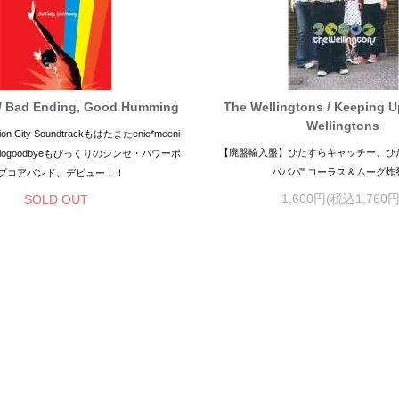
 / Bad Ending, Good Humming
The Wellingtons / Keeping U
Wellingtons
n City Soundtrackもはたまたenie*meeni
【廃盤輸入盤】ひたすらキャッチー、ひ
llogoodbyeもびっくりのシンセ・パワーポ
パパパ" コーラス＆ムーグ炸
プコアバンド、デビュー！！
1,600円(税込1,760円
SOLD OUT