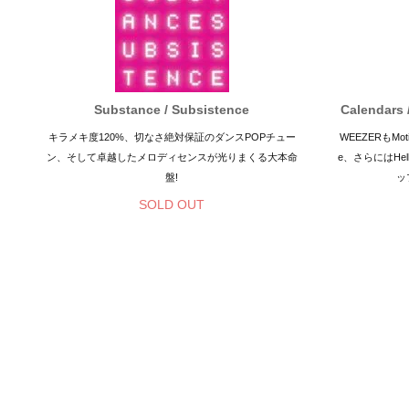
Substance / Subsistence
Calendars
キラメキ度120%、切なさ絶対保証のダンスPOPチュー
WEEZERもMotio
ン、そして卓越したメロディセンスが光りまくる大本命
e、さらにはHe
盤!
ッ
SOLD OUT