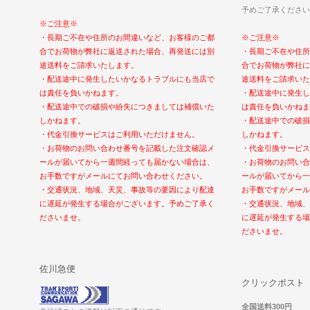
予めご了承ください
※ご注意※
・長期ご不在や住所のお間違いなど、お客様のご都
※ご注意※
合でお荷物が弊社に返送された場合、再発送には別
・長期ご不在や住所
途送料をご請求いたします。
合でお荷物が弊社に
・配送途中に発生したいかなるトラブルにも当店で
途送料をご請求いた
は責任を負いかねます。
・配送途中に発生し
・配送途中での破損や紛失につきましては補償いた
は責任を負いかねま
しかねます。
・配送途中での破損
・代金引換サービスはご利用いただけません。
しかねます。
・お荷物のお問い合わせ番号を記載した注文確認メ
・代金引換サービス
ールが届いてから一週間経っても届かない場合は、
・お荷物のお問い合
お手数ですがメールにてお問い合わせください。
ールが届いてから一
・交通状況、地域、天災、事故等の要因により配達
お手数ですがメール
に遅延が発生する場合がございます。予めご了承く
・交通状況、地域、
ださいませ。
に遅延が発生する場
ださいませ。
佐川急便
クリックポスト
全国送料300円