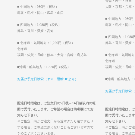
青森・岩手・秋田
■ 中国地方：980円（税込）
大阪・京都・兵庫・
鳥取・島根・岡山・広島・山口
■ 中国地方：980
■ 四国地方：1,080円（税込）
鳥取・島根・岡山・
徳島・香川・愛媛・高知
■ 四国地方：1,08
■ 北海道・九州地方：1,220円（税込）
徳島・香川・愛媛・
北海道
福岡・佐賀・長崎・熊本・大分・宮崎・鹿児島
■ 北海道・九州地方
北海道
■沖縄・離島地方：1,320円（税込）
福岡・佐賀・長崎・
お届け予定日検索（ヤマト運輸HPより）
■沖縄・離島地方：1
お届け予定日検索（
配達日時指定は、ご注文日の5日後～14日後以内の範
囲で受付いたします。ご希望の場合は備考欄にてお
配達日時指定は、ご
知らせ下さい。
囲で受付いたします
※ご指定日時がご注文日から近すぎたり遠すぎたり
知らせ下さい。
する場合、ご希望に添えないこともございますので
※ご指定日時がご注
予めご了承くださいませ。
する場合、ご希望に