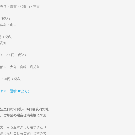
奈良・滋賀・和歌山・三重
円（税込）
広島・山口
0円（税込）
高知
：1,220円（税込）
熊本・大分・宮崎・鹿児島
,320円（税込）
ヤマト運輸HPより）
注文日の5日後～14日後以内の範
。ご希望の場合は備考欄にてお
文日から近すぎたり遠すぎたり
添えないこともございますので