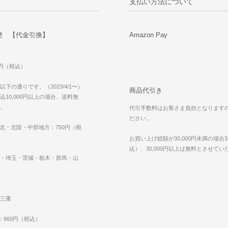
支払い方法について
便 【代金引換】
Amazon Pay
0円（税込）
下の通りです。（2023/4/1〜）
商品代引き
10,000円以上の場合、送料無
。
代引手数料はお客さま負担となります
ださい。
東北・北陸・中部地方：750円（税
お買い上げ総額が30,000円未満の場合3
込）、30,000円以上は無料とさせて
・埼玉・茨城・栃木・群馬・山
三重
：860円（税込）