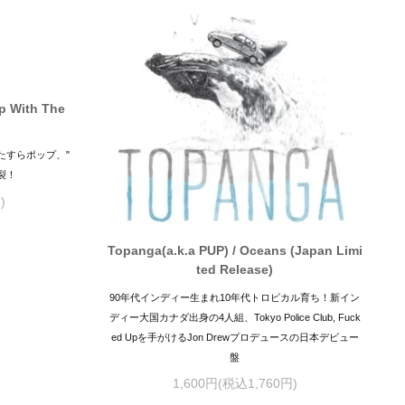
p With The
たすらポップ、"
裂！
)
Topanga(a.k.a PUP) / Oceans (Japan Limi
ted Release)
90年代インディー生まれ10年代トロピカル育ち！新イン
ディー大国カナダ出身の4人組、Tokyo Police Club, Fuck
ed Upを手がけるJon Drewプロデュースの日本デビュー
盤
1,600円(税込1,760円)