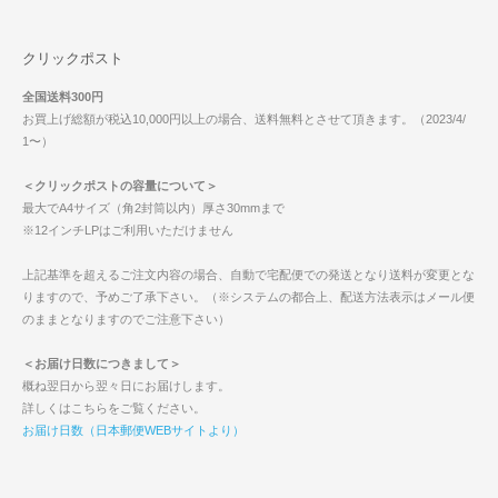
クリックポスト
全国送料300円
お買上げ総額が税込10,000円以上の場合、送料無料とさせて頂きます。（2023/4/
1〜）
＜クリックポストの容量について＞
最大でA4サイズ（角2封筒以内）厚さ30mmまで
※12インチLPはご利用いただけません
上記基準を超えるご注文内容の場合、自動で宅配便での発送となり送料が変更とな
りますので、予めご了承下さい。（※システムの都合上、配送方法表示はメール便
のままとなりますのでご注意下さい）
＜お届け日数につきまして＞
概ね翌日から翌々日にお届けします。
詳しくはこちらをご覧ください。
お届け日数（日本郵便WEBサイトより）