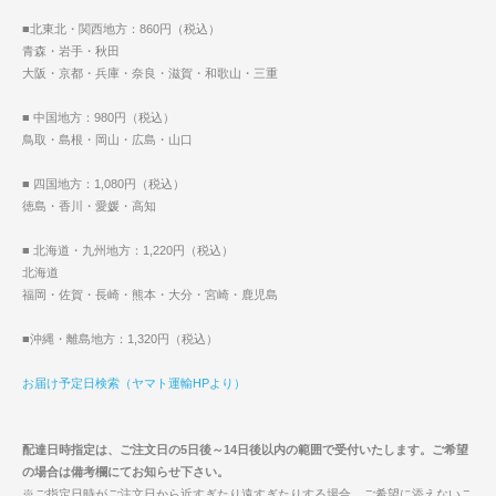
■北東北・関西地方：860円（税込）
青森・岩手・秋田
大阪・京都・兵庫・奈良・滋賀・和歌山・三重
■ 中国地方：980円（税込）
鳥取・島根・岡山・広島・山口
■ 四国地方：1,080円（税込）
徳島・香川・愛媛・高知
■ 北海道・九州地方：1,220円（税込）
北海道
福岡・佐賀・長崎・熊本・大分・宮崎・鹿児島
■沖縄・離島地方：1,320円（税込）
お届け予定日検索（ヤマト運輸HPより）
配達日時指定は、ご注文日の5日後～14日後以内の範囲で受付いたします。ご希望
の場合は備考欄にてお知らせ下さい。
※ご指定日時がご注文日から近すぎたり遠すぎたりする場合、ご希望に添えないこ