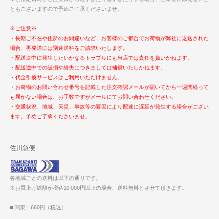
ともございますので予めご了承くださいませ。
※ご注意※
・長期ご不在や住所のお間違いなど、お客様のご都合でお荷物が弊社に返送された
場合、再発送には別途送料をご請求いたします。
・配送途中に発生したいかなるトラブルにも当店では責任を負いかねます。
・配送途中での破損や紛失につきましては補償いたしかねます。
・代金引換サービスはご利用いただけません。
・お荷物のお問い合わせ番号を記載した注文確認メールが届いてから一週間経って
も届かない場合は、お手数ですがメールにてお問い合わせください。
・交通状況、地域、天災、事故等の要因により配達に遅延が発生する場合がござい
ます。予めご了承くださいませ。
佐川急便
各地域ごとの送料は以下の通りです。
※お買上げ総額が税込10,000円以上の場合、送料無料とさせて頂きます。
■ 関東：660円（税込）