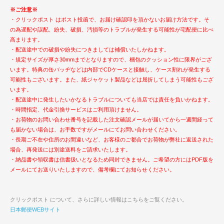
※ご注意※
・クリックポスト はポスト投函で、お届け確認印を頂かないお届け方法です。そ
の為遅配や誤配、紛失、破損、汚損等のトラブルが発生する可能性が宅配便に比べ
高まります。
・配送途中での破損や紛失につきましては補償いたしかねます。
・規定サイズが厚さ30mmまでとなりますので、梱包のクッション性に限界がござ
います。特典の缶バッヂなどは内部でCDケースと接触し、ケース割れが発生する
可能性もございます。また、紙ジャケット製品などは屈折してしまう可能性もござ
います。
・配送途中に発生したいかなるトラブルについても当店では責任を負いかねます。
・時間指定、代金引換サービスはご利用頂けません。
・お荷物のお問い合わせ番号を記載した注文確認メールが届いてから一週間経って
も届かない場合は、お手数ですがメールにてお問い合わせください。
・長期ご不在や住所のお間違いなど、お客様のご都合でお荷物が弊社に返送された
場合、再発送には別途送料をご請求いたします。
・納品書や領収書は信書扱いとなるため同封できません。ご希望の方にはPDF版を
メールにてお送りいたしますので、備考欄にてお知らせください。
クリックポスト について、さらに詳しい情報はこちらをご覧ください。
日本郵便WEBサイト