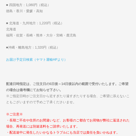
■ 四国地方：1,080円（税込）
徳島・香川・愛媛・高知
■ 北海道・九州地方：1,220円（税込）
北海道
福岡・佐賀・長崎・熊本・大分・宮崎・鹿児島
■沖縄・離島地方：1,320円（税込）
お届け予定日検索（ヤマト運輸HPより）
配達日時指定は、ご注文日の5日後～14日後以内の範囲で受付いたします。ご希望
の場合は備考欄にてお知らせ下さい。
※ご指定日時がご注文日から近すぎたり遠すぎたりする場合、ご希望に添えないこ
ともございますので予めご了承くださいませ。
※ご注意※
・長期ご不在や住所のお間違いなど、お客様のご都合でお荷物が弊社に返送された
場合、再発送には別途送料をご請求いたします。
・配送途中に発生したいかなるトラブルにも当店では責任を負いかねます。