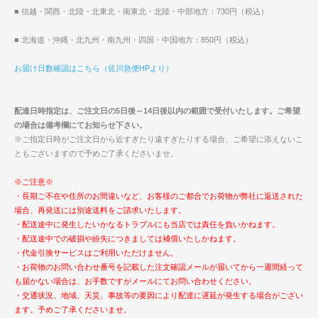
■ 信越・関西・北陸・北東北・南東北・北陸・中部地方：730円（税込）
■ 北海道・沖縄・北九州・南九州・四国・中国地方：850円（税込）
お届け日数確認はこちら（佐川急便HPより）
配達日時指定は、ご注文日の5日後～14日後以内の範囲で受付いたします。ご希望
の場合は備考欄にてお知らせ下さい。
※ご指定日時がご注文日から近すぎたり遠すぎたりする場合、ご希望に添えないこ
ともございますので予めご了承くださいませ。
※ご注意※
・長期ご不在や住所のお間違いなど、お客様のご都合でお荷物が弊社に返送された
場合、再発送には別途送料をご請求いたします。
・配送途中に発生したいかなるトラブルにも当店では責任を負いかねます。
・配送途中での破損や紛失につきましては補償いたしかねます。
・代金引換サービスはご利用いただけません。
・お荷物のお問い合わせ番号を記載した注文確認メールが届いてから一週間経って
も届かない場合は、お手数ですがメールにてお問い合わせください。
・交通状況、地域、天災、事故等の要因により配達に遅延が発生する場合がござい
ます。予めご了承くださいませ。