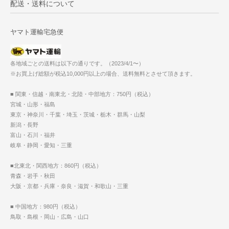
配送・送料について
ヤマト運輸宅急便
各地域ごとの送料は以下の通りです。（2023/4/1〜）
※お買上げ総額が税込10,000円以上の場合、送料無料とさせて頂きます。
■ 関東・信越・南東北・北陸・中部地方：750円（税込）
宮城・山形・福島
東京・神奈川・千葉・埼玉・茨城・栃木・群馬・山梨
新潟・長野
富山・石川・福井
岐阜・静岡・愛知・三重
■北東北・関西地方：860円（税込）
青森・岩手・秋田
大阪・京都・兵庫・奈良・滋賀・和歌山・三重
■ 中国地方：980円（税込）
鳥取・島根・岡山・広島・山口