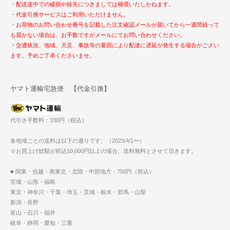
・配送途中での破損や紛失につきましては補償いたしかねます。
・代金引換サービスはご利用いただけません。
・お荷物のお問い合わせ番号を記載した注文確認メールが届いてから一週間経って
も届かない場合は、お手数ですがメールにてお問い合わせください。
・交通状況、地域、天災、事故等の要因により配達に遅延が発生する場合がござい
ます。予めご了承くださいませ。
ヤマト運輸宅急便 【代金引換】
代引き手数料：330円（税込）
各地域ごとの送料は以下の通りです。（2023/4/1〜）
※お買上げ総額が税込10,000円以上の場合、送料無料とさせて頂きます。
■ 関東・信越・南東北・北陸・中部地方：750円（税込）
宮城・山形・福島
東京・神奈川・千葉・埼玉・茨城・栃木・群馬・山梨
新潟・長野
富山・石川・福井
岐阜・静岡・愛知・三重