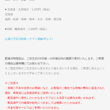
■ 北海道・九州地方：1,220円（税込）
北海道
福岡・佐賀・長崎・熊本・大分・宮崎・鹿児島
■沖縄・離島地方：1,320円（税込）
お届け予定日検索（ヤマト運輸HPより）
配達日時指定は、ご注文日の5日後～14日後以内の範囲で受付いたします。ご希望
の場合は備考欄にてお知らせ下さい。
※ご指定日時がご注文日から近すぎたり遠すぎたりする場合、ご希望に添えないこ
ともございますので予めご了承くださいませ。
※ご注意※
・長期ご不在や住所のお間違いなど、お客様のご都合でお荷物が弊社に返送された
場合、再発送には別途送料をご請求いたします。
・配送途中に発生したいかなるトラブルにも当店では責任を負いかねます。
・配送途中での破損や紛失につきましては補償いたしかねます。
・代金引換サービスはご利用いただけません。