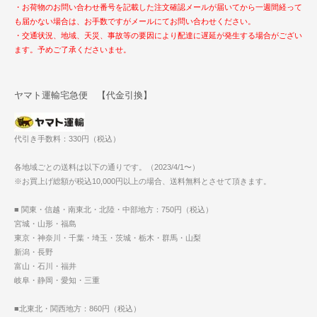
・お荷物のお問い合わせ番号を記載した注文確認メールが届いてから一週間経って
も届かない場合は、お手数ですがメールにてお問い合わせください。
・交通状況、地域、天災、事故等の要因により配達に遅延が発生する場合がござい
ます。予めご了承くださいませ。
ヤマト運輸宅急便 【代金引換】
代引き手数料：330円（税込）
各地域ごとの送料は以下の通りです。（2023/4/1〜）
※お買上げ総額が税込10,000円以上の場合、送料無料とさせて頂きます。
■ 関東・信越・南東北・北陸・中部地方：750円（税込）
宮城・山形・福島
東京・神奈川・千葉・埼玉・茨城・栃木・群馬・山梨
新潟・長野
富山・石川・福井
岐阜・静岡・愛知・三重
■北東北・関西地方：860円（税込）