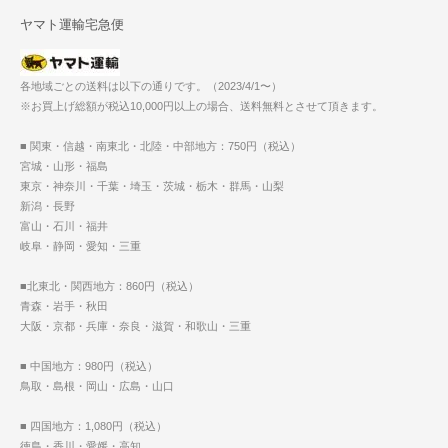
ヤマト運輸宅急便
各地域ごとの送料は以下の通りです。（2023/4/1〜）
※お買上げ総額が税込10,000円以上の場合、送料無料とさせて頂きます。
■ 関東・信越・南東北・北陸・中部地方：750円（税込）
宮城・山形・福島
東京・神奈川・千葉・埼玉・茨城・栃木・群馬・山梨
新潟・長野
富山・石川・福井
岐阜・静岡・愛知・三重
■北東北・関西地方：860円（税込）
青森・岩手・秋田
大阪・京都・兵庫・奈良・滋賀・和歌山・三重
■ 中国地方：980円（税込）
鳥取・島根・岡山・広島・山口
■ 四国地方：1,080円（税込）
徳島・香川・愛媛・高知