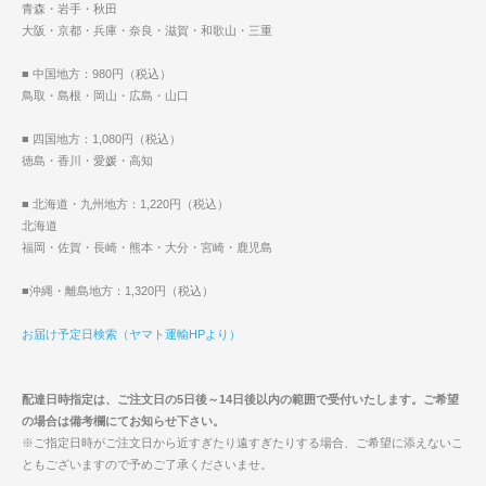
青森・岩手・秋田
大阪・京都・兵庫・奈良・滋賀・和歌山・三重
■ 中国地方：980円（税込）
鳥取・島根・岡山・広島・山口
■ 四国地方：1,080円（税込）
徳島・香川・愛媛・高知
■ 北海道・九州地方：1,220円（税込）
北海道
福岡・佐賀・長崎・熊本・大分・宮崎・鹿児島
■沖縄・離島地方：1,320円（税込）
お届け予定日検索（ヤマト運輸HPより）
配達日時指定は、ご注文日の5日後～14日後以内の範囲で受付いたします。ご希望
の場合は備考欄にてお知らせ下さい。
※ご指定日時がご注文日から近すぎたり遠すぎたりする場合、ご希望に添えないこ
ともございますので予めご了承くださいませ。