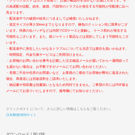
・クリックポスト はポスト投函で、お届け確認印を頂かないお届け方法です。そ
の為遅配や誤配、紛失、破損、汚損等のトラブルが発生する可能性が宅配便に比べ
高まります。
・配送途中での破損や紛失につきましては補償いたしかねます。
・規定サイズが厚さ30mmまでとなりますので、梱包のクッション性に限界がござ
います。特典の缶バッヂなどは内部でCDケースと接触し、ケース割れが発生する
可能性もございます。また、紙ジャケット製品などは屈折してしまう可能性もござ
います。
・配送途中に発生したいかなるトラブルについても当店では責任を負いかねます。
・時間指定、代金引換サービスはご利用頂けません。
・お荷物のお問い合わせ番号を記載した注文確認メールが届いてから一週間経って
も届かない場合は、お手数ですがメールにてお問い合わせください。
・長期ご不在や住所のお間違いなど、お客様のご都合でお荷物が弊社に返送された
場合、再発送には別途送料をご請求いたします。
・納品書や領収書は信書扱いとなるため同封できません。ご希望の方にはPDF版を
メールにてお送りいたしますので、備考欄にてお知らせください。
クリックポスト について、さらに詳しい情報はこちらをご覧ください。
日本郵便WEBサイト
ダウンロード / 投げ銭