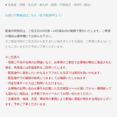
■ 北海道・沖縄・北九州・南九州・四国・中国地方：850円（税込）
お届け日数確認はこちら（佐川急便HPより）
配達日時指定は、ご注文日の5日後～14日後以内の範囲で受付いたします。ご希望
の場合は備考欄にてお知らせ下さい。
※ご指定日時がご注文日から近すぎたり遠すぎたりする場合、ご希望に添えないこ
ともございますので予めご了承くださいませ。
※ご注意※
・長期ご不在や住所のお間違いなど、お客様のご都合でお荷物が弊社に返送された
場合、再発送には別途送料をご請求いたします。
・配送途中に発生したいかなるトラブルにも当店では責任を負いかねます。
・配送途中での破損や紛失につきましては補償いたしかねます。
・代金引換サービスはご利用いただけません。
・お荷物のお問い合わせ番号を記載した注文確認メールが届いてから一週間経って
も届かない場合は、お手数ですがメールにてお問い合わせください。
・交通状況、地域、天災、事故等の要因により配達に遅延が発生する場合がござい
ます。予めご了承くださいませ。