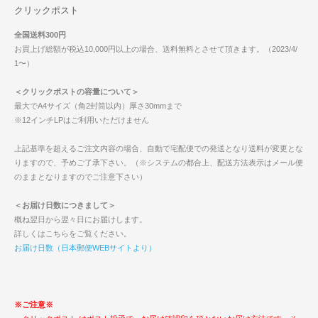
クリックポスト
全国送料300円
お買上げ総額が税込10,000円以上の場合、送料無料とさせて頂きます。（2023/4/
1〜）
＜クリックポストの容量について＞
最大でA4サイズ（角2封筒以内）厚さ30mmまで
※12インチLPはご利用いただけません
上記基準を超えるご注文内容の場合、自動で宅配便での発送となり送料が変更とな
りますので、予めご了承下さい。（※システムの都合上、配送方法表示はメール便
のままとなりますのでご注意下さい）
＜お届け日数につきまして＞
概ね翌日から翌々日にお届けします。
詳しくはこちらをご覧ください。
お届け日数（日本郵便WEBサイトより）
※ご注意※