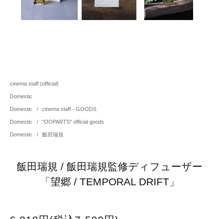
cinema staff (official)
Domestic
Domestic
/
cinema staff - GOODS
Domestic
/
"OOPARTS" official goods
Domestic
/
飯田瑞規
飯田瑞規 / 飯田瑞規監修ディフューザー
「望郷 / TEMPORAL DRIFT」