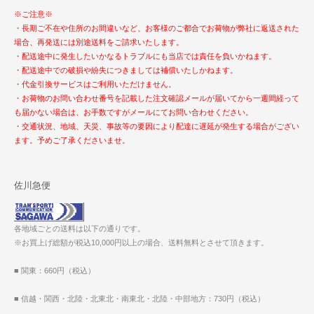
※ご注意※
・長期ご不在や住所のお間違いなど、お客様のご都合でお荷物が弊社に返送された
場合、再発送には別途送料をご請求いたします。
・配送途中に発生したいかなるトラブルにも当店では責任を負いかねます。
・配送途中での破損や紛失につきましては補償いたしかねます。
・代金引換サービスはご利用いただけません。
・お荷物のお問い合わせ番号を記載した注文確認メールが届いてから一週間経って
も届かない場合は、お手数ですがメールにてお問い合わせください。
・交通状況、地域、天災、事故等の要因により配達に遅延が発生する場合がござい
ます。予めご了承くださいませ。
佐川急便
各地域ごとの送料は以下の通りです。
※お買上げ総額が税込10,000円以上の場合、送料無料とさせて頂きます。
■ 関東：660円（税込）
■ 信越・関西・北陸・北東北・南東北・北陸・中部地方：730円（税込）