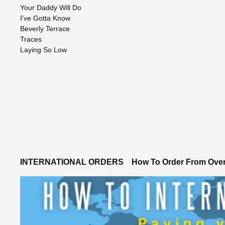
Your Daddy Will Do
I've Gotta Know
Beverly Terrace
Traces
Laying So Low
INTERNATIONAL ORDERS
How To Order From Ove