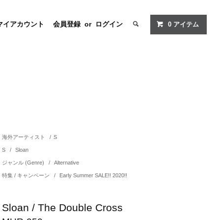
マイアカウント
会員登録
or
ログイン
0
アイテム
海外アーティスト
/
S
S
/
Sloan
ジャンル (Genre)
/
Alternative
特集 / キャンペーン
/
Early Summer SALE!! 2020!!
Sloan / The Double Cross