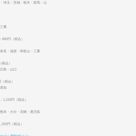
・埼玉・茨城・栃木・群馬・山
三重
：860円（税込）
奈良・滋賀・和歌山・三重
円（税込）
広島・山口
0円（税込）
高知
：1,220円（税込）
熊本・大分・宮崎・鹿児島
,320円（税込）
ヤマト運輸HPより）