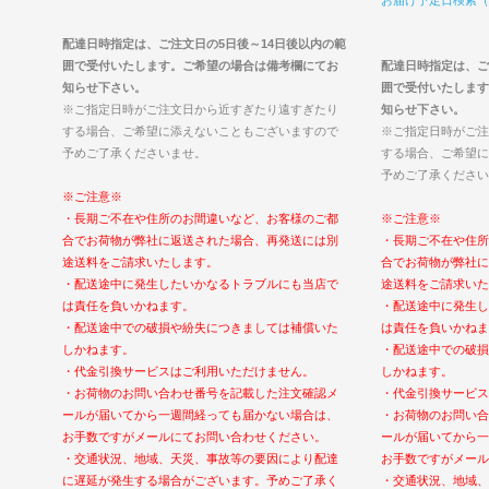
配達日時指定は、ご注文日の5日後～14日後以内の範
囲で受付いたします。ご希望の場合は備考欄にてお
配達日時指定は、ご
知らせ下さい。
囲で受付いたします
※ご指定日時がご注文日から近すぎたり遠すぎたり
知らせ下さい。
する場合、ご希望に添えないこともございますので
※ご指定日時がご注
予めご了承くださいませ。
する場合、ご希望に
予めご了承ください
※ご注意※
・長期ご不在や住所のお間違いなど、お客様のご都
※ご注意※
合でお荷物が弊社に返送された場合、再発送には別
・長期ご不在や住所
途送料をご請求いたします。
合でお荷物が弊社に
・配送途中に発生したいかなるトラブルにも当店で
途送料をご請求いた
は責任を負いかねます。
・配送途中に発生し
・配送途中での破損や紛失につきましては補償いた
は責任を負いかねま
しかねます。
・配送途中での破損
・代金引換サービスはご利用いただけません。
しかねます。
・お荷物のお問い合わせ番号を記載した注文確認メ
・代金引換サービス
ールが届いてから一週間経っても届かない場合は、
・お荷物のお問い合
お手数ですがメールにてお問い合わせください。
ールが届いてから一
・交通状況、地域、天災、事故等の要因により配達
お手数ですがメール
に遅延が発生する場合がございます。予めご了承く
・交通状況、地域、