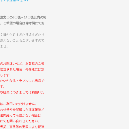
注文日の5日後～14日後以内の範
。ご希望の場合は備考欄にてお
文日から近すぎたり遠すぎたり
添えないこともございますので
ませ。
のお間違いなど、お客様のご都
返送された場合、再発送には別
します。
たいかなるトラブルにも当店で
す。
や紛失につきましては補償いた
はご利用いただけません。
わせ番号を記載した注文確認メ
週間経っても届かない場合は、
にてお問い合わせください。
天災、事故等の要因により配達