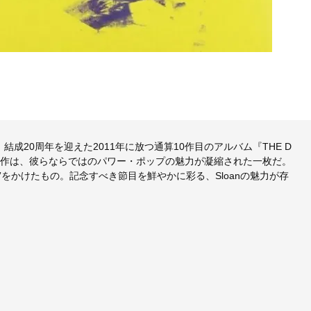
成20周年を迎えた2011年に放つ通算10作目のアルバム『THE D
た本作は、彼らならではのパワー・ポップの魅力が凝縮された一枚だ。
“XX”をかけたもの。記念すべき節目を鮮やかに彩る、Sloanの魅力が存