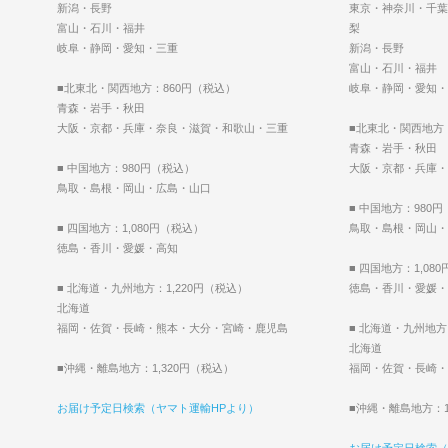
新潟・長野
東京・神奈川・千葉
富山・石川・福井
梨
岐阜・静岡・愛知・三重
新潟・長野
富山・石川・福井
■北東北・関西地方：860円（税込）
岐阜・静岡・愛知・
青森・岩手・秋田
大阪・京都・兵庫・奈良・滋賀・和歌山・三重
■北東北・関西地方
青森・岩手・秋田
■ 中国地方：980円（税込）
大阪・京都・兵庫・
鳥取・島根・岡山・広島・山口
■ 中国地方：980
■ 四国地方：1,080円（税込）
鳥取・島根・岡山・
徳島・香川・愛媛・高知
■ 四国地方：1,08
■ 北海道・九州地方：1,220円（税込）
徳島・香川・愛媛・
北海道
福岡・佐賀・長崎・熊本・大分・宮崎・鹿児島
■ 北海道・九州地方
北海道
■沖縄・離島地方：1,320円（税込）
福岡・佐賀・長崎・
お届け予定日検索（ヤマト運輸HPより）
■沖縄・離島地方：1
お届け予定日検索（