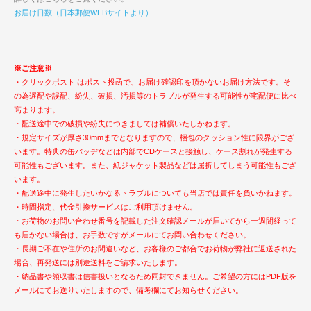
お届け日数（日本郵便WEBサイトより）
※ご注意※
・クリックポスト はポスト投函で、お届け確認印を頂かないお届け方法です。そ
の為遅配や誤配、紛失、破損、汚損等のトラブルが発生する可能性が宅配便に比べ
高まります。
・配送途中での破損や紛失につきましては補償いたしかねます。
・規定サイズが厚さ30mmまでとなりますので、梱包のクッション性に限界がござ
います。特典の缶バッヂなどは内部でCDケースと接触し、ケース割れが発生する
可能性もございます。また、紙ジャケット製品などは屈折してしまう可能性もござ
います。
・配送途中に発生したいかなるトラブルについても当店では責任を負いかねます。
・時間指定、代金引換サービスはご利用頂けません。
・お荷物のお問い合わせ番号を記載した注文確認メールが届いてから一週間経って
も届かない場合は、お手数ですがメールにてお問い合わせください。
・長期ご不在や住所のお間違いなど、お客様のご都合でお荷物が弊社に返送された
場合、再発送には別途送料をご請求いたします。
・納品書や領収書は信書扱いとなるため同封できません。ご希望の方にはPDF版を
メールにてお送りいたしますので、備考欄にてお知らせください。