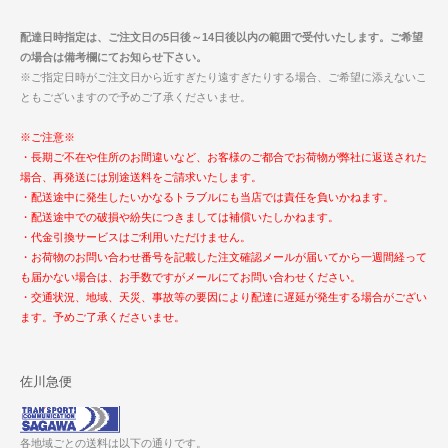
配達日時指定は、ご注文日の5日後～14日後以内の範囲で受付いたします。ご希望
の場合は備考欄にてお知らせ下さい。
※ご指定日時がご注文日から近すぎたり遠すぎたりする場合、ご希望に添えないこ
ともございますので予めご了承くださいませ。
※ご注意※
・長期ご不在や住所のお間違いなど、お客様のご都合でお荷物が弊社に返送された
場合、再発送には別途送料をご請求いたします。
・配送途中に発生したいかなるトラブルにも当店では責任を負いかねます。
・配送途中での破損や紛失につきましては補償いたしかねます。
・代金引換サービスはご利用いただけません。
・お荷物のお問い合わせ番号を記載した注文確認メールが届いてから一週間経って
も届かない場合は、お手数ですがメールにてお問い合わせください。
・交通状況、地域、天災、事故等の要因により配達に遅延が発生する場合がござい
ます。予めご了承くださいませ。
佐川急便
各地域ごとの送料は以下の通りです。