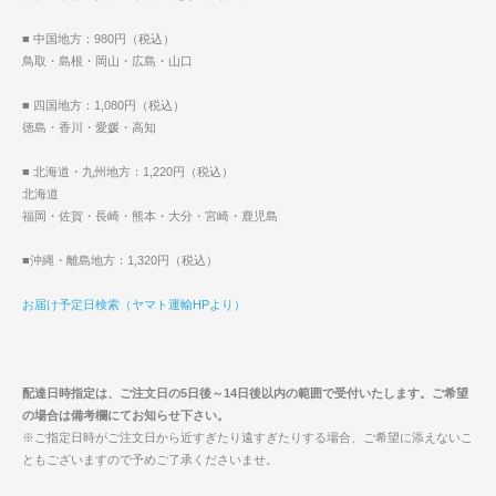
■ 中国地方：980円（税込）
鳥取・島根・岡山・広島・山口
■ 四国地方：1,080円（税込）
徳島・香川・愛媛・高知
■ 北海道・九州地方：1,220円（税込）
北海道
福岡・佐賀・長崎・熊本・大分・宮崎・鹿児島
■沖縄・離島地方：1,320円（税込）
お届け予定日検索（ヤマト運輸HPより）
配達日時指定は、ご注文日の5日後～14日後以内の範囲で受付いたします。ご希望
の場合は備考欄にてお知らせ下さい。
※ご指定日時がご注文日から近すぎたり遠すぎたりする場合、ご希望に添えないこ
ともございますので予めご了承くださいませ。