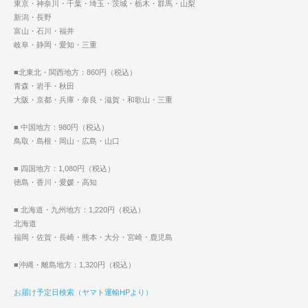
東京・神奈川・千葉・埼玉・茨城・栃木・群馬・山梨
新潟・長野
富山・石川・福井
岐阜・静岡・愛知・三重
■北東北・関西地方：860円（税込）
青森・岩手・秋田
大阪・京都・兵庫・奈良・滋賀・和歌山・三重
■ 中国地方：980円（税込）
鳥取・島根・岡山・広島・山口
■ 四国地方：1,080円（税込）
徳島・香川・愛媛・高知
■ 北海道・九州地方：1,220円（税込）
北海道
福岡・佐賀・長崎・熊本・大分・宮崎・鹿児島
■沖縄・離島地方：1,320円（税込）
お届け予定日検索（ヤマト運輸HPより）