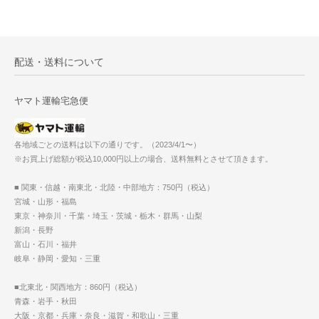
配送・送料について
ヤマト運輸宅急便
各地域ごとの送料は以下の通りです。（2023/4/1〜）
※お買上げ総額が税込10,000円以上の場合、送料無料とさせて頂きます。
■ 関東・信越・南東北・北陸・中部地方：750円（税込）
宮城・山形・福島
東京・神奈川・千葉・埼玉・茨城・栃木・群馬・山梨
新潟・長野
富山・石川・福井
岐阜・静岡・愛知・三重
■北東北・関西地方：860円（税込）
青森・岩手・秋田
大阪・京都・兵庫・奈良・滋賀・和歌山・三重