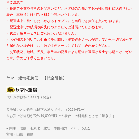
※ご注意※
・長期ご不在や住所のお間違いなど、お客様のご都合でお荷物が弊社に返送された
場合、再発送には別途送料をご請求いたします。
・配送途中に発生したいかなるトラブルにも当店では責任を負いかねます。
・配送途中での破損や紛失につきましては補償いたしかねます。
・代金引換サービスはご利用いただけません。
・お荷物のお問い合わせ番号を記載した注文確認メールが届いてから一週間経って
も届かない場合は、お手数ですがメールにてお問い合わせください。
・交通状況、地域、天災、事故等の要因により配達に遅延が発生する場合がござい
ます。予めご了承くださいませ。
ヤマト運輸宅急便 【代金引換】
代引き手数料：330円（税込）
各地域ごとの送料は以下の通りです。（2023/4/1〜）
※お買上げ総額が税込10,000円以上の場合、送料無料とさせて頂きます。
■ 関東・信越・南東北・北陸・中部地方：750円（税込）
宮城・山形・福島