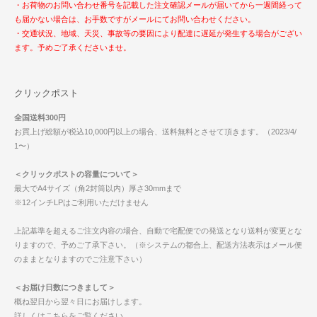
・お荷物のお問い合わせ番号を記載した注文確認メールが届いてから一週間経って
も届かない場合は、お手数ですがメールにてお問い合わせください。
・交通状況、地域、天災、事故等の要因により配達に遅延が発生する場合がござい
ます。予めご了承くださいませ。
クリックポスト
全国送料300円
お買上げ総額が税込10,000円以上の場合、送料無料とさせて頂きます。（2023/4/
1〜）
＜クリックポストの容量について＞
最大でA4サイズ（角2封筒以内）厚さ30mmまで
※12インチLPはご利用いただけません
上記基準を超えるご注文内容の場合、自動で宅配便での発送となり送料が変更とな
りますので、予めご了承下さい。（※システムの都合上、配送方法表示はメール便
のままとなりますのでご注意下さい）
＜お届け日数につきまして＞
概ね翌日から翌々日にお届けします。
詳しくはこちらをご覧ください。