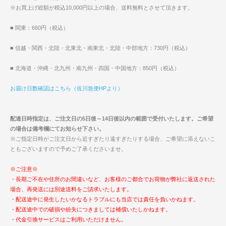
※お買上げ総額が税込10,000円以上の場合、送料無料とさせて頂きます。
■ 関東：660円（税込）
■ 信越・関西・北陸・北東北・南東北・北陸・中部地方：730円（税込）
■ 北海道・沖縄・北九州・南九州・四国・中国地方：850円（税込）
お届け日数確認はこちら（佐川急便HPより）
配達日時指定は、ご注文日の5日後～14日後以内の範囲で受付いたします。ご希望
の場合は備考欄にてお知らせ下さい。
※ご指定日時がご注文日から近すぎたり遠すぎたりする場合、ご希望に添えないこ
ともございますので予めご了承くださいませ。
※ご注意※
・長期ご不在や住所のお間違いなど、お客様のご都合でお荷物が弊社に返送された
場合、再発送には別途送料をご請求いたします。
・配送途中に発生したいかなるトラブルにも当店では責任を負いかねます。
・配送途中での破損や紛失につきましては補償いたしかねます。
・代金引換サービスはご利用いただけません。