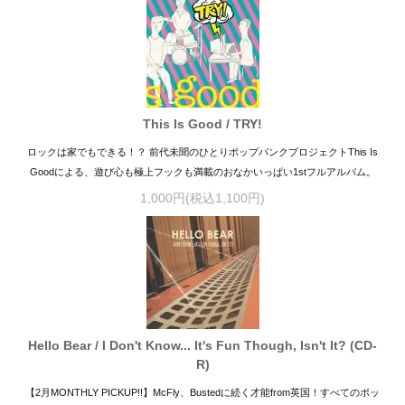
This Is Good / TRY!
ロックは家でもできる！？ 前代未聞のひとりポップパンクプロジェクトThis Is
Goodによる、遊び心も極上フックも満載のおなかいっぱい1stフルアルバム。
1,000円(税込1,100円)
Hello Bear / I Don't Know... It's Fun Though, Isn't It? (CD-
R)
【2月MONTHLY PICKUP!!】McFly、Bustedに続く才能from英国！すべてのポッ