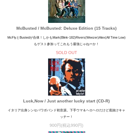
McBusted / McBusted: Deluxe Edition (15 Tracks)
McFlyとBustedが合体！しかもMark(Blink-182)Rivers(Weezer)Alex(All Time Low)
もゲスト参加ってこれもう最強じゃねーか！
SOLD OUT
Luck,Now / Just another lucky start (CD-R)
イタリア出身シンセパワポバンド初音源。下手ウマ＆ヘロヘロだけど底抜けキャ
ッチー！
900円(税込990円)