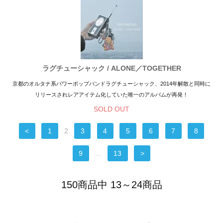
ラグチューシャック / ALONE／TOGETHER
京都のオルタナ系パワーポップバンドラグチューシャック、2014年解散と同時に
リリースされレアアイテム化していた唯一のアルバムが再発！
SOLD OUT
<
1
2
3
4
5
6
7
8
9
...
13
>
150商品中 13～24商品