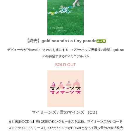
【終売】gold sounds / a tiny parade
デビュー作がPillows山中さわおを虜にする、パワーポップ界最後の希望！gold so
unds待望すぎる2ndミニアルバム
SOLD OUT
マイミーンズ / 君のマインズ （CD）
まじ感涙のCD化】前代未聞のロングセールスを記録、マイミーンズがレコード
ストアデイにてリリースしていた7インチがCD verとなって激少量のみ復活発売