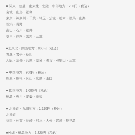
■ 関東・信越・南東北・北陸・中部地方：750円（税込）
宮城・山形・福島
東京・神奈川・千葉・埼玉・茨城・栃木・群馬・山梨
新潟・長野
富山・石川・福井
岐阜・静岡・愛知・三重
■北東北・関西地方：860円（税込）
青森・岩手・秋田
大阪・京都・兵庫・奈良・滋賀・和歌山・三重
■ 中国地方：980円（税込）
鳥取・島根・岡山・広島・山口
■ 四国地方：1,080円（税込）
徳島・香川・愛媛・高知
■ 北海道・九州地方：1,220円（税込）
北海道
福岡・佐賀・長崎・熊本・大分・宮崎・鹿児島
■沖縄・離島地方：1,320円（税込）