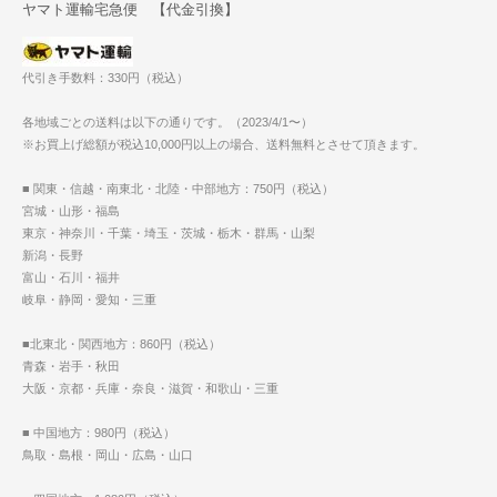
ヤマト運輸宅急便 【代金引換】
代引き手数料：330円（税込）
各地域ごとの送料は以下の通りです。（2023/4/1〜）
※お買上げ総額が税込10,000円以上の場合、送料無料とさせて頂きます。
■ 関東・信越・南東北・北陸・中部地方：750円（税込）
宮城・山形・福島
東京・神奈川・千葉・埼玉・茨城・栃木・群馬・山梨
新潟・長野
富山・石川・福井
岐阜・静岡・愛知・三重
■北東北・関西地方：860円（税込）
青森・岩手・秋田
大阪・京都・兵庫・奈良・滋賀・和歌山・三重
■ 中国地方：980円（税込）
鳥取・島根・岡山・広島・山口