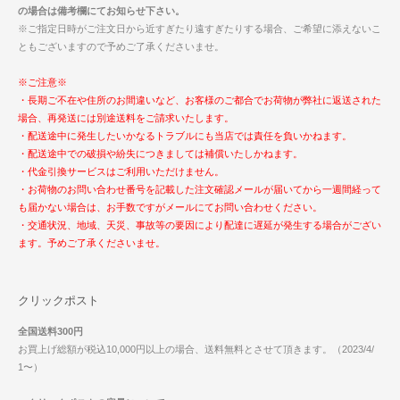
の場合は備考欄にてお知らせ下さい。
※ご指定日時がご注文日から近すぎたり遠すぎたりする場合、ご希望に添えないこ
ともございますので予めご了承くださいませ。
※ご注意※
・長期ご不在や住所のお間違いなど、お客様のご都合でお荷物が弊社に返送された
場合、再発送には別途送料をご請求いたします。
・配送途中に発生したいかなるトラブルにも当店では責任を負いかねます。
・配送途中での破損や紛失につきましては補償いたしかねます。
・代金引換サービスはご利用いただけません。
・お荷物のお問い合わせ番号を記載した注文確認メールが届いてから一週間経って
も届かない場合は、お手数ですがメールにてお問い合わせください。
・交通状況、地域、天災、事故等の要因により配達に遅延が発生する場合がござい
ます。予めご了承くださいませ。
クリックポスト
全国送料300円
お買上げ総額が税込10,000円以上の場合、送料無料とさせて頂きます。（2023/4/
1〜）