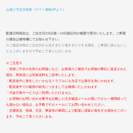
お届け予定日検索（ヤマト運輸HPより）
配達日時指定は、ご注文日の5日後～14日後以内の範囲で受付いたします。ご希望
の場合は備考欄にてお知らせ下さい。
※ご指定日時がご注文日から近すぎたり遠すぎたりする場合、ご希望に添えないこ
ともございますので予めご了承くださいませ。
※ご注意※
・長期ご不在や住所のお間違いなど、お客様のご都合でお荷物が弊社に返送された
場合、再発送には別途送料をご請求いたします。
・配送途中に発生したいかなるトラブルにも当店では責任を負いかねます。
・配送途中での破損や紛失につきましては補償いたしかねます。
・代金引換サービスはご利用いただけません。
・お荷物のお問い合わせ番号を記載した注文確認メールが届いてから一週間経って
も届かない場合は、お手数ですがメールにてお問い合わせください。
・交通状況、地域、天災、事故等の要因により配達に遅延が発生する場合がござい
ます。予めご了承くださいませ。