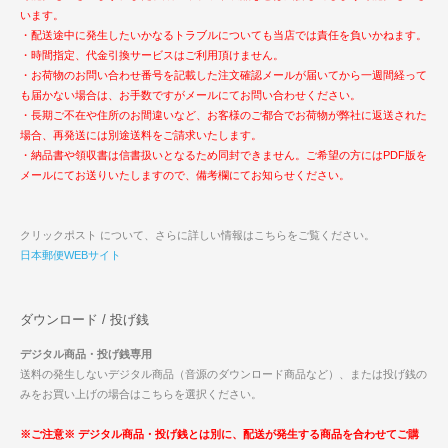
います。
・配送途中に発生したいかなるトラブルについても当店では責任を負いかねます。
・時間指定、代金引換サービスはご利用頂けません。
・お荷物のお問い合わせ番号を記載した注文確認メールが届いてから一週間経って
も届かない場合は、お手数ですがメールにてお問い合わせください。
・長期ご不在や住所のお間違いなど、お客様のご都合でお荷物が弊社に返送された
場合、再発送には別途送料をご請求いたします。
・納品書や領収書は信書扱いとなるため同封できません。ご希望の方にはPDF版を
メールにてお送りいたしますので、備考欄にてお知らせください。
クリックポスト について、さらに詳しい情報はこちらをご覧ください。
日本郵便WEBサイト
ダウンロード / 投げ銭
デジタル商品・投げ銭専用
送料の発生しないデジタル商品（音源のダウンロード商品など）、または投げ銭の
みをお買い上げの場合はこちらを選択ください。
※ご注意※ デジタル商品・投げ銭とは別に、配送が発生する商品を合わせてご購