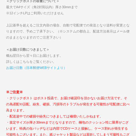
＜クリックポストの容量について＞
最大でA4サイズ（角2封筒以内）厚さ30mmまで
※12インチLPはご利用いただけません
上記基準を超えるご注文内容の場合、自動で宅配便での発送となり送料が変更とな
りますので、予めご了承下さい。（※システムの都合上、配送方法表示はメール便
のままとなりますのでご注意下さい）
＜お届け日数につきまして＞
概ね翌日から翌々日にお届けします。
詳しくはこちらをご覧ください。
お届け日数（日本郵便WEBサイトより）
※ご注意※
・クリックポスト はポスト投函で、お届け確認印を頂かないお届け方法です。そ
の為遅配や誤配、紛失、破損、汚損等のトラブルが発生する可能性が宅配便に比べ
高まります。
・配送途中での破損や紛失につきましては補償いたしかねます。
・規定サイズが厚さ30mmまでとなりますので、梱包のクッション性に限界がござ
います。特典の缶バッヂなどは内部でCDケースと接触し、ケース割れが発生する
可能性もございます。また、紙ジャケット製品などは屈折してしまう可能性もござ