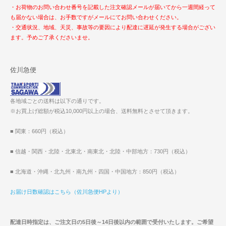
・お荷物のお問い合わせ番号を記載した注文確認メールが届いてから一週間経って
も届かない場合は、お手数ですがメールにてお問い合わせください。
・交通状況、地域、天災、事故等の要因により配達に遅延が発生する場合がござい
ます。予めご了承くださいませ。
佐川急便
各地域ごとの送料は以下の通りです。
※お買上げ総額が税込10,000円以上の場合、送料無料とさせて頂きます。
■ 関東：660円（税込）
■ 信越・関西・北陸・北東北・南東北・北陸・中部地方：730円（税込）
■ 北海道・沖縄・北九州・南九州・四国・中国地方：850円（税込）
お届け日数確認はこちら（佐川急便HPより）
配達日時指定は、ご注文日の5日後～14日後以内の範囲で受付いたします。ご希望