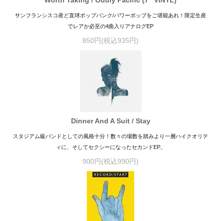
Worth Taking / Oddly Pacific (7″ VINYL)
サンフランシスコ産ど直球ポップパンク/パワーポップをご堪能あれ！限定生産
でレアか必至の4曲入りアナログEP
850円(税込935円)
Dinner And A Suit / Stay
スタジアム級バンドとしての風格十分！数々の場数を踏みより一層ハイクオリテ
ィに、そしてセクシーになったセカンドEP。
900円(税込990円)