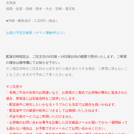
北海道
福岡・佐賀・長崎・熊本・大分・宮崎・鹿児島
■沖縄・離島地方：1,320円（税込）
お届け予定日検索（ヤマト運輸HPより）
配達日時指定は、ご注文日の5日後～14日後以内の範囲で受付いたします。ご希望
の場合は備考欄にてお知らせ下さい。
※ご指定日時がご注文日から近すぎたり遠すぎたりする場合、ご希望に添えないこ
ともございますので予めご了承くださいませ。
※ご注意※
・長期ご不在や住所のお間違いなど、お客様のご都合でお荷物が弊社に返送された
場合、再発送には別途送料をご請求いたします。
・配送途中に発生したいかなるトラブルにも当店では責任を負いかねます。
・配送途中での破損や紛失につきましては補償いたしかねます。
・代金引換サービスはご利用いただけません。
・お荷物のお問い合わせ番号を記載した注文確認メールが届いてから一週間経って
も届かない場合は、お手数ですがメールにてお問い合わせください。