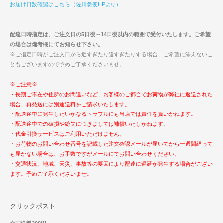
お届け日数確認はこちら（佐川急便HPより）
配達日時指定は、ご注文日の5日後～14日後以内の範囲で受付いたします。ご希望
の場合は備考欄にてお知らせ下さい。
※ご指定日時がご注文日から近すぎたり遠すぎたりする場合、ご希望に添えないこ
ともございますので予めご了承くださいませ。
※ご注意※
・長期ご不在や住所のお間違いなど、お客様のご都合でお荷物が弊社に返送された
場合、再発送には別途送料をご請求いたします。
・配送途中に発生したいかなるトラブルにも当店では責任を負いかねます。
・配送途中での破損や紛失につきましては補償いたしかねます。
・代金引換サービスはご利用いただけません。
・お荷物のお問い合わせ番号を記載した注文確認メールが届いてから一週間経って
も届かない場合は、お手数ですがメールにてお問い合わせください。
・交通状況、地域、天災、事故等の要因により配達に遅延が発生する場合がござい
ます。予めご了承くださいませ。
クリックポスト