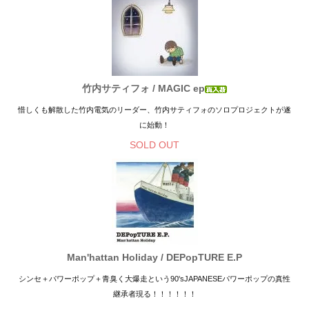
竹内サティフォ / MAGIC ep
惜しくも解散した竹内電気のリーダー、竹内サティフォのソロプロジェクトが遂
に始動！
SOLD OUT
Man'hattan Holiday / DEPopTURE E.P
シンセ＋パワーポップ＋青臭く大爆走という90'sJAPANESEパワーポップの真性
継承者現る！！！！！！