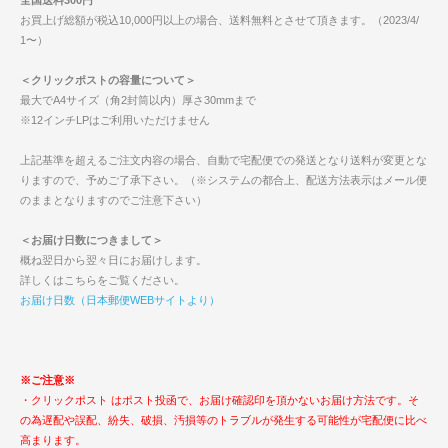
全国送料300円
お買上げ総額が税込10,000円以上の場合、送料無料とさせて頂きます。（2023/4/
1〜）
＜クリックポストの容量について＞
最大でA4サイズ（角2封筒以内）厚さ30mmまで
※12インチLPはご利用いただけません
上記基準を超えるご注文内容の場合、自動で宅配便での発送となり送料が変更とな
りますので、予めご了承下さい。（※システムの都合上、配送方法表示はメール便
のままとなりますのでご注意下さい）
＜お届け日数につきまして＞
概ね翌日から翌々日にお届けします。
詳しくはこちらをご覧ください。
お届け日数（日本郵便WEBサイトより）
※ご注意※
・クリックポスト はポスト投函で、お届け確認印を頂かないお届け方法です。そ
の為遅配や誤配、紛失、破損、汚損等のトラブルが発生する可能性が宅配便に比べ
高まります。