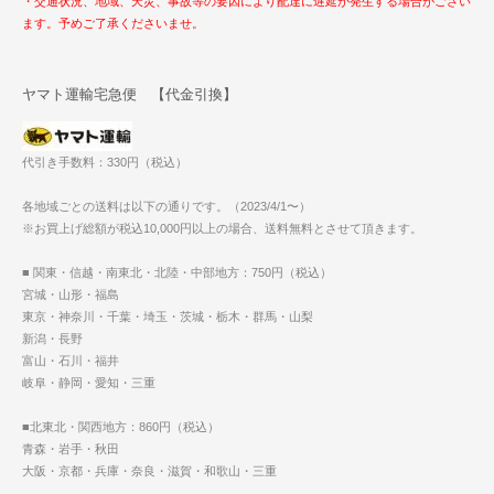
・交通状況、地域、天災、事故等の要因により配達に遅延が発生する場合がござい
ます。予めご了承くださいませ。
ヤマト運輸宅急便 【代金引換】
代引き手数料：330円（税込）
各地域ごとの送料は以下の通りです。（2023/4/1〜）
※お買上げ総額が税込10,000円以上の場合、送料無料とさせて頂きます。
■ 関東・信越・南東北・北陸・中部地方：750円（税込）
宮城・山形・福島
東京・神奈川・千葉・埼玉・茨城・栃木・群馬・山梨
新潟・長野
富山・石川・福井
岐阜・静岡・愛知・三重
■北東北・関西地方：860円（税込）
青森・岩手・秋田
大阪・京都・兵庫・奈良・滋賀・和歌山・三重