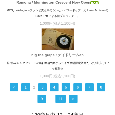
Ramona / Mornington Crescent Now Open
MCS、Wellingtonsファンど真ん中のシンセ・パワーポップ！元Junior Achieverの
Dave Fritzによる新プロジェクト。
1,000円(税込1,100円)
big the grape / デイドリームep
前2作がロングセラー中のbig the grapeからライヴ会場限定販売だった4曲入りEP
を奪取☆
1,000円(税込1,100円)
<
1
2
3
4
5
6
7
8
9
...
11
>