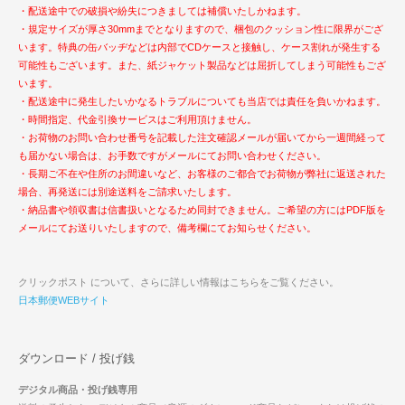
・配送途中での破損や紛失につきましては補償いたしかねます。
・規定サイズが厚さ30mmまでとなりますので、梱包のクッション性に限界がござ
います。特典の缶バッヂなどは内部でCDケースと接触し、ケース割れが発生する
可能性もございます。また、紙ジャケット製品などは屈折してしまう可能性もござ
います。
・配送途中に発生したいかなるトラブルについても当店では責任を負いかねます。
・時間指定、代金引換サービスはご利用頂けません。
・お荷物のお問い合わせ番号を記載した注文確認メールが届いてから一週間経って
も届かない場合は、お手数ですがメールにてお問い合わせください。
・長期ご不在や住所のお間違いなど、お客様のご都合でお荷物が弊社に返送された
場合、再発送には別途送料をご請求いたします。
・納品書や領収書は信書扱いとなるため同封できません。ご希望の方にはPDF版を
メールにてお送りいたしますので、備考欄にてお知らせください。
クリックポスト について、さらに詳しい情報はこちらをご覧ください。
日本郵便WEBサイト
ダウンロード / 投げ銭
デジタル商品・投げ銭専用