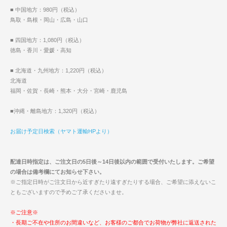
■ 中国地方：980円（税込）
鳥取・島根・岡山・広島・山口
■ 四国地方：1,080円（税込）
徳島・香川・愛媛・高知
■ 北海道・九州地方：1,220円（税込）
北海道
福岡・佐賀・長崎・熊本・大分・宮崎・鹿児島
■沖縄・離島地方：1,320円（税込）
お届け予定日検索（ヤマト運輸HPより）
配達日時指定は、ご注文日の5日後～14日後以内の範囲で受付いたします。ご希望
の場合は備考欄にてお知らせ下さい。
※ご指定日時がご注文日から近すぎたり遠すぎたりする場合、ご希望に添えないこ
ともございますので予めご了承くださいませ。
※ご注意※
・長期ご不在や住所のお間違いなど、お客様のご都合でお荷物が弊社に返送された