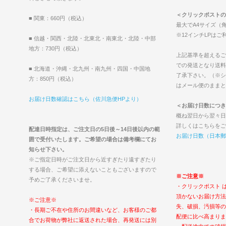
＜クリックポストの
■ 関東：660円（税込）
最大でA4サイズ（角
※12インチLPは
■ 信越・関西・北陸・北東北・南東北・北陸・中部
地方：730円（税込）
上記基準を超えるご
での発送となり送料
■ 北海道・沖縄・北九州・南九州・四国・中国地
了承下さい。（※シ
方：850円（税込）
はメール便のままと
お届け日数確認はこちら（佐川急便HPより）
＜お届け日数につき
概ね翌日から翌々日
詳しくはこちらをご
配達日時指定は、ご注文日の5日後～14日後以内の範
お届け日数（日本郵
囲で受付いたします。ご希望の場合は備考欄にてお
知らせ下さい。
※ご指定日時がご注文日から近すぎたり遠すぎたり
する場合、ご希望に添えないこともございますので
※ご注意※
予めご了承くださいませ。
・クリックポスト 
頂かないお届け方法
※ご注意※
失、破損、汚損等の
・長期ご不在や住所のお間違いなど、お客様のご都
配便に比べ高まりま
合でお荷物が弊社に返送された場合、再発送には別