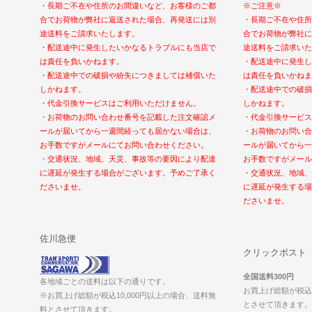
・長期ご不在や住所のお間違いなど、お客様のご都
※ご注意※
合でお荷物が弊社に返送された場合、再発送には別
・長期ご不在や住所
途送料をご請求いたします。
合でお荷物が弊社に
・配送途中に発生したいかなるトラブルにも当店で
途送料をご請求いた
は責任を負いかねます。
・配送途中に発生し
・配送途中での破損や紛失につきましては補償いた
は責任を負いかねま
しかねます。
・配送途中での破損
・代金引換サービスはご利用いただけません。
しかねます。
・お荷物のお問い合わせ番号を記載した注文確認メ
・代金引換サービス
ールが届いてから一週間経っても届かない場合は、
・お荷物のお問い合
お手数ですがメールにてお問い合わせください。
ールが届いてから一
・交通状況、地域、天災、事故等の要因により配達
お手数ですがメール
に遅延が発生する場合がございます。予めご了承く
・交通状況、地域、
ださいませ。
に遅延が発生する場
ださいませ。
佐川急便
クリックポスト
全国送料300円
各地域ごとの送料は以下の通りです。
お買上げ総額が税込1
※お買上げ総額が税込10,000円以上の場合、送料無
とさせて頂きます。（2
料とさせて頂きます。