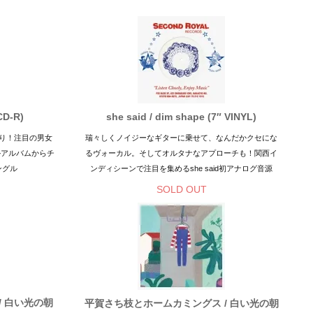
D-R)
she said / dim shape (7″ VINYL)
り！注目の男女
瑞々しくノイジーなギターに乗せて、なんだかクセにな
ルアルバムからチ
るヴォーカル。そしてオルタナなアプローチも！関西イ
ングル
ンディシーンで注目を集めるshe said初アナログ音源
SOLD OUT
/ 白い光の朝
平賀さち枝とホームカミングス / 白い光の朝