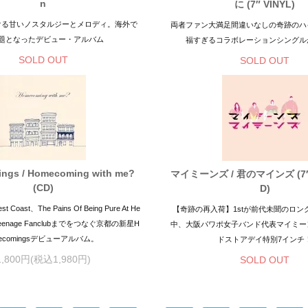
n
に (7″ VINYL)
ける甘いノスタルジーとメロディ。海外で
両者ファン大満足間違いなしの奇跡のハ
題となったデビュー・アルバム
福すぎるコラボレーションシングル
SOLD OUT
SOLD OUT
ngs / Homecoming with me?
マイミーンズ / 君のマインズ (7″ V
(CD)
D)
t Coast、The Pains Of Being Pure At He
【奇跡の再入荷】1stが前代未聞のロン
eenage Fanclubまでをつなぐ京都の新星H
中、大阪パワポ女子バンド代表マイミー
ecomingsデビューアルバム。
ドストアデイ特別7インチ
1,800円(税込1,980円)
SOLD OUT