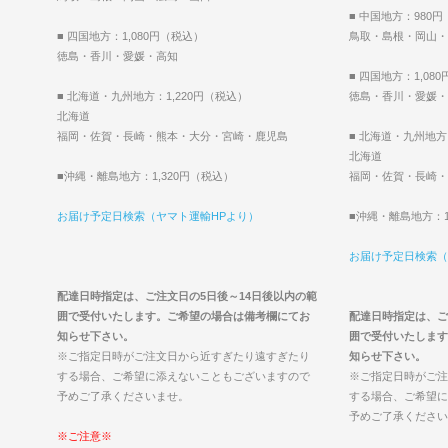
■ 中国地方：980
■ 四国地方：1,080円（税込）
鳥取・島根・岡山・
徳島・香川・愛媛・高知
■ 四国地方：1,08
■ 北海道・九州地方：1,220円（税込）
徳島・香川・愛媛・
北海道
福岡・佐賀・長崎・熊本・大分・宮崎・鹿児島
■ 北海道・九州地方
北海道
■沖縄・離島地方：1,320円（税込）
福岡・佐賀・長崎・
お届け予定日検索（ヤマト運輸HPより）
■沖縄・離島地方：1
お届け予定日検索（
配達日時指定は、ご注文日の5日後～14日後以内の範
囲で受付いたします。ご希望の場合は備考欄にてお
配達日時指定は、ご
知らせ下さい。
囲で受付いたします
※ご指定日時がご注文日から近すぎたり遠すぎたり
知らせ下さい。
する場合、ご希望に添えないこともございますので
※ご指定日時がご注
予めご了承くださいませ。
する場合、ご希望に
予めご了承ください
※ご注意※