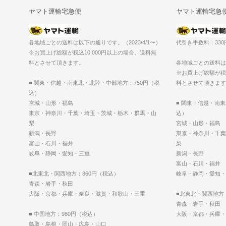
ヤマト運輸宅急便
ヤマト運輸宅急
各地域ごとの送料は以下の通りです。（2023/4/1〜）
代引き手数料：33
※お買上げ総額が税込10,000円以上の場合、送料無
料とさせて頂きます。
各地域ごとの送料は以
※お買上げ総額が税込
■ 関東・信越・南東北・北陸・中部地方：750円（税
料とさせて頂きます
込）
宮城・山形・福島
■ 関東・信越・南
東京・神奈川・千葉・埼玉・茨城・栃木・群馬・山
込）
梨
宮城・山形・福島
新潟・長野
東京・神奈川・千葉
富山・石川・福井
梨
岐阜・静岡・愛知・三重
新潟・長野
富山・石川・福井
■北東北・関西地方：860円（税込）
岐阜・静岡・愛知・
青森・岩手・秋田
大阪・京都・兵庫・奈良・滋賀・和歌山・三重
■北東北・関西地方
青森・岩手・秋田
■ 中国地方：980円（税込）
大阪・京都・兵庫・
鳥取・島根・岡山・広島・山口