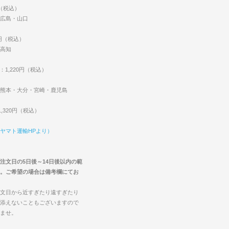
円（税込）
広島・山口
0円（税込）
高知
：1,220円（税込）
熊本・大分・宮崎・鹿児島
,320円（税込）
ヤマト運輸HPより）
注文日の5日後～14日後以内の範
。ご希望の場合は備考欄にてお
文日から近すぎたり遠すぎたり
添えないこともございますので
ませ。