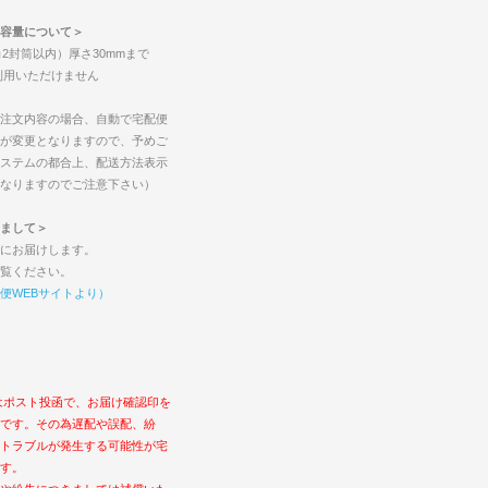
容量について＞
2封筒以内）厚さ30mmまで
ご利用いただけません
注文内容の場合、自動で宅配便
が変更となりますので、予めご
ステムの都合上、配送方法表示
なりますのでご注意下さい）
まして＞
にお届けします。
覧ください。
便WEBサイトより）
はポスト投函で、お届け確認印を
です。その為遅配や誤配、紛
トラブルが発生する可能性が宅
す。