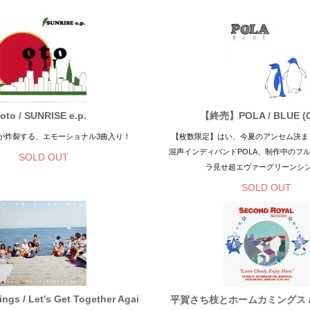
oto / SUNRISE e.p.
【終売】POLA / BLUE (C
ドが炸裂する、エモーショナル3曲入り！
【枚数限定】はい、今夏のアンセム決ま
混声インディバンドPOLA、制作中のフ
SOLD OUT
ラ見せ超エヴァーグリーンシ
SOLD OUT
ngs / Let's Get Together Agai
平賀さち枝とホームカミングス 