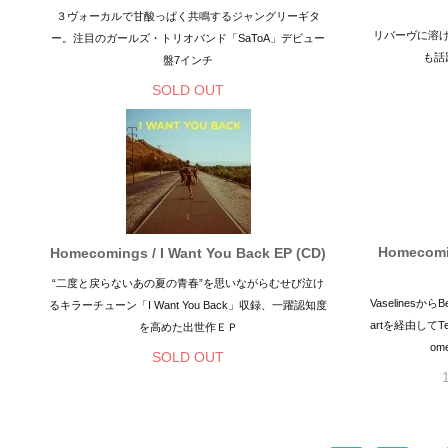
３ヴォーカルで甘酸っぱく共鳴するジャングリーギタ
リバーヴに溶
ー。注目のガールズ・トリオバンド「SaToA」デビュー
も話
盤7インチ
SOLD OUT
Homecomi
Homecomings / I Want You Back EP (CD)
“二度と戻らないあの夏の青春”を思いながらむせび泣け
VaselinesからBes
るキラーチューン「I Want You Back」収録、一躍認知度
artを経由してT
を高めた出世作ＥＰ
om
SOLD OUT