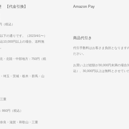
便 【代金引換】
Amazon Pay
0円（税込）
下の通りです。（2023/4/1〜）
商品代引き
10,000円以上の場合、送料無
。
代引手数料はお客さま負担となります
ださい。
東北・北陸・中部地方：750円（税
お買い上げ総額が30,000円未満の場合3
込）、30,000円以上は無料とさせて
・埼玉・茨城・栃木・群馬・山
三重
：860円（税込）
奈良・滋賀・和歌山・三重