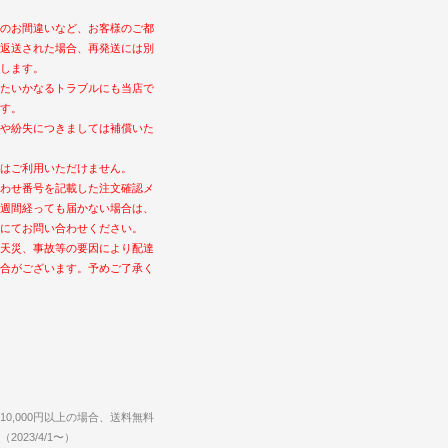
のお間違いなど、お客様のご都
返送された場合、再発送には別
します。
たいかなるトラブルにも当店で
す。
や紛失につきましては補償いた
はご利用いただけません。
わせ番号を記載した注文確認メ
週間経っても届かない場合は、
にてお問い合わせください。
天災、事故等の要因により配達
合がございます。予めご了承く
0,000円以上の場合、送料無料
023/4/1〜）