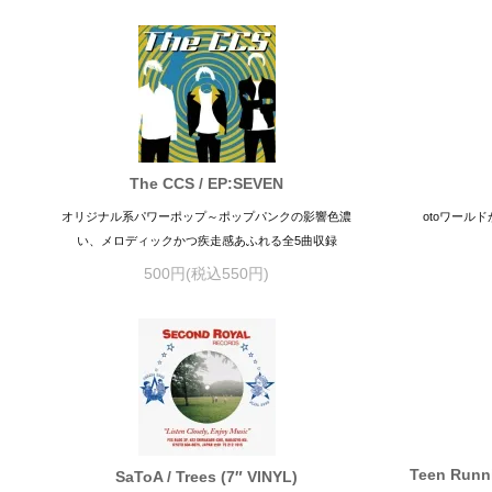
The CCS / EP:SEVEN
オリジナル系パワーポップ～ポップパンクの影響色濃
otoワール
い、メロディックかつ疾走感あふれる全5曲収録
500円(税込550円)
Teen Runni
SaToA / Trees (7″ VINYL)